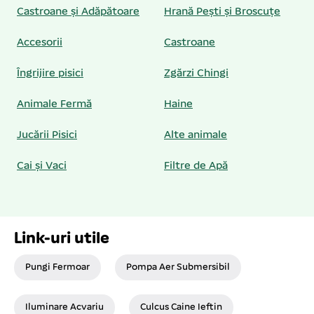
Castroane și Adăpătoare
Hrană Pești și Broscuțe
Accesorii
Castroane
Îngrijire pisici
Zgărzi Chingi
Animale Fermă
Haine
Jucării Pisici
Alte animale
Cai și Vaci
Filtre de Apă
Link-uri utile
Pungi Fermoar
Pompa Aer Submersibil
Iluminare Acvariu
Culcus Caine Ieftin