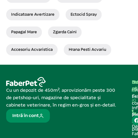
Indicatoare Avertizare
Ectocid Spray
Papagal Mare
Zgarda Caini
Accesoriu Acvaristica
Hrana Pesti Acvariu
Na
In
De
ut
Pa
Cu un depozit de 450m², aprovizionăm peste 300
C
Pr
de petshop-uri, magazine de specialitate și
co
cabinete veterinare, în regim en-gros și en-detail.
In
Me
Pa
Intră în cont
de
De
pl
Fa