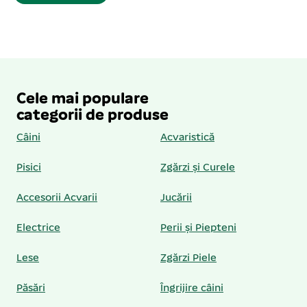
Cele mai populare
categorii de produse
Câini
Acvaristică
Pisici
Zgărzi și Curele
Accesorii Acvarii
Jucării
Electrice
Perii și Piepteni
Lese
Zgărzi Piele
Păsări
Îngrijire câini