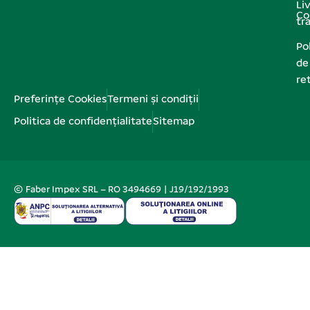
Liv
Co
tr
Pol
de
re
Preferințe Cookies
Termeni și condiții
Politica de confidențialitate
Sitemap
© Faber Impex SRL – RO 3494669 | J19/192/1993