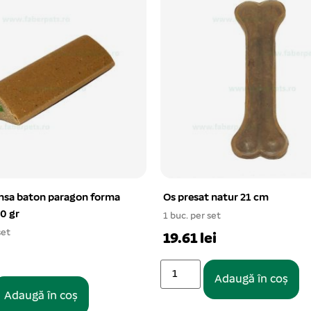
sa baton paragon forma
Os presat natur 21 cm
80 gr
1 buc. per set
set
19.61 lei
Adaugă în coș
Adaugă în coș