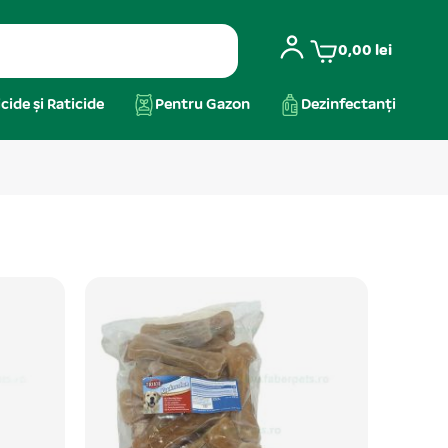
0,00
lei
cide și Raticide
Pentru Gazon
Dezinfectanți