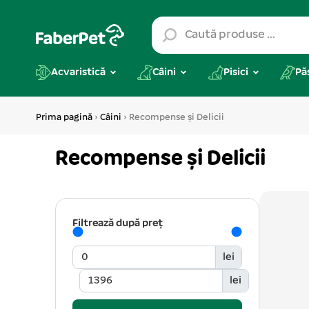
Acvaristică
Câini
Pisici
Pă
Prima pagină
›
Câini
› Recompense și Delicii
Recompense și Delicii
Filtrează după preț
lei
lei