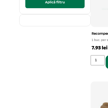
Aplică filtru
Recompen
1 buc. per 
7.93 lei