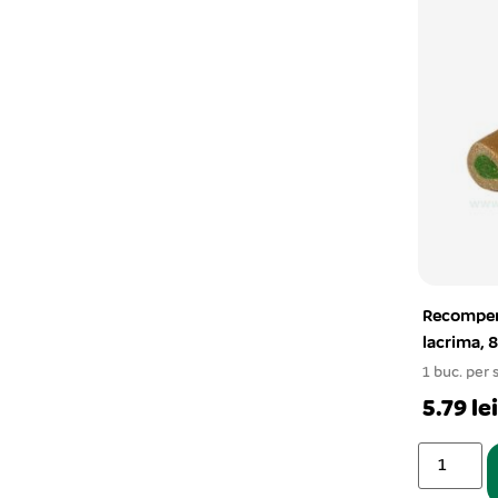
Recompen
lacrima, 
1 buc. per 
5.79 lei