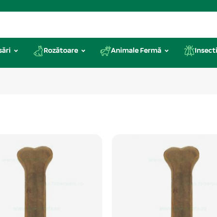
sări
Rozătoare
Animale Fermă
Insecti