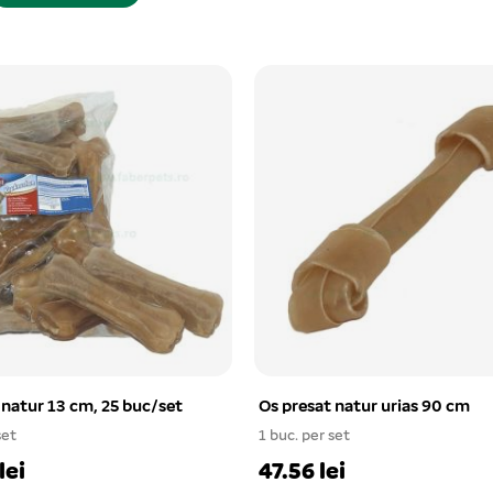
 natur 13 cm, 25 buc/set
Os presat natur urias 90 cm
set
1 buc. per set
lei
47.56 lei