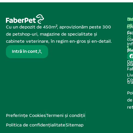
Na
In
De
ut
Pa
Cu un depozit de 450m², aprovizionăm peste 300
C
Pr
de petshop-uri, magazine de specialitate și
co
cabinete veterinare, în regim en-gros și en-detail.
In
Me
Pa
Intră în cont
de
De
pl
Fa
Liv
Co
tr
Pol
de
re
Preferințe Cookies
Termeni și condiții
Politica de confidențialitate
Sitemap