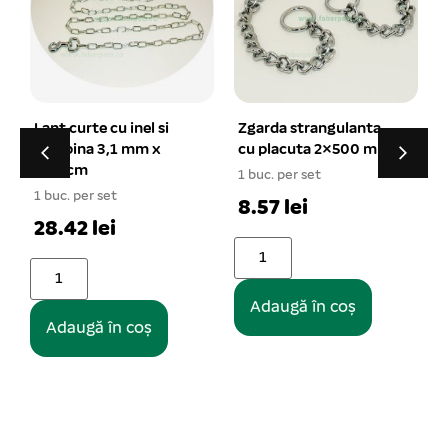
Zgarda strangulanta
Lesa chinga NUNBELL
cu placuta 2×500 mm
2*120 cm
1 buc. per set
1 buc. per set
1
8.57 lei
18.56 lei
Adaugă în coș
Adaugă în coș