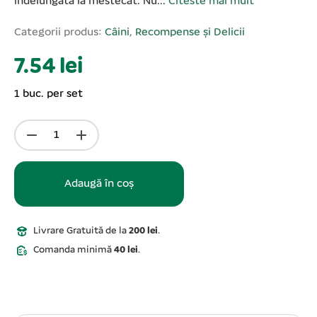
îndelungată la mestecat. Nu...
Citeste mai mult
Categorii produs:
Câini
,
Recompense și Delicii
7.54 lei
1 buc. per set
Adaugă în coș
Livrare Gratuită de la
200 lei
.
Comanda minimă
40 lei
.