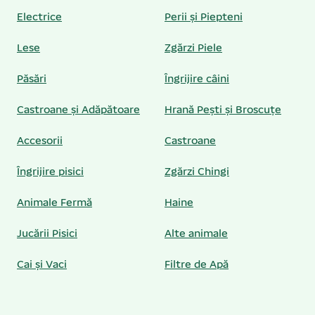
Electrice
Perii și Piepteni
Lese
Zgărzi Piele
Păsări
Îngrijire câini
Castroane și Adăpătoare
Hrană Pești și Broscuțe
Accesorii
Castroane
Îngrijire pisici
Zgărzi Chingi
Animale Fermă
Haine
Jucării Pisici
Alte animale
Cai și Vaci
Filtre de Apă