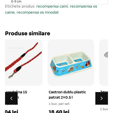
0-9 cm
Etichete produs:
recompensa caini
,
recompensa os
caine
,
recompensa os innodat
Produse similare
Castron dublu plastic
Zgarda din piele cu
patrat 2×0.5 l
conuri nr. 4 rosu
3x60cm
1 buc. per set
1
1 buc. per set
18.60 lei