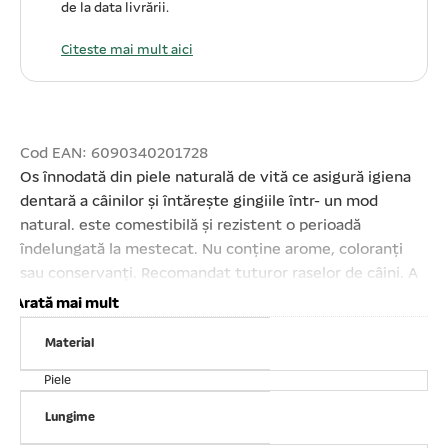
de la data livrării.
Citeste mai mult aici
Cod EAN: 6090340201728
Os înnodată din piele naturală de vită ce asigură igiena
dentară a câinilor și întărește gingiile într- un mod
natural. este comestibilă și rezistent o perioadă
îndelungată la mestecat. Nu conține arome, coloranți
sau conservanți. Recomandat tuturor raselor de câini. A
se păstra la loc uscat și răcoros. Lungime os: 6 cm
Arată mai mult
Compoziție analitică:Proteine 83 %Grăsimi 3
Material
%Umiditate 11 % Se vinde ambalat câte 4 buc/set!
Prețul afișat este per set!
Piele
Lungime