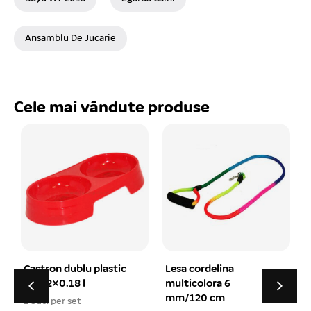
Ansamblu De Jucarie
Cele mai vândute produse
plastic
Lesa cordelina
Zgarda piele
multicolora 6
reflectorizanta cu
mm/120 cm
oscioară 1.5×36 cm