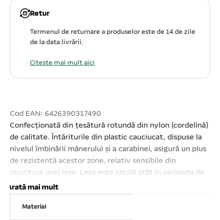
Retur
Termenul de returnare a produselor este de 14 de zile
de la data livrării.
Citeste mai mult aici
Cod EAN: 6426390317490
Confecționată din țesătură rotundă din nylon (cordelină)
de calitate. Întăriturile din plastic cauciucat, dispuse la
nivelul îmbinării mânerului şi a carabinei, asigură un plus
de rezistentă acestor zone, relativ sensibile din
structura unei lese. Lesa este ideală atât în perioada de
dresaj cât şi pentru plimbările zilnice ale câinilor de talie
Arată mai mult
mică sau medie, activi, puternici, care solicită un control
Material
mai riguros în timpul deplasării. Confort în timpul