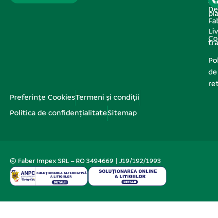
de
De
pl
Fa
Liv
Co
tr
Pol
de
re
Preferințe Cookies
Termeni și condiții
Politica de confidențialitate
Sitemap
© Faber Impex SRL – RO 3494669 | J19/192/1993