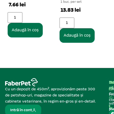
1 buc. per set
Pentru partener
13.83 lei
oș
Adaugă în coș
Na
In
De
ut
Pa
Cu un depozit de 450m², aprovizionăm peste 300
C
Pr
de petshop-uri, magazine de specialitate și
co
cabinete veterinare, în regim en-gros și en-detail.
In
Me
Pa
Intră în cont