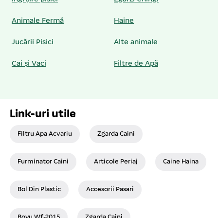
Animale Fermă
Haine
Jucării Pisici
Alte animale
Cai și Vaci
Filtre de Apă
Link-uri utile
Filtru Apa Acvariu
Zgarda Caini
Furminator Caini
Articole Periaj
Caine Haina
Bol Din Plastic
Accesorii Pasari
Boyu Wf-2015
Zgarda Caini