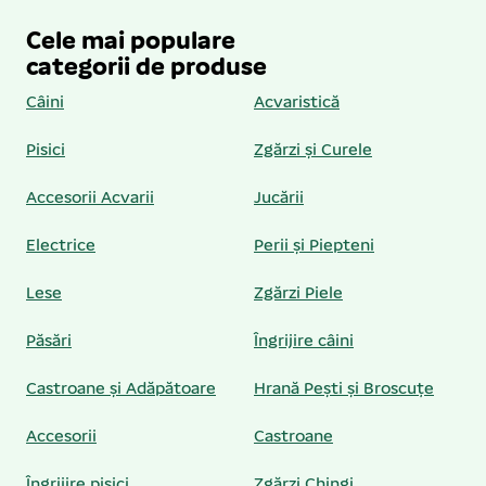
Cele mai populare
categorii de produse
Câini
Acvaristică
Pisici
Zgărzi și Curele
Accesorii Acvarii
Jucării
Electrice
Perii și Piepteni
Lese
Zgărzi Piele
Păsări
Îngrijire câini
Castroane și Adăpătoare
Hrană Pești și Broscuțe
Accesorii
Castroane
Îngrijire pisici
Zgărzi Chingi