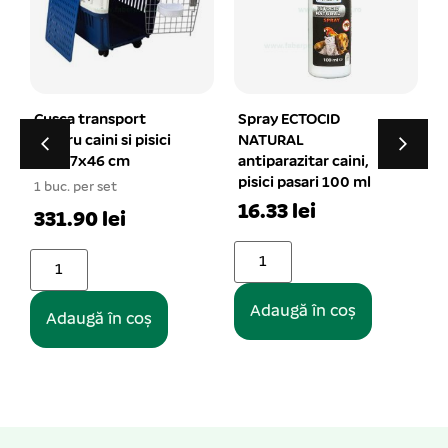
Spray ECTOCID
Lesa piele nr. 3 rosu 16
NATURAL
mm/110 cm
antiparazitar caini,
1 buc. per set
pisici pasari 100 ml
21.99 lei
16.33 lei
Adaugă în coș
Adaugă în coș