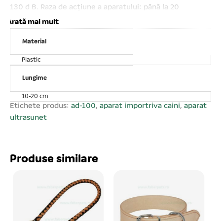
130 d B. Raza de acțiune a aparatului: până la 20
m;Frecvența: 20. 000 – 25. 000 Hz. Durata lungă de
Arată mai mult
viață a LED- urilor;Dotat cu buton pentru selectarea
Material
modului de utilizare;Prezintă 2 difuzoare. Alimentare cu
o baterie de 9V, inclusă în pachet. Aparatul împotritva
Plastic
câinilor Dog Chaser are 3 funcții:Lanterna + laser Dresaj
pentru dresarea câinilor;Alungare pentru a alunga câinii.
Lungime
10-20 cm
Etichete produs:
ad-100
,
aparat importriva caini
,
aparat
ultrasunet
Produse similare