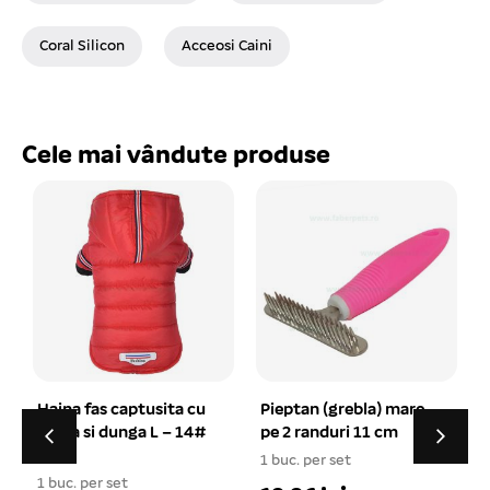
Coral Silicon
Acceosi Caini
Cele mai vândute produse
Pieptan (grebla) mare
Zgarda din piele
pe 2 randuri 11 cm
HEAVY maro 4×85 cm
1 buc. per set
1 buc. per set
1