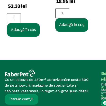
19.96 lei
59.48 lei
Adaugă în coș
Adaugă în coș
Na
In
De
ut
Pa
Cu un depozit de 450m², aprovizionăm peste 300
C
Pr
de petshop-uri, magazine de specialitate și
co
cabinete veterinare, în regim en-gros și en-detail.
In
Me
Pa
Intră în cont
de