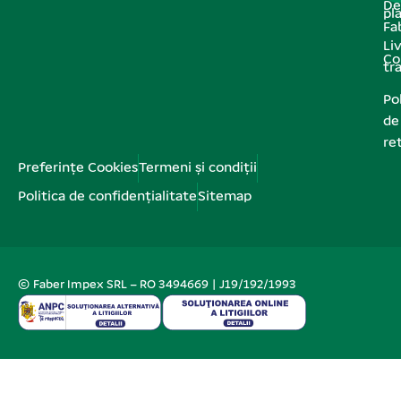
De
pl
Fa
Liv
Co
tr
Pol
de
re
Preferințe Cookies
Termeni și condiții
Politica de confidențialitate
Sitemap
© Faber Impex SRL – RO 3494669 | J19/192/1993