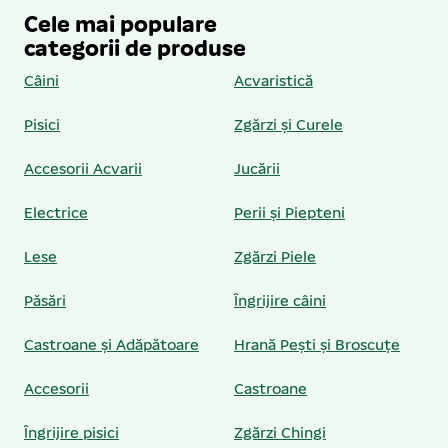
Cele mai populare
categorii de produse
Câini
Acvaristică
Pisici
Zgărzi și Curele
Accesorii Acvarii
Jucării
Electrice
Perii și Piepteni
Lese
Zgărzi Piele
Păsări
Îngrijire câini
Castroane și Adăpătoare
Hrană Pești și Broscuțe
Accesorii
Castroane
Îngrijire pisici
Zgărzi Chingi