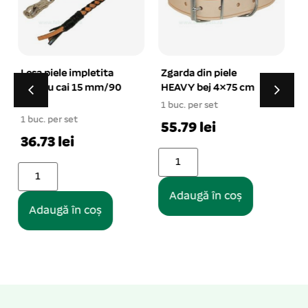
Zgarda din piele
Ham extra tip H 25
HEAVY bej 4×75 cm
mm reflectorizant, L
40-58 cm
1 buc. per set
1 buc. per set
1
55.79 lei
29.08 lei
Adaugă în coș
Adaugă în coș