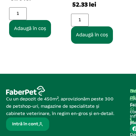
52.33 lei
35.62 lei
Adaugă în coș
Adaugă în coș
Na
In
De
ut
Pa
Cu un depozit de 450m², aprovizionăm peste 300
C
Pr
de petshop-uri, magazine de specialitate și
co
cabinete veterinare, în regim en-gros și en-detail.
In
Me
Pa
Intră în cont
de
De