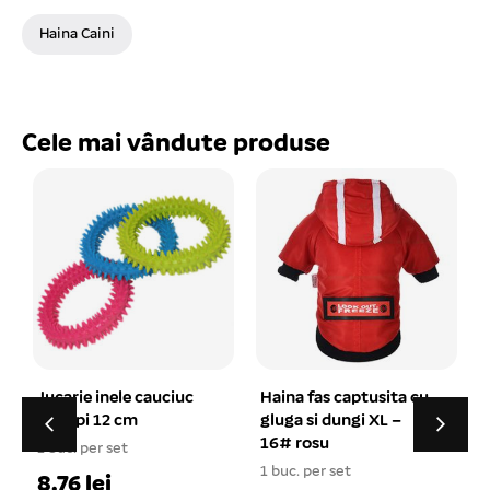
Haina Caini
Cele mai vândute produse
S
Haina fas captusita cu
Lant curte cu inel si
gluga si dungi XL –
carabina 4 mm x 400
16# rosu
cm
1 buc. per set
1 buc. per set