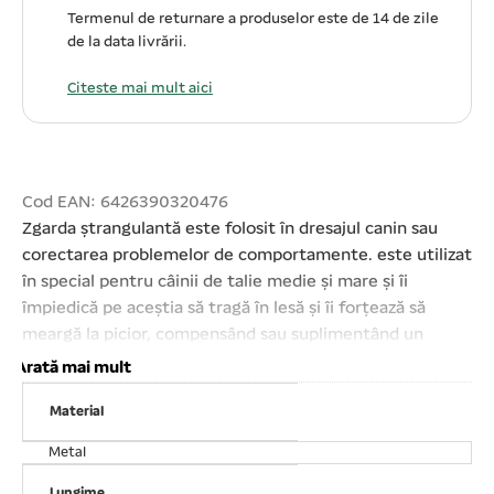
Termenul de returnare a produselor este de 14 de zile
de la data livrării.
Citeste mai mult aici
Cod EAN: 6426390320476
Zgarda ștrangulantă este folosit în dresajul canin sau
corectarea problemelor de comportamente. este utilizat
în special pentru câinii de talie medie și mare și îi
împiedică pe aceștia să tragă în lesă și îi forțează să
meargă la picior, compensând sau suplimentând un
dresaj corect în acest scop. Poate fi dimensionată în
Arată mai mult
funcție de dimensiunea gâtului câinelui. Nu tocesc părul
Material
din jurul gâtului, în cazul raselor cu păr lung sau semi-
lung, ca zgărzile din piele. Confecționată din oțel
Metal
inoxidabil. Lungime: 65 cm. Grosime za: 4 mm Când
Lungime