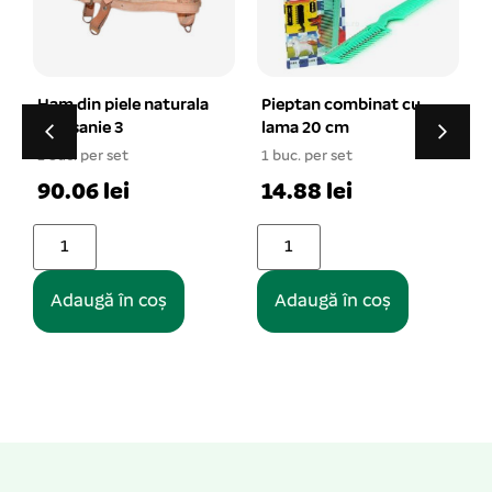
Pieptan combinat cu
Lesa retractabila FIT
lama 20 cm
ACTIVE cu banda S 5 m
15 kg
c
1 buc. per set
1 buc. per set
1
14.88 lei
53.63 lei
Adaugă în coș
Adaugă în coș