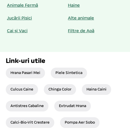
Animale Fermă
Haine
Jucării Pisici
Alte animale
Cai și Vaci
Filtre de Apă
Link-uri utile
Hrana Pasari Mei
Piele Sintetica
Culcus Caine
Chinga Color
Haina Caini
Antistres Cabaline
Extrudat Hrana
Calci-Bio-Vit Crestere
Pompa Aer Sobo