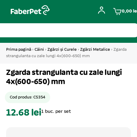
0,00
le
Prima pagină
›
Câini
›
Zgărzi și Curele
›
Zgărzi Metalice
› Zgarda
strangulanta cu zale lungi 4x(600-650) mm
Zgarda strangulanta cu zale lungi
4x(600-650) mm
Cod produs: CS354
12.68 lei
1 buc. per set