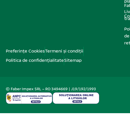
pl
Fa
Liv
Co
tr
Pol
de
re
Preferințe Cookies
Termeni și condiții
Politica de confidențialitate
Sitemap
© Faber Impex SRL – RO 3494669 | J19/192/1993