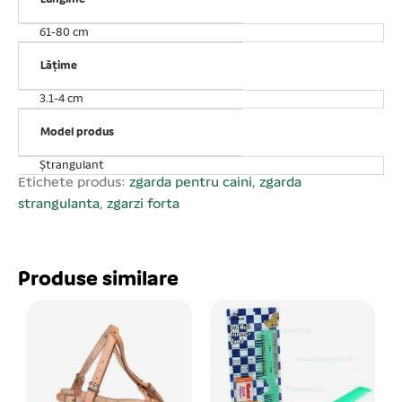
alegeți o zgardă ștrangulantă măsurați circumferința
gâtului (imediat în spatele urechilor) cățelului iar la
61-80 cm
aceasta dimensiune mai adaugați 5 cm, determinând
astfel lungimea zgărzii care trebuie cumpărată.
Lățime
3.1-4 cm
Model produs
Ștrangulant
Etichete produs:
zgarda pentru caini
,
zgarda
strangulanta
,
zgarzi forta
Produse similare