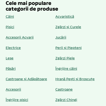
Cele mai populare
categorii de produse
Câini
Acvaristică
Pisici
Zgărzi și Curele
Accesorii Acvarii
Jucării
Electrice
Perii și Piepteni
Lese
Zgărzi Piele
Păsări
Îngrijire câini
Castroane și Adăpătoare
Hrană Pești și Broscuțe
Accesorii
Castroane
Îngrijire pisici
Zgărzi Chingi