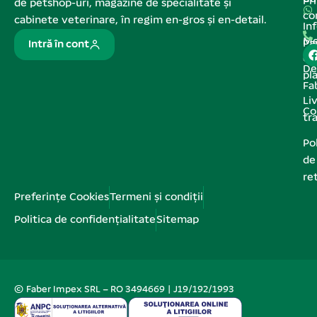
Pr
de petshop-uri, magazine de specialitate și
co
cabinete veterinare, în regim en-gros și en-detail.
In
Me
Pa
Intră în cont
de
De
pl
Fa
Liv
Co
tr
Pol
de
re
Preferințe Cookies
Termeni și condiții
Politica de confidențialitate
Sitemap
© Faber Impex SRL – RO 3494669 | J19/192/1993