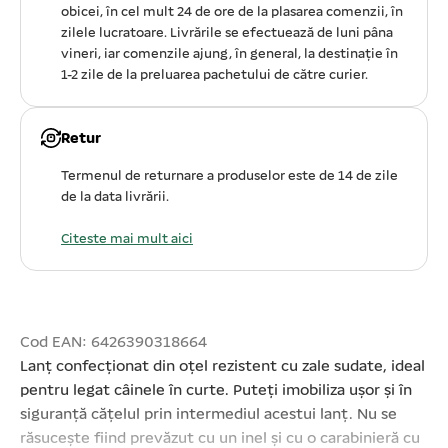
obicei, în cel mult 24 de ore de la plasarea comenzii, în
zilele lucratoare. Livrările se efectuează de luni pâna
vineri, iar comenzile ajung, în general, la destinație în
1-2 zile de la preluarea pachetului de către curier.
Retur
Termenul de returnare a produselor este de 14 de zile
de la data livrării.
Citeste mai mult aici
Cod EAN: 6426390318664
Lanț confecționat din oțel rezistent cu zale sudate, ideal
pentru legat câinele în curte. Puteți imobiliza ușor și în
siguranță cățelul prin intermediul acestui lanț. Nu se
răsucește fiind prevăzut cu un inel și cu o carabinieră cu