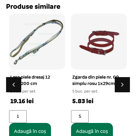
Produse similare
Zgarda din piele nr. 00
Minge impletita
simplu rosu 1x29cm
multicolora 5,5 cm
5 buc. per set
1 buc. per set
1
5.83 lei
6.39 lei
Adaugă în coș
Adaugă în coș