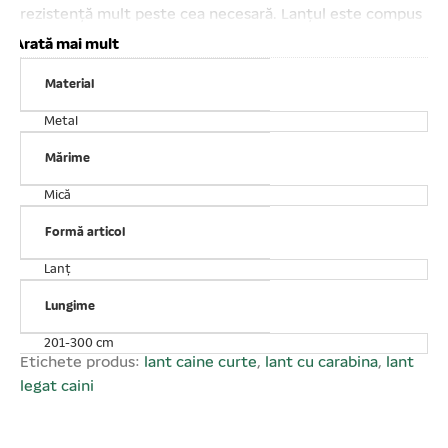
rezistență mult peste cea necesară. Lanțul este compus
din zale lung de 30 mm și gros de 3 mm. Lungimea
Arată mai mult
maximă desfășurată este de 3 m. Recomandat câinilor
Material
de talie mică. Atenție! Menținerea căinelui legat în lanț
trebuie să fie limitată în timp și numai în situațiile care
Metal
impun acest lucru. Un exemplar legat în permanență va
prezenta modificări comportamentale grave ( devine
Mărime
agresiv cu toata lumea, inclusiv deținatorul, începe să
Mică
latre excesiv, etc), care fac dificilă intreținerea câinelui
și nu de puține ori, chiar coexistența cu animalul de
Formă articol
companie.
Lanț
Lungime
201-300 cm
Etichete produs:
lant caine curte
,
lant cu carabina
,
lant
legat caini