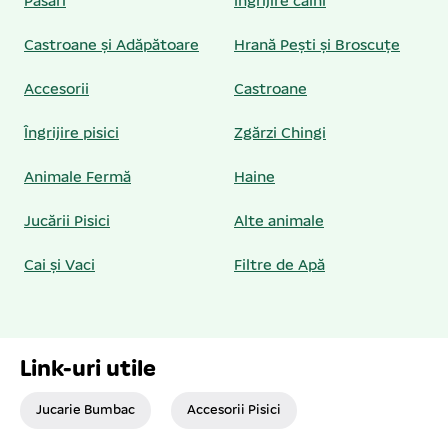
Păsări
Îngrijire câini
Castroane și Adăpătoare
Hrană Pești și Broscuțe
Accesorii
Castroane
Îngrijire pisici
Zgărzi Chingi
Animale Fermă
Haine
Jucării Pisici
Alte animale
Cai și Vaci
Filtre de Apă
Link-uri utile
Jucarie Bumbac
Accesorii Pisici