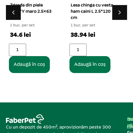
Lesa chinga cu vesta
Castron inox si plastic
ham caini L 2.5*120
simplu 0.2 l
cm
1 buc. per set
1 buc. per set
1
19.24 lei
38.94 lei
Adaugă în coș
Adaugă în coș
Na
In
De
ut
Pa
Cu un depozit de 450m², aprovizionăm peste 300
C