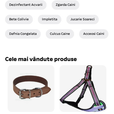
Dezinfectant Acvarii
Zgarda Caini
Bete Colivie
Impletita
Jucarie Soareci
Dafnia Congelata
Culcus Caine
Acceosi Caini
Cele mai vândute produse