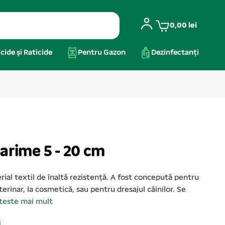
0,00
lei
cide și Raticide
Pentru Gazon
Dezinfectanți
arime 5 - 20 cm
ial textil de înaltă rezistență. A fost concepută pentru
eterinar, la cosmetică, sau pentru dresajul câinilor. Se
teste mai mult
i