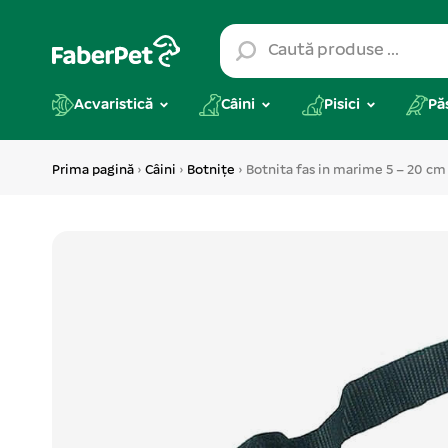
Acvaristică
Câini
Pisici
Pă
Prima pagină
›
Câini
›
Botnițe
› Botnita fas in marime 5 – 20 cm