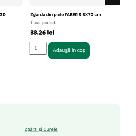
130
Zgarda din piele FABER 3.5×70 cm
Samp
ptr. c
1 buc. per set
1 buc.
33.26 lei
34.8
Adaugă în coș
Zgărzi și Curele