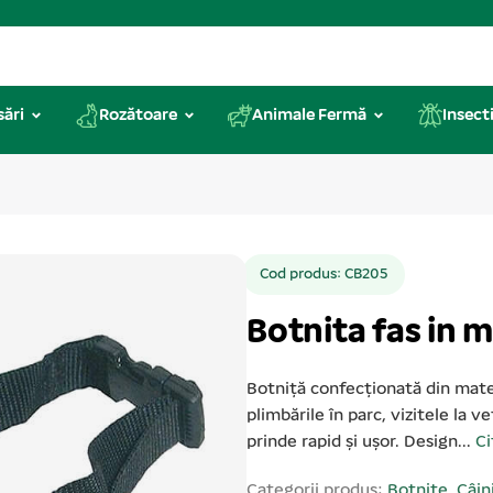
sări
Rozătoare
Animale Fermă
Insecti
Cod produs: CB205
Botnita fas in m
Botniță confecționată din mater
plimbările în parc, vizitele la v
prinde rapid și ușor. Design...
Ci
Categorii produs:
Botnițe
,
Câin