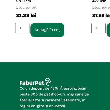
5*60 cm
4x73cm
1 buc. per set
1 buc. per s
32.88 lei
37.63 le
Adaugă în coș
Cu un depozit de 450m², aprovizionăm
peste 300 de petshop-uri, magazine de
specialitate și cabinete veterinare, în
regim en-gros și en-detail.