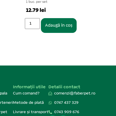
1 buc. per set
1 buc.
12.79 lei
7.93
Adaugă în coș
Informații utile
Detalii contact
pala
Cum comand?
comenzi@faberpet.ro
rteneri
Metode de plată
0747 437 329
rpet
Livrare și transport
0743 909 676