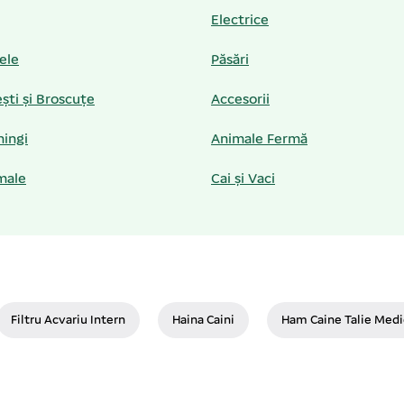
Electrice
iele
Păsări
ști și Broscuțe
Accesorii
hingi
Animale Fermă
male
Cai și Vaci
Filtru Acvariu Intern
Haina Caini
Ham Caine Talie Med