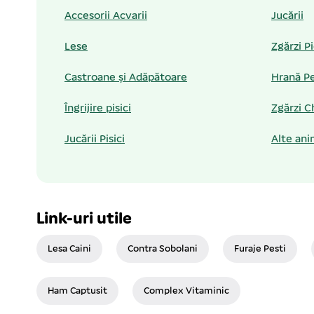
Accesorii Acvarii
Jucării
Lese
Zgărzi P
Castroane și Adăpătoare
Hrană Pe
Îngrijire pisici
Zgărzi C
Jucării Pisici
Alte ani
Link-uri utile
Lesa Caini
Contra Sobolani
Furaje Pesti
Ham Captusit
Complex Vitaminic