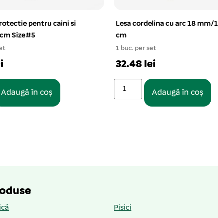
rotectie pentru caini si
Lesa cordelina cu arc 18 mm/
5 cm Size#5
cm
et
1 buc. per set
i
32.48 lei
Adaugă în coș
Adaugă în coș
roduse
ică
Pisici