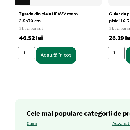
Zgarda din piele HEAVY maro
Guler de p
3.5×70 cm
pisici 16.
1 buc. per set
1 buc. per s
46.52 lei
26.19 le
Adaugă în coș
Cele mai populare categorii de p
Câini
Acvarist