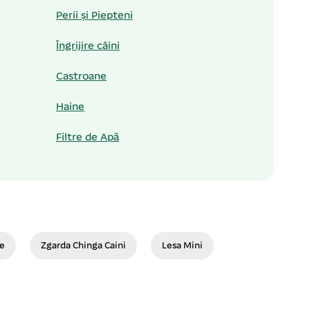
Perii și Piepteni
Îngrijire câini
Castroane
Haine
Filtre de Apă
ie
Zgarda Chinga Caini
Lesa Mini