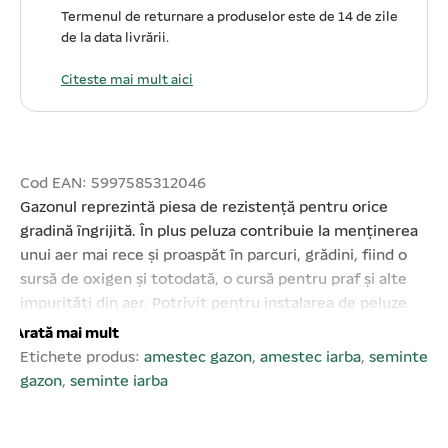
Termenul de returnare a produselor este de 14 de zile
de la data livrării.
Citeste mai mult aici
Cod EAN: 5997585312046
Gazonul reprezintă piesa de rezistență pentru orice
gradină îngrijită. În plus peluza contribuie la menținerea
unui aer mai rece și proaspăt în parcuri, grădini, fiind o
sursă de oxigen și totodată, o cursă pentru praf și alte
impurități din aer. Potrivit pentru instalarea de peluze
noi și renovarea celor existente. Oferă gazon dens și
Arată mai mult
puternic. Înainte de însămânțare, faceți o grădină de
Etichete produs:
amestec gazon
,
amestec iarba
,
seminte
semințe și compactă cu o rolă. Se recomandă
gazon
,
seminte iarba
amestecarea din nou a amestecului de semințe de iarbă.
Adâncimea însămânțării nu trebuie să depășească 1 cm.