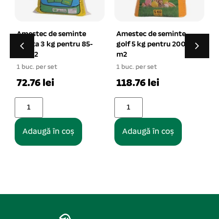
nte
Amestec de seminte
Amestec de seminte
u 85-
golf 5 kg pentru 200
sport 20 kg pentru
m2
600-800 m2
1 buc. per set
1 buc. per set
118.76 lei
508.11 lei
Adaugă în coș
Adaugă în coș