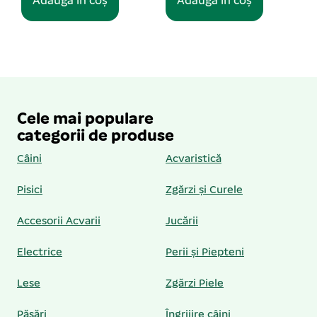
Adaugă în coș
Adaugă în coș
Cele mai populare
categorii de produse
Câini
Acvaristică
Pisici
Zgărzi și Curele
Accesorii Acvarii
Jucării
Electrice
Perii și Piepteni
Lese
Zgărzi Piele
Păsări
Îngrijire câini