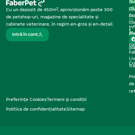
Na
In
De
ut
Pa
Cu un depozit de 450m², aprovizionăm peste 300
C
Pr
de petshop-uri, magazine de specialitate și
co
cabinete veterinare, în regim en-gros și en-detail.
In
Me
Pa
Intră în cont
de
De
pl
Fa
Liv
Co
tr
Pol
de
re
Preferințe Cookies
Termeni și condiții
Politica de confidențialitate
Sitemap