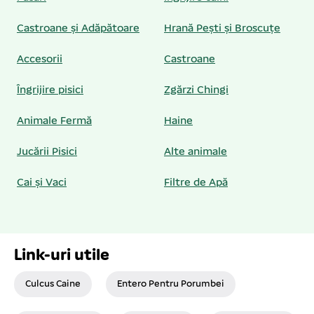
Castroane și Adăpătoare
Hrană Pești și Broscuțe
Accesorii
Castroane
Îngrijire pisici
Zgărzi Chingi
Animale Fermă
Haine
Jucării Pisici
Alte animale
Cai și Vaci
Filtre de Apă
Link-uri utile
Culcus Caine
Entero Pentru Porumbei