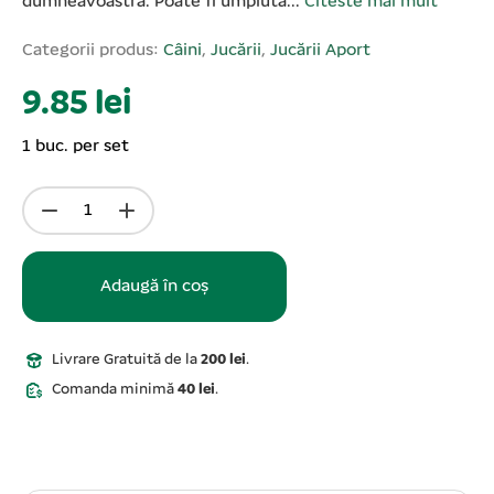
dumneavoastră. Poate fi umplută...
Citeste mai mult
Categorii produs:
Câini
,
Jucării
,
Jucării Aport
9.85 lei
1 buc. per set
Adaugă în coș
Livrare Gratuită de la
200 lei
.
Comanda minimă
40 lei
.