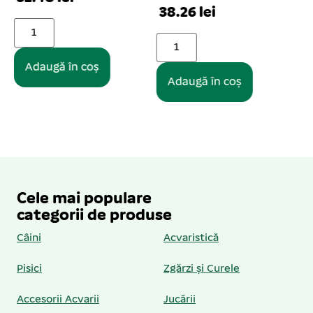
38.26 lei
52.33 lei
Adaugă în coș
Adaugă în coș
Cele mai populare
categorii de produse
Câini
Acvaristică
Pisici
Zgărzi și Curele
Accesorii Acvarii
Jucării