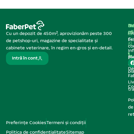
Na
In
De
ut
Pa
Cu un depozit de 450m², aprovizionăm peste 300
C
Pr
de petshop-uri, magazine de specialitate și
co
cabinete veterinare, în regim en-gros și en-detail.
In
Me
Pa
Intră în cont
de
De
pl
Fa
Liv
Co
tr
Pol
de
re
Preferințe Cookies
Termeni și condiții
Politica de confidențialitate
Sitemap