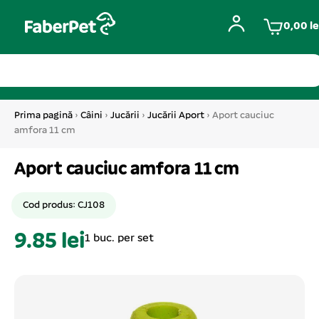
0,00
le
Prima pagină
›
Câini
›
Jucării
›
Jucării Aport
› Aport cauciuc
amfora 11 cm
Aport cauciuc amfora 11 cm
Cod produs: CJ108
9.85 lei
1 buc. per set