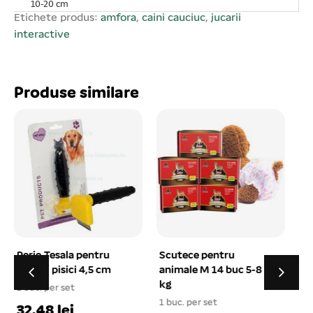
10-20 cm
Etichete produs:
amfora
,
caini cauciuc
,
jucarii
interactive
Produse similare
Scutece pentru
Haina bumbac kaki
animale M 14 buc 5-8
reiat captusita cu
kg
gluga XL – 16#
1
1 buc. per set
1 buc. per set