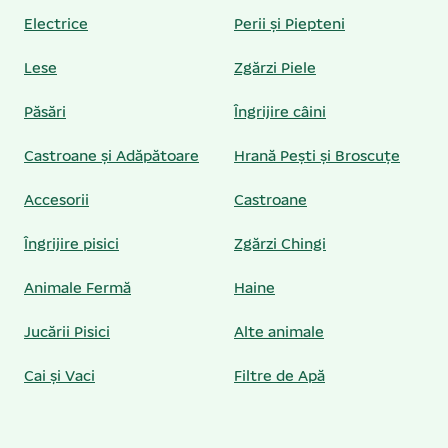
Electrice
Perii și Piepteni
Lese
Zgărzi Piele
Păsări
Îngrijire câini
Castroane și Adăpătoare
Hrană Pești și Broscuțe
Accesorii
Castroane
Îngrijire pisici
Zgărzi Chingi
Animale Fermă
Haine
Jucării Pisici
Alte animale
Cai și Vaci
Filtre de Apă