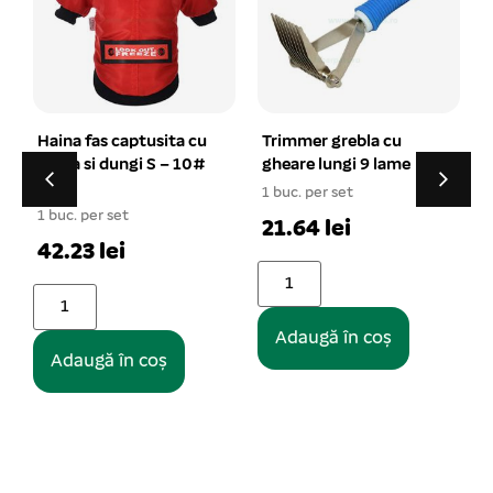
Trimmer grebla cu
Minge cauciuc
gheare lungi 9 lame
transparent
palpaitoare cu tepi si
1 buc. per set
sunet 6 cm
4
21.64 lei
1 buc. per set
5.72 lei
Adaugă în coș
Adaugă în coș