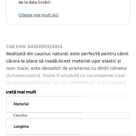
de la data livrării.
Citeste mai mult aici
Cod EAN: 6426390315915
Realizată din cauciuc natural, este perfectă pentru câinii
cărora le place să roadă;Acest material ușor elastic şi
non- toxic, este deosebit de prietenos cu dinții câinelui
dumneavoastră. Poate fi umplută cu recompense;Ușor
de igienizat;Înălțime: 11 cm. IMPORTANT: Acest produs
este disponibil în diverse culori, așadar nu putem
Arată mai mult
garanta livrarea unei anumite culori. Atenție! Ca în cazul
Material
oricărui alt produs, este important să vă supravegheați
animalul de companie în timpul jocului. Verificați
Cauciuc
produsul în mod regulat și înlocuiți- l în cazul în care este
deteriorat sau îi lipsesc piese pentru a evita o eventuală
Lungime
rănire a animalului de companie.