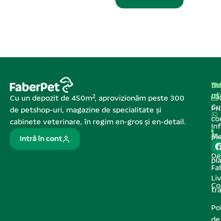
Na
In
De
ut
Pa
Cu un depozit de 450m², aprovizionăm peste 300
C
Pr
de petshop-uri, magazine de specialitate și
co
cabinete veterinare, în regim en-gros și en-detail.
In
Me
Pa
Intră în cont
de
De
pl
Fa
Liv
Co
tr
Pol
de