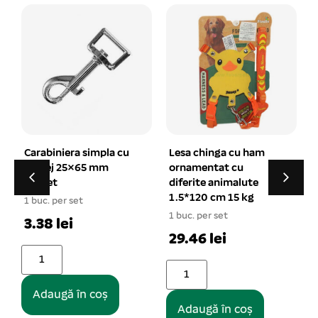
Lesa chinga cu ham
Tinctura de Iod solutie
ornamentat cu
uz veterinar – 100 ml
diferite animalute
1 buc. per set
1.5*120 cm 15 kg
1
17.08 lei
1 buc. per set
29.46 lei
Adaugă în coș
Adaugă în coș