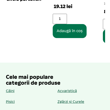
1 buc. per set
1
19.12 lei
81.84 lei
Adaugă în coș
Adaugă în coș
Cele mai populare
categorii de produse
Câini
Acvaristică
Pisici
Zgărzi și Curele