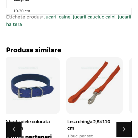
animalul de companie în timpul jocului. Verificați
produsul în mod regulat și înlocuiți- l în cazul în care este
10-20 cm
deteriorat sau îi lipsesc piese pentru a evita o eventuală
Etichete produs:
jucarii caine
,
jucarii cauciuc caini
,
jucarii
rănire a animalului de companie.
haltera
Produse similare
Lesa chinga 2,5×110
Ham piele captusit
cm
tras sanie, nr. 5 2 ,5 cm
rosu
1 buc. per set