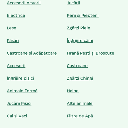
Accesorii Acvarii
Jucării
Electrice
Perii și Piepteni
Lese
Zgărzi Piele
Păsări
Îngrijire câini
Castroane și Adăpătoare
Hrană Pești și Broscuțe
Accesorii
Castroane
Îngrijire pisici
Zgărzi Chingi
Animale Fermă
Haine
Jucării Pisici
Alte animale
Cai și Vaci
Filtre de Apă