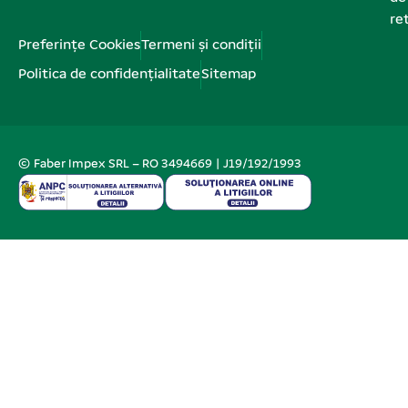
re
Preferințe Cookies
Termeni și condiții
Politica de confidențialitate
Sitemap
© Faber Impex SRL – RO 3494669 | J19/192/1993