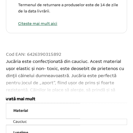
Termenul de returnare a produselor este de 14 de zile
de la data livrării.
Citeste mai mult aici
Cod EAN: 6426390315892
Jucăria este confecționată din cauciuc. Acest material
uşor elastic şi non- toxic, este deosebit de prietenos cu
dinţii câinelui dumneavoastră. Jucăria este perfectă
pentru jocul de „aport”, fiind ușor de prins și foarte
rezistentă. Câinilor le place să alerge, să prindă și să
aducă jucăriile. Potrivită pentru toate vârstele, de la
Arată mai mult
căţeluşi la seniori. Lungime: 14 cm. IMPORTANT: Acest
Material
produs este disponibil în diverse culori, așadar nu putem
garanta livrarea unei anumite culori. Atenție! Ca în cazul
Cauciuc
oricărui alt produs, este important să vă supravegheați
Lungime