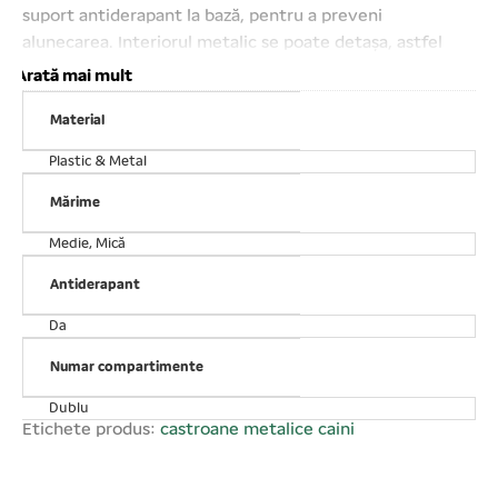
suport antiderapant la bază, pentru a preveni
alunecarea. Interiorul metalic se poate detașa, astfel
obținem patru castroane distincte pentru mai multe
Arată mai mult
hrane diferite. Volumul de hrană este de 2×0.2 ori 4×0.2
Material
litri . IMPORTANT: Acest produs este disponibil în diverse
culori, așadar nu putem garanta livrarea unei anumite
Plastic & Metal
culori.
Mărime
Medie, Mică
Antiderapant
Da
Numar compartimente
Dublu
Etichete produs:
castroane metalice caini