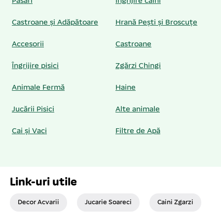
Păsări
Îngrijire câini
Castroane și Adăpătoare
Hrană Pești și Broscuțe
Accesorii
Castroane
Îngrijire pisici
Zgărzi Chingi
Animale Fermă
Haine
Jucării Pisici
Alte animale
Cai și Vaci
Filtre de Apă
Link-uri utile
Decor Acvarii
Jucarie Soareci
Caini Zgarzi