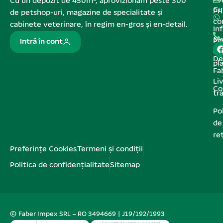
Cu un depozit de 450m², aprovizionăm peste 300
C
Pr
de petshop-uri, magazine de specialitate și
co
cabinete veterinare, în regim en-gros și en-detail.
In
Me
Pa
Intră în cont
de
De
pl
Fa
Liv
Co
tr
Pol
de
re
Preferințe Cookies
Termeni și condiții
Politica de confidențialitate
Sitemap
© Faber Impex SRL – RO 3494669 | J19/192/1993