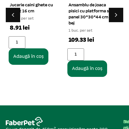
Ansamblu de joaca
Rucsac transport
pisici cu platforma si
animale cu vizor
panel 30*30*44 cm
43*33*27 cm
1
bej
1 buc. per set
1 buc. per set
121.11 lei
109.33 lei
Adaugă în coș
Adaugă în coș
Na
In
De
ut
Pa