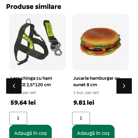
Produse similare
Jucarie hamburger cu
Jucarie funie impletita
sunet 8 cm
bumbac 5×20 cm
1 buc. per set
1 buc. per set
1
9.81 lei
12.25 lei
Adaugă în coș
Adaugă în coș