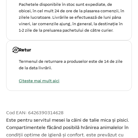
Pachetele disponibile în stoc sunt expediate, de
obicei, în cel mult 24 de ore de la plasarea comenzii, în
zilele lucratoare. Livrările se efectuează de luni pâna
vineri, iar comenzile ajung, în general, la destinație în
1-2 zile de la preluarea pachetului de către curier.
Retur
Termenul de returnare a produselor este de 14 de zile
de la data livrării.
Citeste mai mult aici
Cod EAN: 6426390314628
Este pentru servitul mesei la câini de talie mica și pisici.
Compartimentele făcând posibilă hrănirea animalelor în
condiții optime de igienă și confort. este prevăzut cu