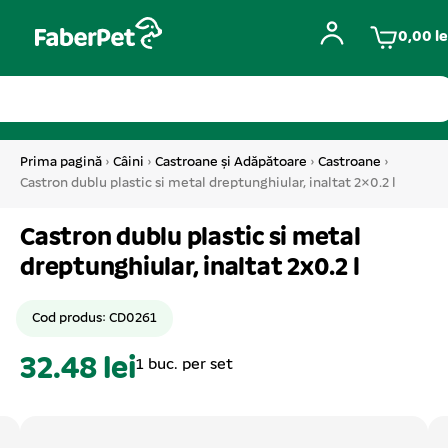
0,00
le
Prima pagină
›
Câini
›
Castroane și Adăpătoare
›
Castroane
›
Castron dublu plastic si metal dreptunghiular, inaltat 2×0.2 l
Castron dublu plastic si metal
dreptunghiular, inaltat 2x0.2 l
Cod produs: CD0261
32.48 lei
1 buc. per set