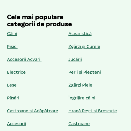
Cele mai populare
categorii de produse
Câini
Acvaristică
Pisici
Zgărzi și Curele
Accesorii Acvarii
Jucării
Electrice
Perii și Piepteni
Lese
Zgărzi Piele
Păsări
Îngrijire câini
Castroane și Adăpătoare
Hrană Pești și Broscuțe
Accesorii
Castroane