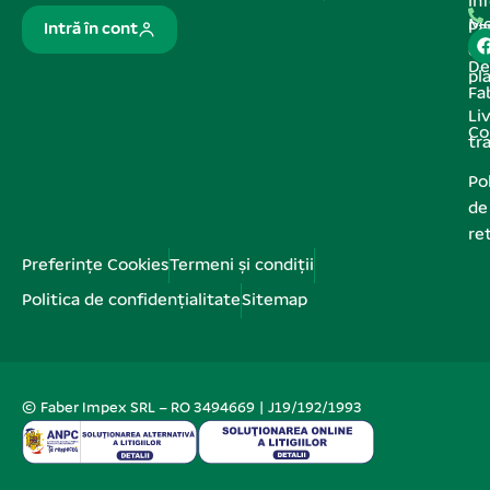
In
Me
Pa
Intră în cont
de
De
pl
Fa
Liv
Co
tr
Pol
de
re
Preferințe Cookies
Termeni și condiții
Politica de confidențialitate
Sitemap
© Faber Impex SRL – RO 3494669 | J19/192/1993