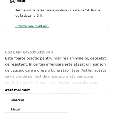
Retur
Termenul de returnare a produselor este de 14 de zile
de la data livrării.
Citeste mai mult aici
Cod EAN: 6426390325440
Este foarte practic pentru hrănirea animalelor, deosebit
de rezistent. In partea inferioara este atasat un manson
de cauciuc care ii ofera o buna stabilitate. Astfel, acesta
se va prinde perfect de orice suprafața pentru un
confort sporit în timpul hrănirii și evitarea alunecării.
Volumul de hrană este de 0. 9 litri, iar diametrul
Arată mai mult
castronului este de 19 cm.
Material
Metal