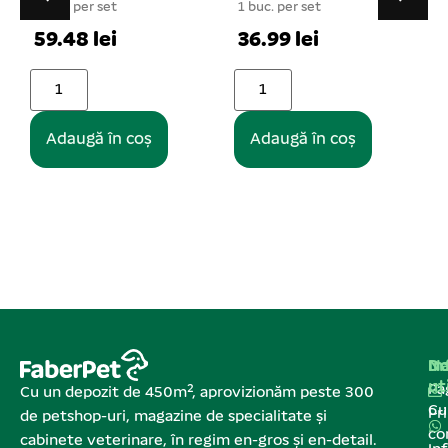
25 cm
1 buc. per set
1 buc. per set
1
36.99 lei
14.36 lei
Adaugă în coș
Adaugă în coș
Na
In
De
ut
Pa
Cu un depozit de 450m², aprovizionăm peste 300
C
Pr
de petshop-uri, magazine de specialitate și
co
cabinete veterinare, în regim en-gros și en-detail.