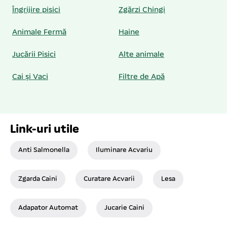
Îngrijire pisici
Zgărzi Chingi
Animale Fermă
Haine
Jucării Pisici
Alte animale
Cai și Vaci
Filtre de Apă
Link-uri utile
Anti Salmonella
Iluminare Acvariu
Zgarda Caini
Curatare Acvarii
Lesa
Adapator Automat
Jucarie Caini