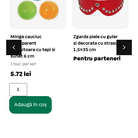
Zgarda piele cu guler
Lesa impletita cu
si decorata cu strasuri
zgarda strangulanta
1,5×35 cm
3*120 cm
1 buc. per set
1
Pentru parteneri
52.25 lei
Adaugă în coș