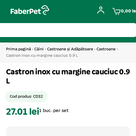
0,00
le
Prima pagină
›
Câini
›
Castroane și Adăpătoare
›
Castroane
›
Castron inox cu margine cauciuc 0.9 L
Castron inox cu margine cauciuc 0.9
L
Cod produs: CD32
27.01 lei
1 buc. per set