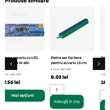
Produse similare
Piatra aer tip bara
Rezerva de burete
pentru acvariu 15 cm
pentru acvariu, patrat
10x10x24/Ø3 cm
1 buc. per set
1
1 buc. per set
8.03 lei
16.92 lei
Adaugă în coș
Adaugă în coș