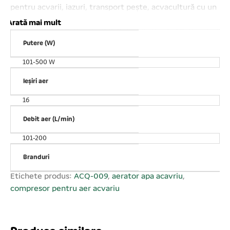
pentru acvarii, iazuri, transport pește, acvacultură cu un
nivel populațional ridicat, fose septice sau alte obiective
Arată mai mult
unde este necesară admisia de aer. Pompa oxigenare
Putere (W)
acvariu cu motor electromagnetic linear de construcție
simplă și eficiență ridicată. Funcționare lină. Consum
101-500 W
redus de energie electrică. Zgomot redus. Putere
consumată: 105 W. Debit de aer: 160 L/min.
Ieșiri aer
Compresorul vine echipat cu teu distribuitor aer cu 16
16
ieșiri de 4mm în diametru. AC 220 V.
Debit aer (L/min)
101-200
Branduri
Etichete produs:
ACQ-009
,
aerator apa acavriu
,
compresor pentru aer acvariu