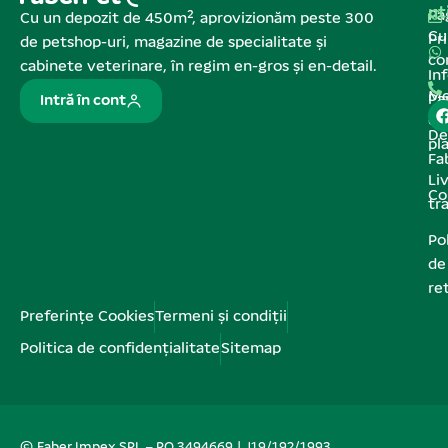
ut
Pa
Cu un depozit de 450m², aprovizionăm peste 300
C
Pr
de petshop-uri, magazine de specialitate și
co
cabinete veterinare, în regim en-gros și en-detail.
In
Me
Pa
Intră în cont
de
De
pl
Fa
Liv
Co
tr
Pol
de
re
Preferințe Cookies
Termeni și condiții
Politica de confidențialitate
Sitemap
© Faber Impex SRL – RO 3494669 | J19/192/1993