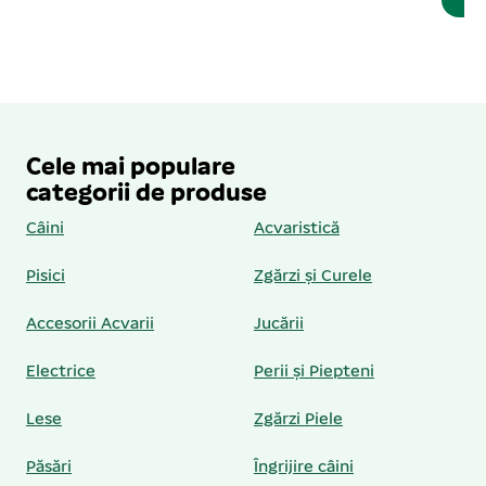
Cele mai populare
categorii de produse
Câini
Acvaristică
Pisici
Zgărzi și Curele
Accesorii Acvarii
Jucării
Electrice
Perii și Piepteni
Lese
Zgărzi Piele
Păsări
Îngrijire câini