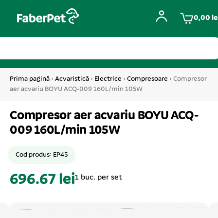
0,00
le
Prima pagină
›
Acvaristică
›
Electrice
›
Compresoare
› Compresor
aer acvariu BOYU ACQ-009 160L/min 105W
Compresor aer acvariu BOYU ACQ-
009 160L/min 105W
Cod produs: EP45
696.67 lei
1 buc. per set