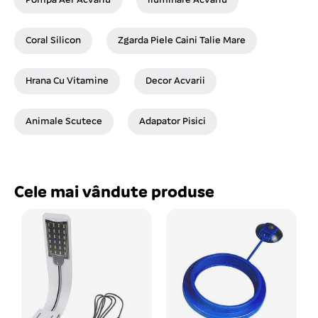
Pompa Aer Acvariu
Iluminare Acvariu
Coral Silicon
Zgarda Piele Caini Talie Mare
Hrana Cu Vitamine
Decor Acvarii
Animale Scutece
Adapator Pisici
Cele mai vândute produse