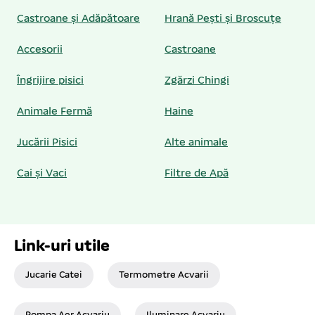
Castroane și Adăpătoare
Hrană Pești și Broscuțe
Accesorii
Castroane
Îngrijire pisici
Zgărzi Chingi
Animale Fermă
Haine
Jucării Pisici
Alte animale
Cai și Vaci
Filtre de Apă
Link-uri utile
Jucarie Catei
Termometre Acvarii