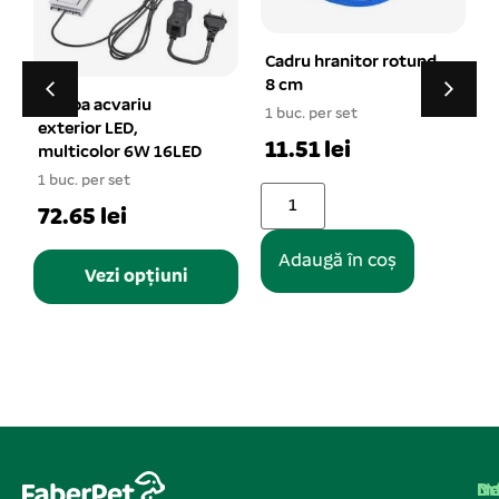
Cadru hranitor rotund
Plante artificiale
8 cm
acvariu 4″ – 10 cm
8/set
1 buc. per set
1 buc. per set
11.51 lei
1
16.77 lei
Adaugă în coș
Adaugă în coș
Na
In
De