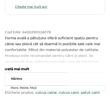
Citeste mai mult aici
Cod EAN: 6426390324078
Forma ovală a pătuțului oferă suficient spațiu pentru
câine sau pisică cât să doarmă în pozițiile sale cele mai
confortabile. Pătuț din material polyester de calitate.
Produsul este recomandat pentru câini și pisici. Se
recomandă doar spălarea manuală! Ușor de întreținut,
este lavabil la o temperatură de max. 30° C. Animalul
Arată mai mult
dvs. de companie va fi mulțumit de această decizie!
Mărime
Produsul este disponibil în mai multe dimensiuni.
Compoziție: Exterior și interior: 100%
Mare, Medie, Mică
poliester;Disponibil amestecat în diferite culori și
Etichete produs:
culcus caine
,
culcus caini
,
patut caini
nuanțe în set. Dimensiuni: XXS- 22*14*4 cm, XS-
27*18*5 cm, S- 30*21*6 cm, M- 33*24*7 cm, L- 37*29*8
cm, XL- 40*32*9 cm, 2XL- 45*37*10 cm, 3XL- 49*41*12