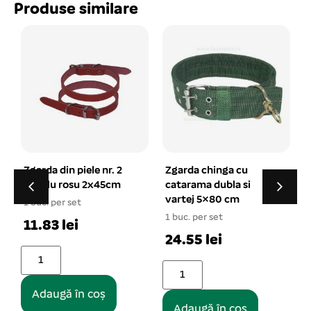
Produse similare
cm, 4XL- 52*42*13 cm, 5XL- 57*48*13 cm Se vinde
ambalat câte 10 buc/set! Prețul afișat este per set!
Zgarda chinga cu
Pieptan metalic fara
catarama dubla si
maner cu dinte (5 cm)
vartej 5×80 cm
variabil 18 cm
1
1 buc. per set
1 buc. per set
24.55 lei
16.23 lei
Adaugă în coș
Adaugă în coș