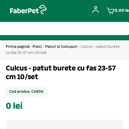
0,00
le
Prima pagină
›
Pisici
›
Paturi și Culcușuri
› Culcus – patut burete
cu fas 23-57 cm 10/set
Culcus - patut burete cu fas 23-57
cm 10/set
Cod produs: CA806
0 lei