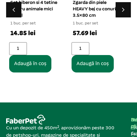
Zgarda din piele
Haina piele imblanita
HEAVY bej cu conuri
cu guler XS – 8# rosu
3.5×80 cm
1 buc. per set
1 buc. per set
1
39.58 lei
57.69 lei
Adaugă în coș
Adaugă în coș
Na
In
De
ut
Pa
Cu un depozit de 450m², aprovizionăm peste 300
C
Pr
de petshop-uri, magazine de specialitate și