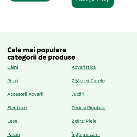
Cele mai populare
categorii de produse
Câini
Acvaristică
Pisici
Zgărzi și Curele
Accesorii Acvarii
Jucării
Electrice
Perii și Piepteni
Lese
Zgărzi Piele
Păsări
Îngrijire câini