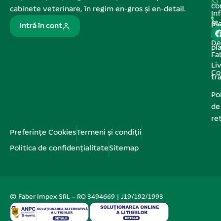
co
cabinete veterinare, în regim en-gros și en-detail.
In
Me
Pa
Intră în cont
de
De
pl
Fa
Liv
Co
tr
Pol
de
re
Preferințe Cookies
Termeni și condiții
Politica de confidențialitate
Sitemap
© Faber Impex SRL – RO 3494669 | J19/192/1993