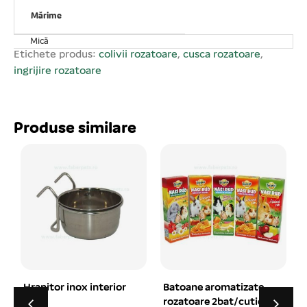
Mărime
Mică
Etichete produs:
colivii rozatoare
,
cusca rozatoare
,
ingrijire rozatoare
Produse similare
Batoane aromatizate
Hrana pentru Cobai,
rozatoare 2bat/cutie
Porcusor cu vitamine