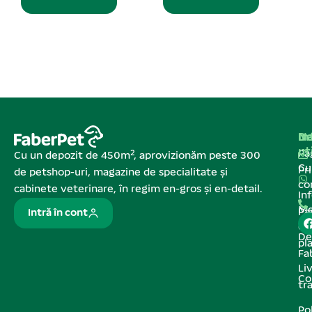
Adaugă în coș
Na
In
De
ut
Pa
Cu un depozit de 450m², aprovizionăm peste 300
C
Pr
de petshop-uri, magazine de specialitate și
co
cabinete veterinare, în regim en-gros și en-detail.
In
Me
Pa
Intră în cont
de
De
pl
Fa
Liv
Co
tr
Pol