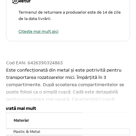
Retur
Termenul de returnare a produselor este de 14 de zile
de la data livrării.
Citeste mai mult aici
Cod EAN: 6426390324863
Este confecționată din metal și este potrivită pentru
transportarea rozatoarelor mici. Împărțită în 3
compartimente. După scoaterea compartimentelor se
poate folosi ca o simplă cușcă. Cadă este detașabilă
pentru o curațare mai ușoară. Caracteristici cușcă:
39x27x17 cm
Arată mai mult
Material
Plastic & Metal