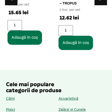
– TROPUS
1000 gr – PREMIUM
1 buc. per set
1 buc. per set
12.62 lei
13.69 lei
Adaugă în coș
Adaugă în coș
Cele mai populare
categorii de produse
Câini
Acvaristică
Pisici
Zgărzi și Curele