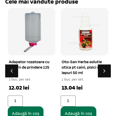
Cele mai vândute produse
e cu
Oto-San Herba solutie
Castron plastic cu
 125
otica pt caini, pisici si
hranitor 0.45 l +
iepuri 50 ml
adapator automat
0.25 l
1 buc. per set
1 buc. per set
13.04 lei
16.92 lei
Adaugă în coș