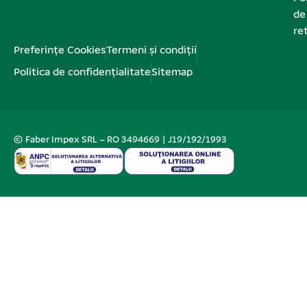
de
re
Preferințe Cookies
Termeni și condiții
Politica de confidențialitate
Sitemap
© Faber Impex SRL – RO 3494669 | J19/192/1993