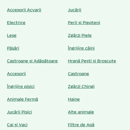
Accesorii Acvarii
Jucării
Electrice
Perii și Piepteni
Lese
Zgărzi Piele
Păsări
Îngrijire câini
Castroane și Adăpătoare
Hrană Pești și Broscuțe
Accesorii
Castroane
Îngrijire pisici
Zgărzi Chingi
Animale Fermă
Haine
Jucării Pisici
Alte animale
Cai și Vaci
Filtre de Apă