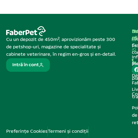
Na
In
De
ut
Pa
Cu un depozit de 450m², aprovizionăm peste 300
C
Pr
de petshop-uri, magazine de specialitate și
co
cabinete veterinare, în regim en-gros și en-detail.
In
Me
Pa
Intră în cont
de
De
pl
Fa
Liv
Co
tr
Pol
de
re
Preferințe Cookies
Termeni și condiții