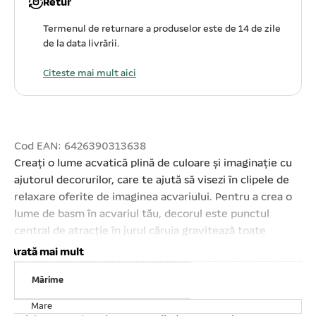
Retur
Termenul de returnare a produselor este de 14 de zile
de la data livrării.
Citeste mai mult aici
Cod EAN: 6426390313638
Creați o lume acvatică plină de culoare și imaginație cu
ajutorul decorurilor, care te ajută să visezi în clipele de
relaxare oferite de imaginea acvariului. Pentru a crea o
lume de basm în acvariul tău, decorul este punctul
central de atracție în jurul căruia gravitează toate
celelalte elemente din peisajul subacvatic. Pe lângă
Arată mai mult
aspectul estetic decorul, ornamentul are și un rol
Mărime
practic: acela de a oferi peștilor și celorlalte viețuitoare
marine un adăpost sau loc de refugiu în momentele când
Mare