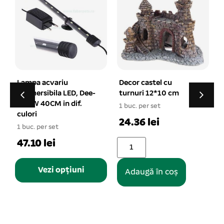
Decor castel cu
Piatra aer sferic 30
turnuri 12*10 cm
mm
1 buc. per set
1 buc. per set
1
24.36 lei
4.72 lei
Adaugă în coș
Adaugă în coș