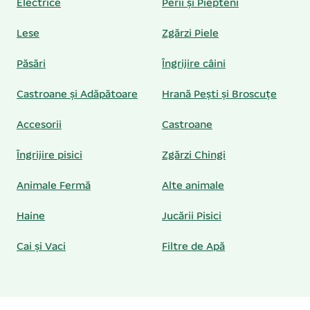
Electrice
Perii și Piepteni
Lese
Zgărzi Piele
Păsări
Îngrijire câini
Castroane și Adăpătoare
Hrană Pești și Broscuțe
Accesorii
Castroane
Îngrijire pisici
Zgărzi Chingi
Animale Fermă
Alte animale
Haine
Jucării Pisici
Cai și Vaci
Filtre de Apă