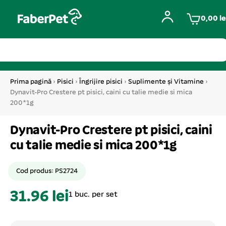
0,00
le
Prima pagină
›
Pisici
›
Îngrijire pisici
›
Suplimente și Vitamine
›
Dynavit-Pro Crestere pt pisici, caini cu talie medie si mica
200*1g
Dynavit-Pro Crestere pt pisici, caini
cu talie medie si mica 200*1g
Cod produs: PS2724
31.96 lei
1 buc. per set