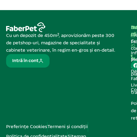
Na
In
De
ut
Pa
Cu un depozit de 450m², aprovizionăm peste 300
C
Pr
de petshop-uri, magazine de specialitate și
co
cabinete veterinare, în regim en-gros și en-detail.
In
Me
Pa
Intră în cont
de
De
pl
Fa
Liv
Co
tr
Pol
de
re
Preferințe Cookies
Termeni și condiții
Politica de confidențialitate
Sitemap