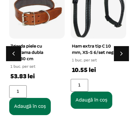
Zgarda piele cu
Ham extra tip C 10
catarama dubla
mm, XS-S 6/set negru
4,8×80 cm
1 buc. per set
1
1 buc. per set
10.55 lei
53.83 lei
Adaugă în coș
Adaugă în coș