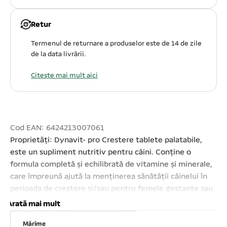
Retur
Termenul de returnare a produselor este de 14 de zile
de la data livrării.
Citeste mai mult aici
Cod EAN: 6424213007061
Proprietăți: Dynavit- pro Crestere tablete palatabile,
este un supliment nutritiv pentru câini. Conține o
formula completă și echilibrată de vitamine și minerale,
care împreună ajută la menținerea sănătății câinelui în
perioada de creștere și/sau pentru femele gestante sau
în lactație. Ajută la creșterea și mineralizarea sistemului
Arată mai mult
osos. Adjuvant în prevenirea si tratarea fracturilor.
Mărime
Conține un raport Ca/P =2 pentru densitate