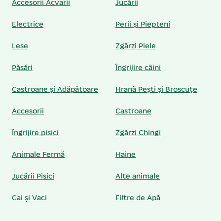
Accesorii Acvarii
Jucării
Electrice
Perii și Piepteni
Lese
Zgărzi Piele
Păsări
Îngrijire câini
Castroane și Adăpătoare
Hrană Pești și Broscuțe
Accesorii
Castroane
Îngrijire pisici
Zgărzi Chingi
Animale Fermă
Haine
Jucării Pisici
Alte animale
Cai și Vaci
Filtre de Apă