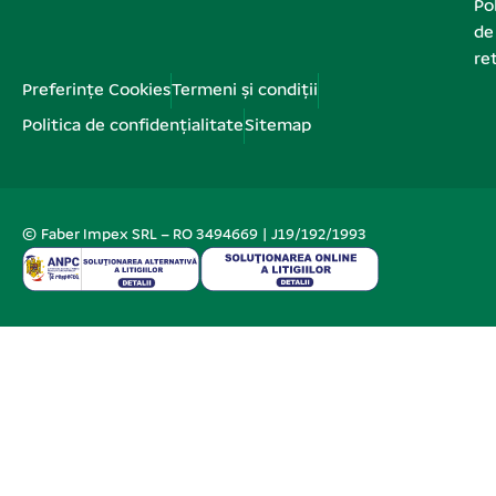
Pol
de
re
Preferințe Cookies
Termeni și condiții
Politica de confidențialitate
Sitemap
© Faber Impex SRL – RO 3494669 | J19/192/1993