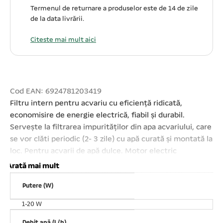
Termenul de returnare a produselor este de 14 de zile
de la data livrării.
Citeste mai mult aici
Cod EAN: 6924781203419
Filtru intern pentru acvariu cu eficiență ridicată,
economisire de energie electrică, fiabil și durabil.
Servește la filtrarea impurităților din apa acvariului, care
se vor clăti periodic (2- 3 zile) cu apă curată și montată la
loc. Pentru acvarii de apă dulce. Motor electric
submersibil sigilat cu rășină, cu performanțe excelente
Arată mai mult
în lucrul cu apă. Sistem reglabil de oxigenare. Prinderea
Putere (W)
pe acvariu se realizează cu ajutorul ventuzelor. Ușor de
utilizat și curățat. Putere consumată: 9 W. Debit maxim:
1-20 W
400 L/H. Total submersibil. Conține două cărtușe cu
Debit apă (L/h)