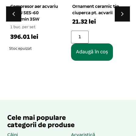
Ornament ceramic tip
Piatra aer tip bara
ciuperca pt. acvarii
pentru acvariu 15 cm
21.32 lei
1 buc. per set
1
8.03 lei
Adaugă în coș
Adaugă în coș
Cele mai populare
categorii de produse
Câini
Acvaristică