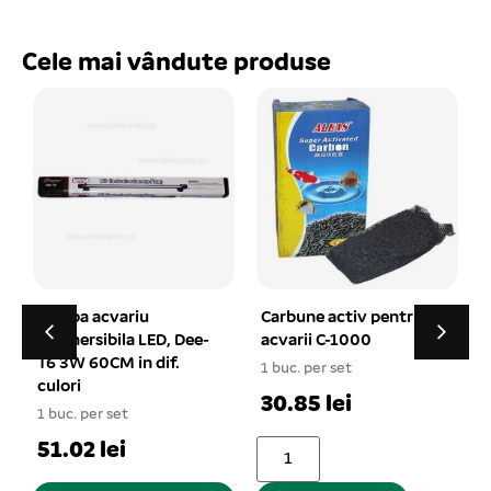
Cele mai vândute produse
Carbune activ pentru
Inele ceramice pentru
acvarii C-1000
acvarii CR-1000
1 buc. per set
1 buc. per set
1
30.85 lei
31.65 lei