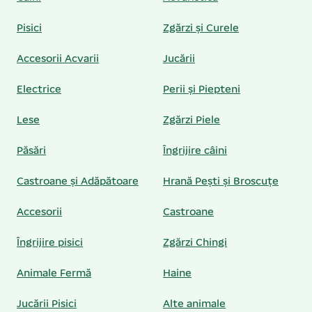
Pisici
Zgărzi și Curele
Accesorii Acvarii
Jucării
Electrice
Perii și Piepteni
Lese
Zgărzi Piele
Păsări
Îngrijire câini
Castroane și Adăpătoare
Hrană Pești și Broscuțe
Accesorii
Castroane
Îngrijire pisici
Zgărzi Chingi
Animale Fermă
Haine
Jucării Pisici
Alte animale