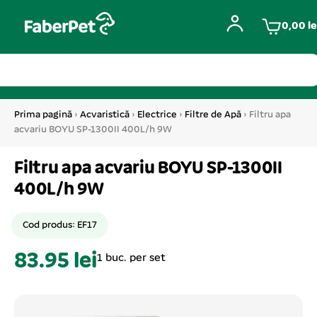
0,00
le
Prima pagină
›
Acvaristică
›
Electrice
›
Filtre de Apă
› Filtru apa
acvariu BOYU SP-1300II 400L/h 9W
Filtru apa acvariu BOYU SP-1300II
400L/h 9W
Cod produs: EF17
83.95 lei
1 buc. per set