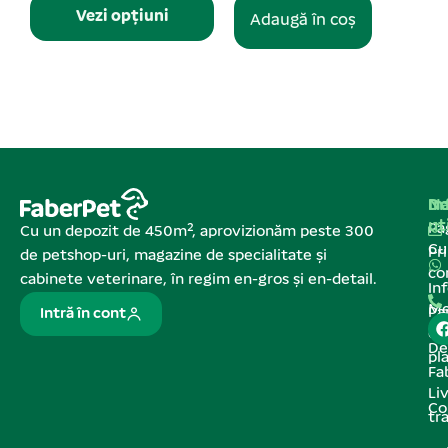
Adaugă în coș
Adaugă în coș
Na
In
De
ut
Pa
Cu un depozit de 450m², aprovizionăm peste 300
C
Pr
de petshop-uri, magazine de specialitate și
co
cabinete veterinare, în regim en-gros și en-detail.
In
Me
Pa
Intră în cont
de
De
pl
Fa
Liv
Co
tr