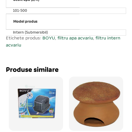
burete. AC 220 V Atenție! Este interzis punerea în
funcțiune în afara apei, pericol de gripare!
101-500
Model produs
Intern (Submersibil)
Etichete produs:
BOYU
,
filtru apa acvariu
,
filtru intern
acvariu
Produse similare