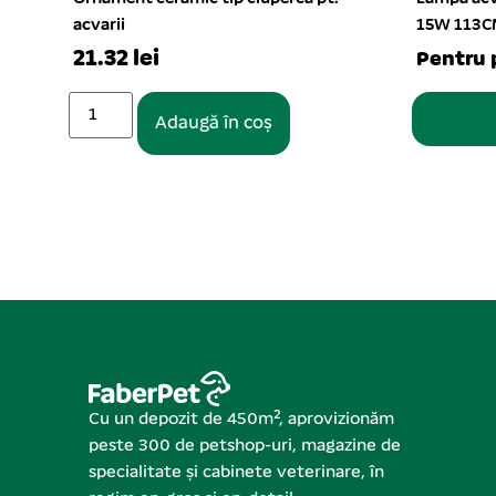
15W 113CM in multicolor
Dee-T6 3W 
1 buc. per s
Pentru parteneri
51.02 le
Vezi opțiuni
Cu un depozit de 450m², aprovizionăm
peste 300 de petshop-uri, magazine de
specialitate și cabinete veterinare, în