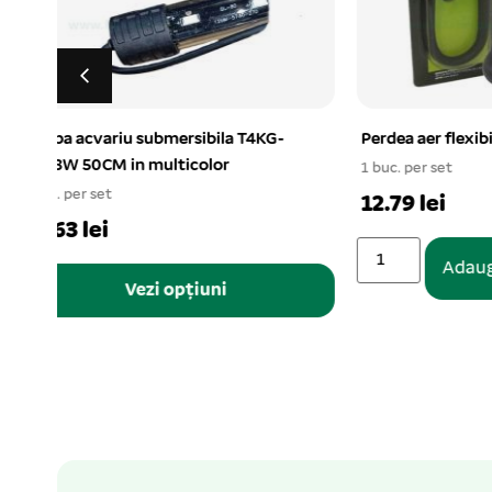
Perdea aer flexibila 20 cm
Pompa aer
2*4L/min
1 buc. per set
1 buc. per s
12.79 lei
54.95 l
Adaugă în coș