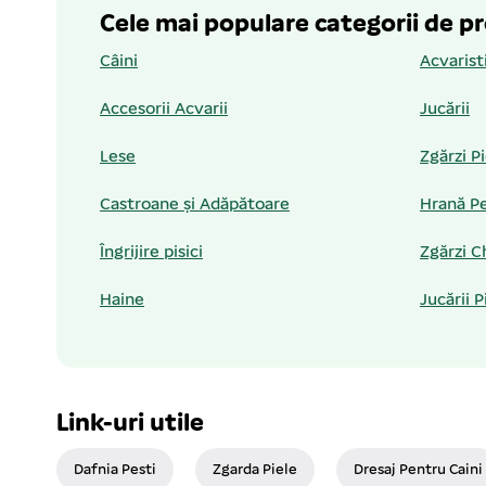
Cele mai populare categorii de p
Câini
Acvarist
Accesorii Acvarii
Jucării
Lese
Zgărzi P
Castroane și Adăpătoare
Hrană Pe
Îngrijire pisici
Zgărzi C
Haine
Jucării P
Link-uri utile
Dafnia Pesti
Zgarda Piele
Dresaj Pentru Caini