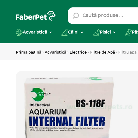
Acvaristică
Câini
Pisici
Pă
Prima pagină
›
Acvaristică
›
Electrice
›
Filtre de Apă
› Filtru ap