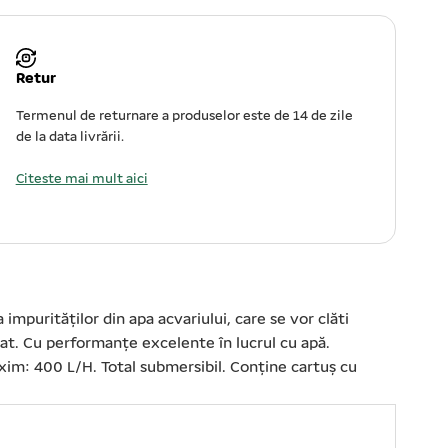
Retur
Termenul de returnare a produselor este de 14 de zile
de la data livrării.
Citeste mai mult aici
a impurităților din apa acvariului, care se vor clăti
gilat. Cu performanțe excelente în lucrul cu apă.
axim: 400 L/H. Total submersibil. Conține cartuș cu