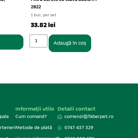
6/set
C-15
1 buc.
Pentru parteneri
13.5
Informații utile
Detalii contact
pala
Cum comand?
comenzi@faberpet.ro
rteneri
Metode de plată
0747 437 329