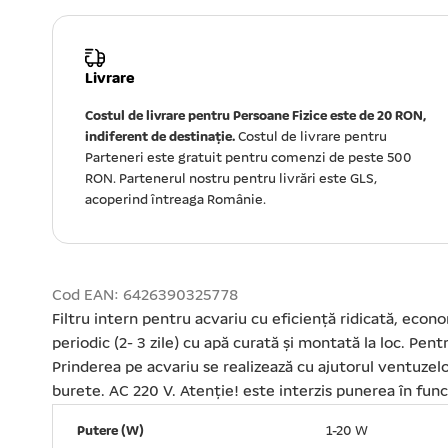
Livrare
Costul de livrare pentru Persoane Fizice este de 20 RON,
indiferent de destinație.
Costul de livrare pentru
Parteneri este gratuit pentru comenzi de peste 500
RON. Partenerul nostru pentru livrări este GLS,
acoperind întreaga Românie.
Cod EAN: 6426390325778
Filtru intern pentru acvariu cu eficiență ridicată, economi
periodic (2- 3 zile) cu apă curată și montată la loc. Pen
Prinderea pe acvariu se realizează cu ajutorul ventuzel
burete. AC 220 V. Atenție! este interzis punerea în funcț
Putere (W)
1-20 W