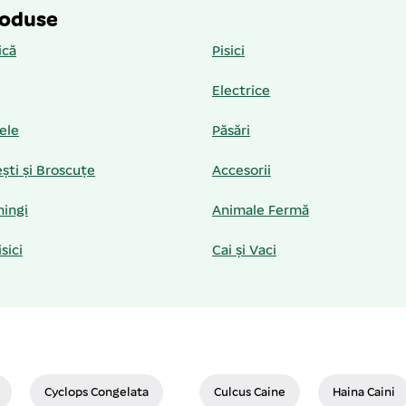
roduse
ică
Pisici
Electrice
iele
Păsări
ști și Broscuțe
Accesorii
hingi
Animale Fermă
isici
Cai și Vaci
Cyclops Congelata
Culcus Caine
Haina Caini