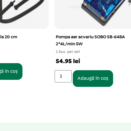
 acvariu SOBO SB-648A
Filtru burete cu teava dublu N
 5W
120
et
1 buc. per set
ei
24.13 lei
Adaugă în coș
Adaugă în coș