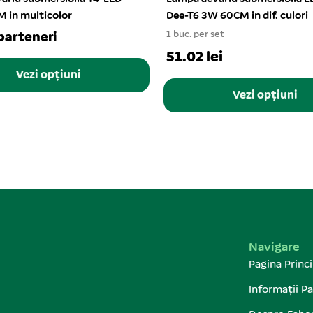
60CM in dif. culori
2822
et
1 buc. per set
i
33.82 lei
Vezi opțiuni
Adaugă în coș
Navigare
Pagina Princi
Informații Pa