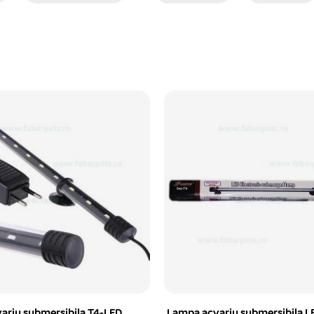
ariu submersibila LED,
Filtru burete cu teava dublu X