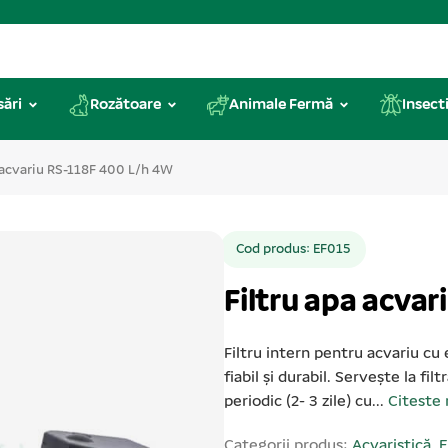
sări
Rozătoare
Animale Fermă
Insecti
a acvariu RS-118F 400 L/h 4W
Cod produs: EF015
Filtru apa acva
Filtru intern pentru acvariu cu 
fiabil și durabil. Servește la fil
periodic (2- 3 zile) cu...
Citeste
Categorii produs:
Acvaristică
,
E