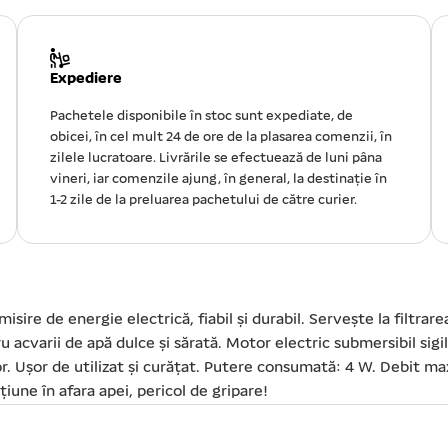
Expediere
Pachetele disponibile în stoc sunt expediate, de
obicei, în cel mult 24 de ore de la plasarea comenzii, în
zilele lucratoare. Livrările se efectuează de luni pâna
vineri, iar comenzile ajung, în general, la destinație în
1-2 zile de la preluarea pachetului de către curier.
sire de energie electrică, fiabil și durabil. Servește la filtrare
tru acvarii de apă dulce și sărată. Motor electric submersibil si
or. Ușor de utilizat și curățat. Putere consumată: 4 W. Debit m
iune în afara apei, pericol de gripare!