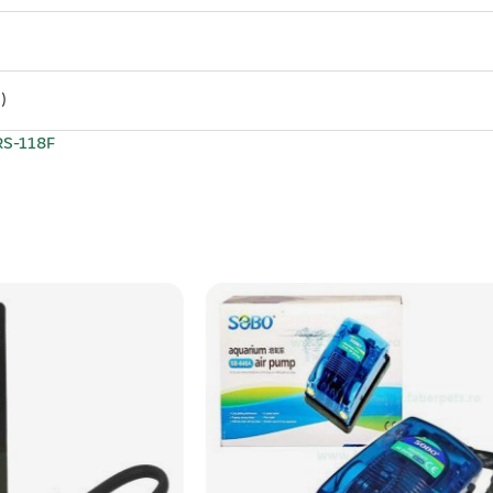
)
RS-118F