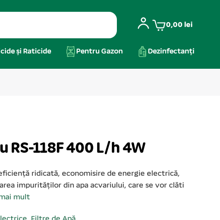
0,00
lei
cide și Raticide
Pentru Gazon
Dezinfectanți
riu RS-118F 400 L/h 4W
eficiență ridicată, economisire de energie electrică,
trarea impurităților din apa acvariului, care se vor clăti
 mai mult
lectrice
,
Filtre de Apă