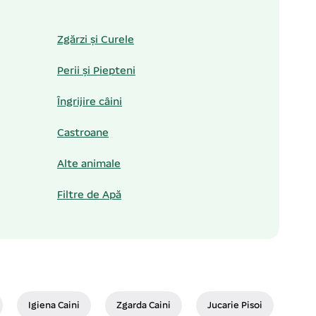
Zgărzi și Curele
Perii și Piepteni
Îngrijire câini
Castroane
Alte animale
Filtre de Apă
Igiena Caini
Zgarda Caini
Jucarie Pisoi