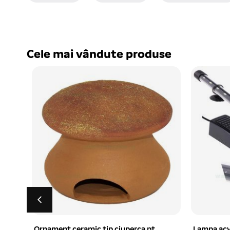
Cele mai vândute produse
Lampa acvariu submersibila T4-LED
Lampa acv