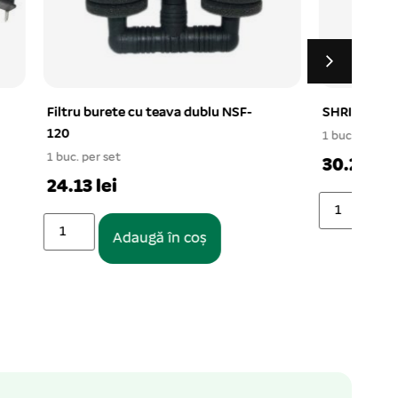
SF-
SHRIMP pentru broscute, 1000 ml
Discu
100g
1 buc. per set
Pen
30.2 lei
Adaugă în coș