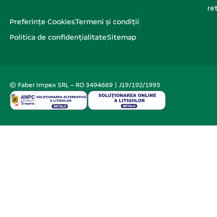
re
Preferințe Cookies
Termeni și condiții
Politica de confidențialitate
Sitemap
© Faber Impex SRL – RO 3494669 | J19/192/1993