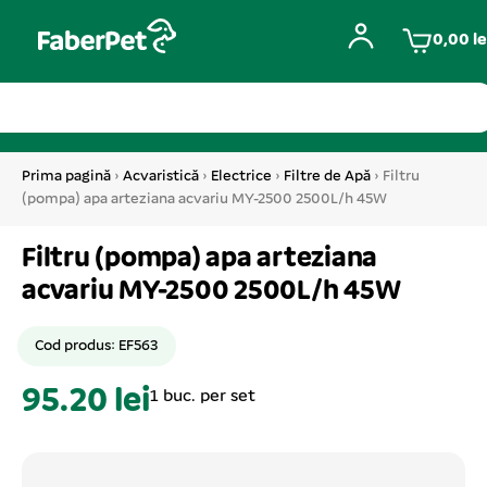
0,00
le
Prima pagină
›
Acvaristică
›
Electrice
›
Filtre de Apă
› Filtru
(pompa) apa arteziana acvariu MY-2500 2500L/h 45W
Filtru (pompa) apa arteziana
acvariu MY-2500 2500L/h 45W
Cod produs: EF563
95.20 lei
1 buc. per set