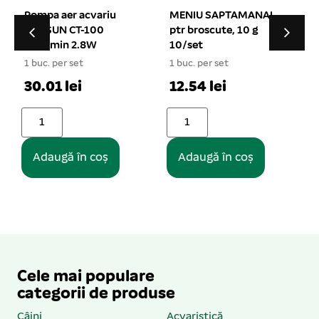
MENIU SAPTAMANAL
Piatra aer acvariu
ptr broscute, 10 g
cilindric 5*5 cm
10/set
1 buc. per set
1
1 buc. per set
7.5 lei
12.54 lei
Adaugă în coș
Adaugă în coș
Cele mai populare
categorii de produse
Câini
Acvaristică