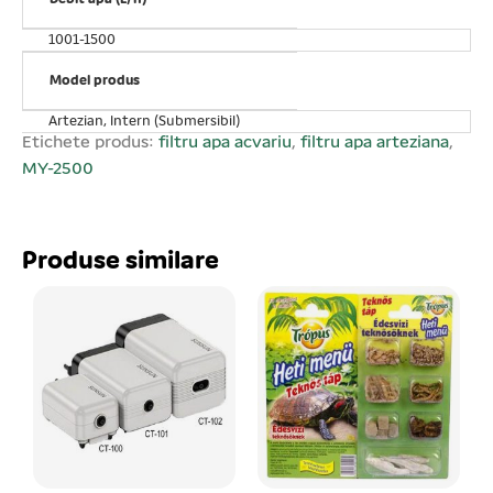
Putere consumată: 45 W. Debit maxim: 1500 L/H. Total
submersibil. AC 220 V. Atenție! este interzis punerea în
1001-1500
funcțiune în afara apei, pericol de gripare! La alegerea
pompei de apă țineți cont că debitul maxim de apă
Model produs
scade direct proporțional cu înălțimea coloanei de apă.
Artezian, Intern (Submersibil)
În funcție de înălțimea coloanei de apă ridicate debitul
Etichete produs:
filtru apa acvariu
,
filtru apa arteziana
,
de apă variază.
MY-2500
Produse similare