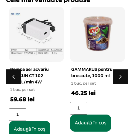
Cele mai vândute produse
GAMMARUS pentru
CALCIU pentru broaste
broscute, 1000 ml
testoase 30 g
1 buc. per set
1 buc. per set
1
46.25 lei
12.01 lei
Adaugă în coș
Adaugă în coș