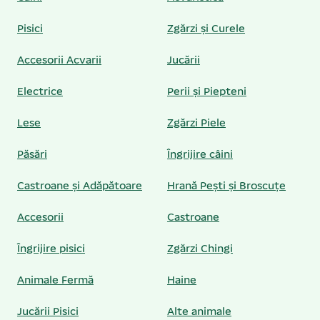
Pisici
Zgărzi și Curele
Accesorii Acvarii
Jucării
Electrice
Perii și Piepteni
Lese
Zgărzi Piele
Păsări
Îngrijire câini
Castroane și Adăpătoare
Hrană Pești și Broscuțe
Accesorii
Castroane
Îngrijire pisici
Zgărzi Chingi
Animale Fermă
Haine
Jucării Pisici
Alte animale