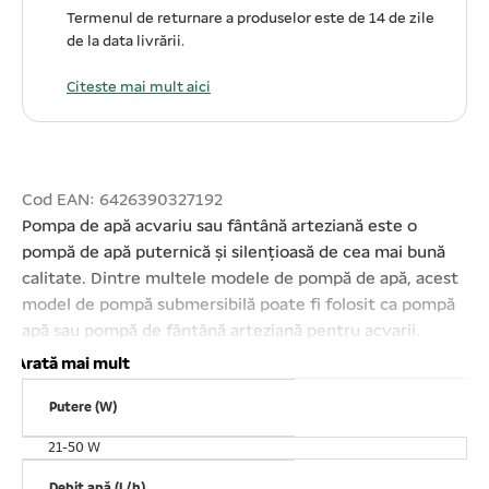
Termenul de returnare a produselor este de 14 de zile
de la data livrării.
Citeste mai mult aici
Cod EAN: 6426390327192
Pompa de apă acvariu sau fântână arteziană este o
pompă de apă puternică și silențioasă de cea mai bună
calitate. Dintre multele modele de pompă de apă, acest
model de pompă submersibilă poate fi folosit ca pompă
apă sau pompă de fântână arteziană pentru acvarii.
Înălțimea coloanei maxime de apă ridicată: 2. 5 metri.
Arată mai mult
Pentru acvarii de apă dulce și sărată. Motor electric
Putere (W)
submersibil cu performanțe excelente în lucrul cu apă.
Prinderea pe acvariu se realizează cu ajutorul ventuzelor.
21-50 W
Buton de reglare debit. Ușor de utilizat și curățat.
Debit apă (L/h)