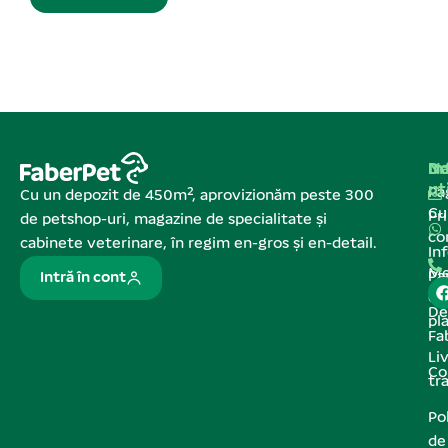
Na
In
De
ut
Pa
Cu un depozit de 450m², aprovizionăm peste 300
C
Pr
de petshop-uri, magazine de specialitate și
co
cabinete veterinare, în regim en-gros și en-detail.
In
Me
Pa
Intră în cont
de
De
pl
Fa
Liv
Co
tr
Pol
de