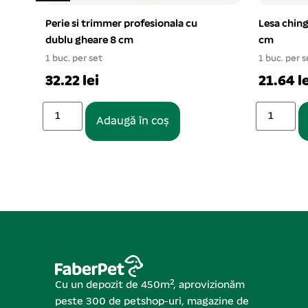
Lesa chinga quality cu ham 1*110
Zgarda din
cm
1,2x36cm
1 buc. per set
1 buc. per s
21.64 lei
11.41 le
Adaugă în coș
Cu un depozit de 450m², aprovizionăm
peste 300 de petshop-uri, magazine de