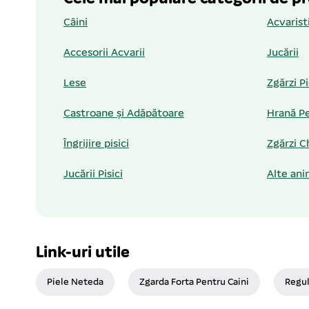
Câini
Acvarist
Accesorii Acvarii
Jucării
Lese
Zgărzi P
Castroane și Adăpătoare
Hrană Pe
Îngrijire pisici
Zgărzi C
Jucării Pisici
Alte ani
Link-uri utile
Piele Neteda
Zgarda Forta Pentru Caini
Regul