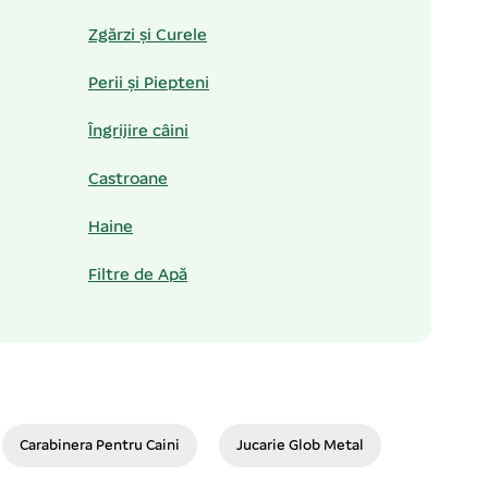
Zgărzi și Curele
Perii și Piepteni
Îngrijire câini
Castroane
Haine
Filtre de Apă
Carabinera Pentru Caini
Jucarie Glob Metal