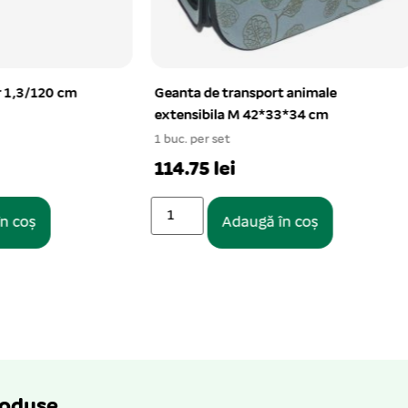
 transport animale
Castron melamina patrat simp
la M 42*33*34 cm
l
et
1 buc. per set
ei
20.79 lei
Adaugă în coș
Adaugă în coș
roduse