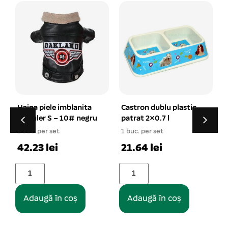
Castron dublu plastic
Zgarda din piele FABER
patrat 2×0.7 l
2×38 cm
1 buc. per set
1 buc. per set
1
21.64 lei
14.64 lei
Adaugă în coș
Adaugă în coș