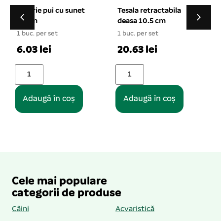
Tesala retractabila
Lesa cordelina nylon 8
deasa 10.5 cm
mm/120 cm
1 buc. per set
1 buc. per set
1
20.63 lei
17.76 lei
Adaugă în coș
Adaugă în coș
Cele mai populare
categorii de produse
Câini
Acvaristică