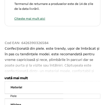
Termenul de returnare a produselor este de 14 de zile
de la data livrării.
Citeste mai mult aici
Cod EAN: 6426390326584
Confecționată din piele. este trendy, ușor de îmbrăcat și
în pas cu tendințele modei. este recomandată pentru
vreme capricioasă și rece, plimbările în parcuri dar se
poate purta și la vizite sau întâlniri. Căptușeala este
confecționată dintr- un material moale, confortabil și
călduros. Ușor de îmbrăcat și dezbrăcat cu ajutorul
Arată mai mult
capselor. Design- ul oferă o senzație de confort sporit. A
Material
nu se folosi înălbitori;Mărime: XXLLungime spate: 18# –
45 cm
Piele
Mărime