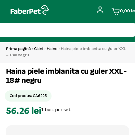
0,00
le
Prima pagină
›
Câini
›
Haine
› Haina piele imblanita cu guler XXL
– 18# negru
Haina piele imblanita cu guler XXL -
18# negru
Cod produs: CA6225
56.26 lei
1 buc. per set