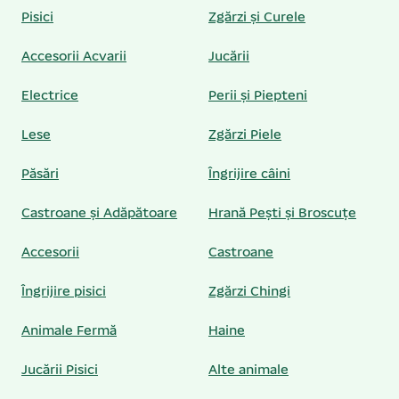
Pisici
Zgărzi și Curele
Accesorii Acvarii
Jucării
Electrice
Perii și Piepteni
Lese
Zgărzi Piele
Păsări
Îngrijire câini
Castroane și Adăpătoare
Hrană Pești și Broscuțe
Accesorii
Castroane
Îngrijire pisici
Zgărzi Chingi
Animale Fermă
Haine
Jucării Pisici
Alte animale