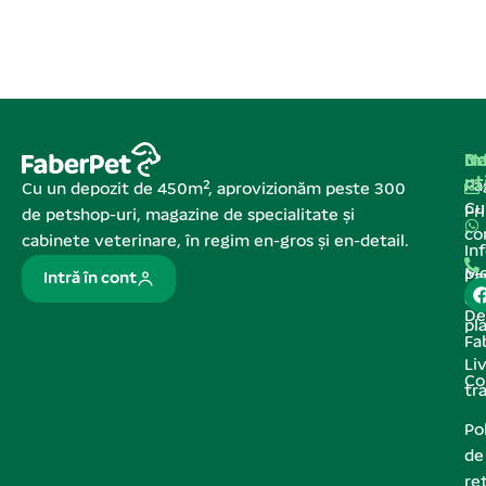
Na
In
De
ut
Pa
Cu un depozit de 450m², aprovizionăm peste 300
C
Pr
de petshop-uri, magazine de specialitate și
co
cabinete veterinare, în regim en-gros și en-detail.
In
Me
Pa
Intră în cont
de
De
pl
Fa
Liv
Co
tr
Pol
de
re