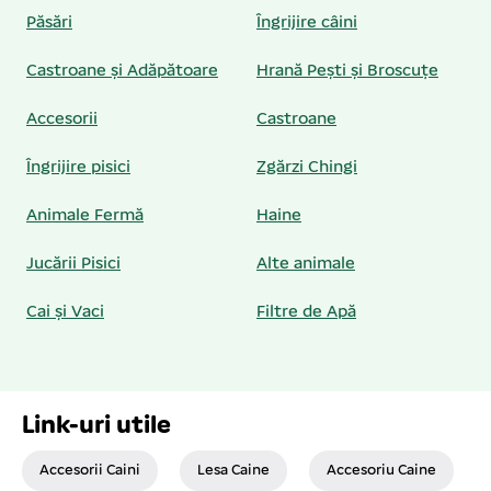
Păsări
Îngrijire câini
Castroane și Adăpătoare
Hrană Pești și Broscuțe
Accesorii
Castroane
Îngrijire pisici
Zgărzi Chingi
Animale Fermă
Haine
Jucării Pisici
Alte animale
Cai și Vaci
Filtre de Apă
Link-uri utile
Accesorii Caini
Lesa Caine
Accesoriu Caine