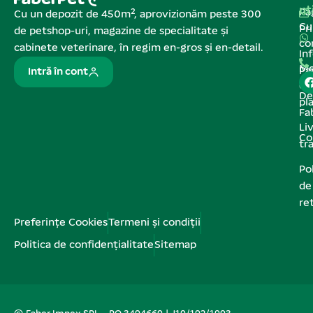
ut
Pa
Cu un depozit de 450m², aprovizionăm peste 300
C
Pr
de petshop-uri, magazine de specialitate și
co
cabinete veterinare, în regim en-gros și en-detail.
In
Me
Pa
Intră în cont
de
De
pl
Fa
Liv
Co
tr
Pol
de
re
Preferințe Cookies
Termeni și condiții
Politica de confidențialitate
Sitemap