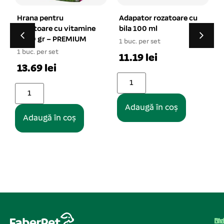
Adapator rozatoare cu
Roata de alergare
e
bila 100 ml
pentru rozatoare 15
cm
1 buc. per set
1 buc. per set
11.19 lei
26.92 lei
Adaugă în coș
Adaugă în coș
Na
In
De