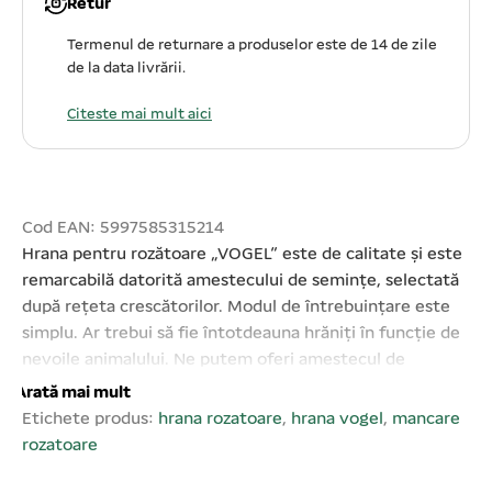
Retur
Termenul de returnare a produselor este de 14 de zile
de la data livrării.
Citeste mai mult aici
Cod EAN: 5997585315214
Hrana pentru rozătoare „VOGEL” este de calitate și este
remarcabilă datorită amestecului de semințe, selectată
după rețeta crescătorilor. Modul de întrebuințare este
simplu. Ar trebui să fie întotdeauna hrăniți în funcție de
nevoile animalului. Ne putem oferi amestecul de
semințe ca fel principal. Alimentarea poate fi
Arată mai mult
suplimentată cu foi de salată, varză, legume sau fructe.
Etichete produs:
hrana rozatoare
,
hrana vogel
,
mancare
În caz de necesitate oferiți apă proaspătă. A se păstra la
rozatoare
loc uscat și răcoros. Compoziția furajului: furaje pentru