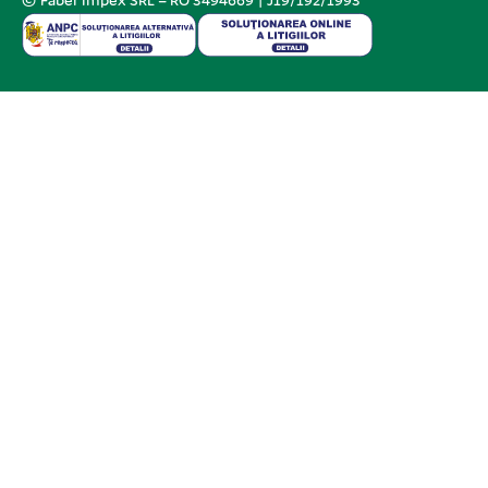
© Faber Impex SRL – RO 3494669 | J19/192/1993