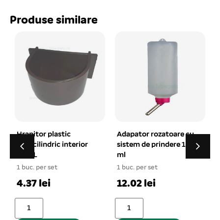
iepuri, fulgi de porumb și grâu, cereale extrudate, orz,
fructe uscate – mere, banană, stafide, mazăre, semințe
Produse similare
de in. , etc. Cantitatea netă: 1000 gr.
Adapator rozatoare cu
Hrana pentru Cobai,
sistem de prindere 125
Porcusori 1000 gr
ml
1 buc. per set
1 buc. per set
12.08 lei
12.02 lei