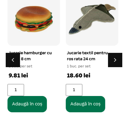
Jucarie textil pentru
Lesa chinga cu zgarda
ros rata 24 cm
1,5*116 cm
1 buc. per set
1 buc. per set
1
18.60 lei
24.55 lei
Adaugă în coș
Adaugă în coș