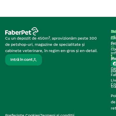
Na
In
De
ut
Pa
Cu un depozit de 450m², aprovizionăm peste 300
C
Pr
de petshop-uri, magazine de specialitate și
co
cabinete veterinare, în regim en-gros și en-detail.
In
Me
Pa
Intră în cont
de
De
pl
Fa
Liv
Co
tr
Pol
de
re
Preferințe Cookies
Termeni și condiții