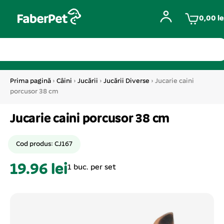
0,00
le
Prima pagină
›
Câini
›
Jucării
›
Jucării Diverse
› Jucarie caini
porcusor 38 cm
Jucarie caini porcusor 38 cm
Cod produs: CJ167
19.96 lei
1 buc. per set