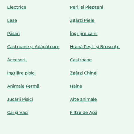
Electrice
Perii și Piepteni
Lese
Zgărzi Piele
Păsări
Îngrijire câini
Castroane și Adăpătoare
Hrană Pești și Broscuțe
Accesorii
Castroane
Îngrijire pisici
Zgărzi Chingi
Animale Fermă
Haine
Jucării Pisici
Alte animale
Cai și Vaci
Filtre de Apă