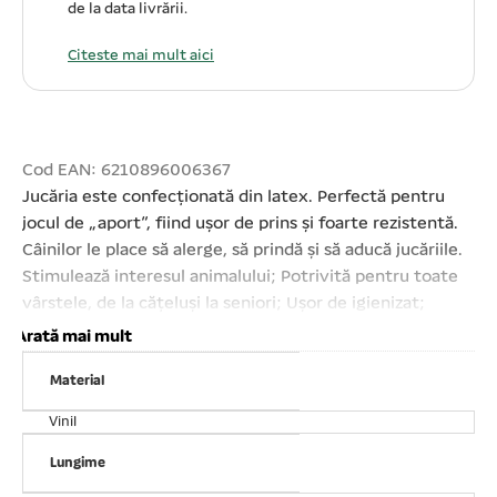
de la data livrării.
Citeste mai mult aici
Cod EAN: 6210896006367
Jucăria este confecționată din latex. Perfectă pentru
jocul de „aport”, fiind ușor de prins și foarte rezistentă.
Câinilor le place să alerge, să prindă și să aducă jucăriile.
Stimulează interesul animalului; Potrivită pentru toate
vârstele, de la cățeluși la seniori; Ușor de igienizat;
Lungime: 38 cm. Atenție! Ca în cazul oricărui alt produs,
Arată mai mult
este important să vă supravegheați animalul de
Material
companie în timpul jocului. Verificați produsul în mod
regulat și înlocuiți- l în cazul în care este deteriorat sau îi
Vinil
lipsesc piese pentru a evita o eventuală rănire a
animalului de companie.
Lungime