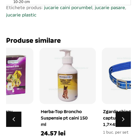
10-20 cm
Etichete produs:
jucarie caini porumbel
,
jucarie pasare
,
jucarie plastic
Produse similare
Herba-Top Broncho
Zgarda chinga
Suspensie pt caini 150
captusita quality
ml
1,7×45 cm
24.57 lei
1 buc. per set
1