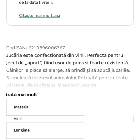
de la data livrării.
Citeste mai mult aici
Cod EAN: 6210896006367
Jucăria este confecționată din vinil. Perfectă pentru
jocul de „aport”, fiind ușor de prins și foarte rezistentă.
Câinilor le place să alerge, să prindă și să aducă jucăriile.
Stimulează interesul animalului;Potrivită pentru toate
vârstele, de la cățeluși la seniori;Ușor de
igienizat;Lungime: 17 cm. Atenție! Ca în cazul oricărui alt
Arată mai mult
produs, este important să vă supravegheați animalul de
Material
companie în timpul jocului. Verificați produsul în mod
regulat și înlocuiți- l în cazul în care este deteriorat sau îi
Vinil
lipsesc piese pentru a evita o eventuală rănire a
animalului de companie.
Lungime