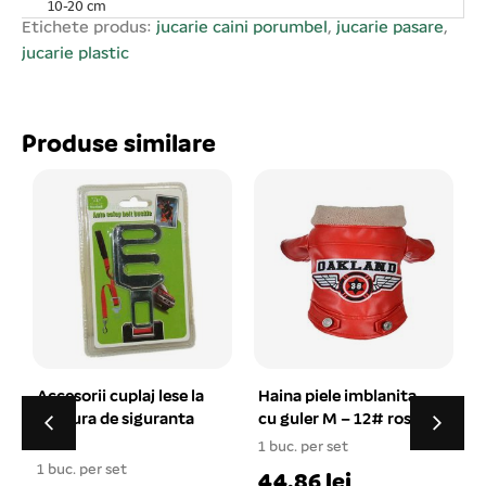
10-20 cm
Etichete produs:
jucarie caini porumbel
,
jucarie pasare
,
jucarie plastic
Produse similare
Haina piele imblanita
Jucarie inel cauciuc de
cu guler M – 12# rosu
diferită forma 3 in 1
1 buc. per set
1 buc. per set
1
44.86 lei
12.68 lei