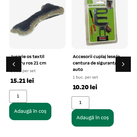
Accesorii cuplaj lese la
Guler de protectie
centura de siguranta
pentru caini si pisici
auto
16.5 cm Size#5
1 buc. per set
1 buc. per set
10.20 lei
26.19 lei
Adaugă în coș
Adaugă în coș