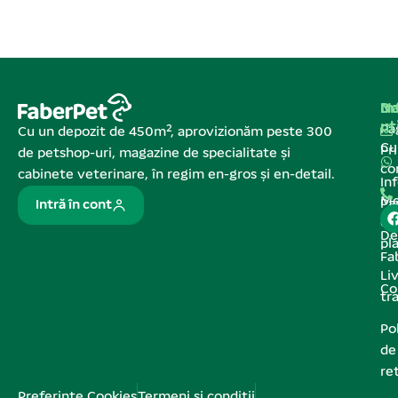
Na
In
De
ut
Pa
Cu un depozit de 450m², aprovizionăm peste 300
C
Pr
de petshop-uri, magazine de specialitate și
co
cabinete veterinare, în regim en-gros și en-detail.
In
Me
Pa
Intră în cont
de
De
pl
Fa
Liv
Co
tr
Pol
de
re
Preferințe Cookies
Termeni și condiții