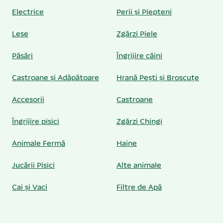
Electrice
Perii și Piepteni
Lese
Zgărzi Piele
Păsări
Îngrijire câini
Castroane și Adăpătoare
Hrană Pești și Broscuțe
Accesorii
Castroane
Îngrijire pisici
Zgărzi Chingi
Animale Fermă
Haine
Jucării Pisici
Alte animale
Cai și Vaci
Filtre de Apă