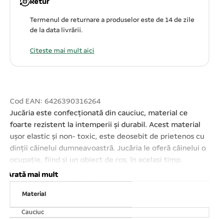
Retur
Termenul de returnare a produselor este de 14 de zile
de la data livrării.
Citeste mai mult aici
Cod EAN: 6426390316264
Jucăria este confecționată din cauciuc, material ce
foarte rezistent la intemperii şi durabil. Acest material
ușor elastic şi non- toxic, este deosebit de prietenos cu
dinții câinelui dumneavoastră. Jucăria le oferă câinelui o
ocupație, fiind și un obiect de ros, în același timp.
Datorită sunetului, este ușor antrenat la joacă. este
Arată mai mult
perfectă pentru jocul de „aport”, fiind ușor de prins.
Material
Potrivită pentru toate vârstele, de la cățeluși la seniori.
Ușor de igienizat. Diametru: 7 cm. Se vinde ambalat câte
Cauciuc