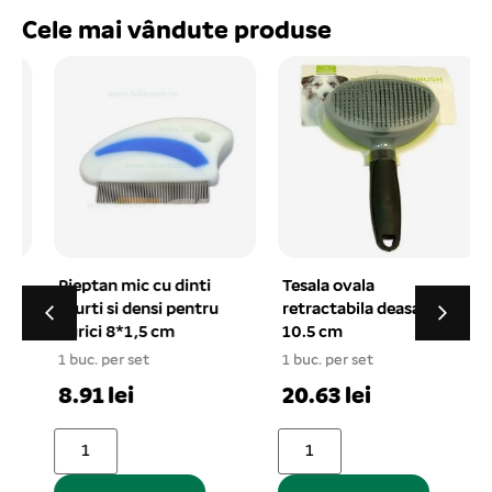
Cele mai vândute produse
Pieptan mic cu dinti
Tesala ovala
scurti si densi pentru
retractabila deasa
purici 8*1,5 cm
10.5 cm
1 buc. per set
1 buc. per set
1
8.91 lei
20.63 lei