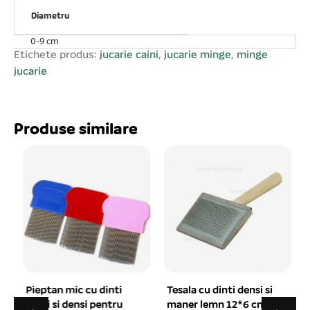
6 buc/set! Prețul afișat este per buc! Atenție! Ca în cazul
oricărui alt produs, este important să vă supravegheați
Diametru
animalul de companie în timpul jocului. Verificați
0-9 cm
produsul în mod regulat și înlocuiți- l în cazul în care este
Etichete produs:
jucarie caini
,
jucarie minge
,
minge
deteriorat sau îi lipsesc piese pentru a evita o eventuală
jucarie
rănire a animalului de companie.
Produse similare
Pieptan mic cu dinti
Tesala cu dinti densi si
lungi si densi pentru
maner lemn 12*6 cm