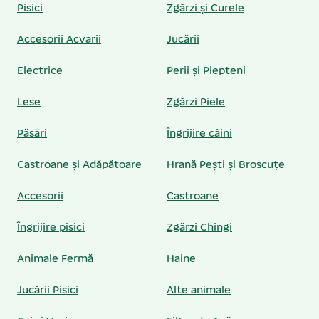
Pisici
Zgărzi și Curele
Accesorii Acvarii
Jucării
Electrice
Perii și Piepteni
Lese
Zgărzi Piele
Păsări
Îngrijire câini
Castroane și Adăpătoare
Hrană Pești și Broscuțe
Accesorii
Castroane
Îngrijire pisici
Zgărzi Chingi
Animale Fermă
Haine
Jucării Pisici
Alte animale