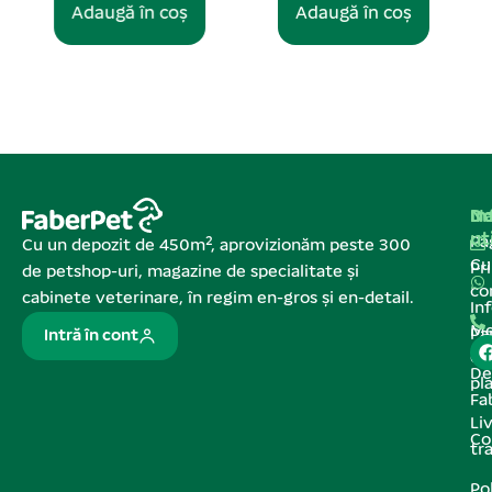
Adaugă în coș
Adaugă în coș
Na
In
De
ut
Pa
Cu un depozit de 450m², aprovizionăm peste 300
C
Pr
de petshop-uri, magazine de specialitate și
co
cabinete veterinare, în regim en-gros și en-detail.
In
Me
Pa
Intră în cont
de
De
pl
Fa
Liv
Co
tr
Pol