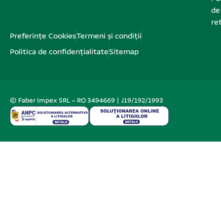
de
re
Preferințe Cookies
Termeni și condiții
Politica de confidențialitate
Sitemap
© Faber Impex SRL – RO 3494669 | J19/192/1993