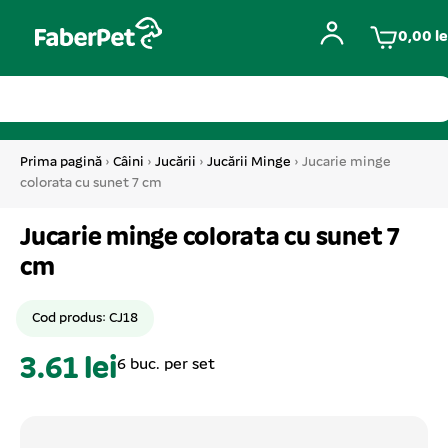
0,00
le
Prima pagină
›
Câini
›
Jucării
›
Jucării Minge
› Jucarie minge
colorata cu sunet 7 cm
Jucarie minge colorata cu sunet 7
cm
Cod produs: CJ18
3.61 lei
6 buc. per set