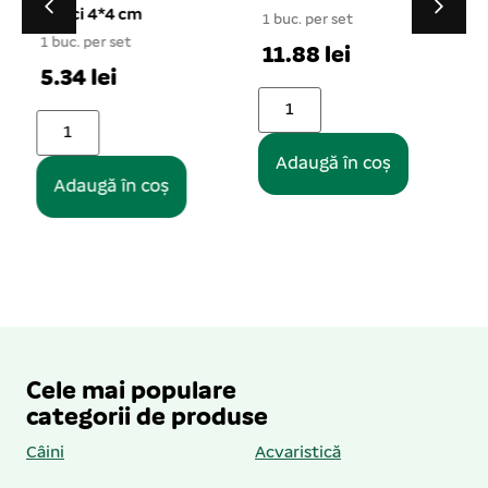
purici 4*4 cm
1 buc. per set
1
1 buc. per set
11.88 lei
5.34 lei
Adaugă în coș
Adaugă în coș
Cele mai populare
categorii de produse
Câini
Acvaristică