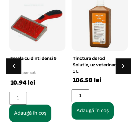
Tinctura de Iod
Botnita plastic
Solutie, uz veterinar –
Nunbell nr. 4 – Pit Bull
1 L
1 buc. per set
106.58 lei
1
50.66 lei
Adaugă în coș
Adaugă în coș