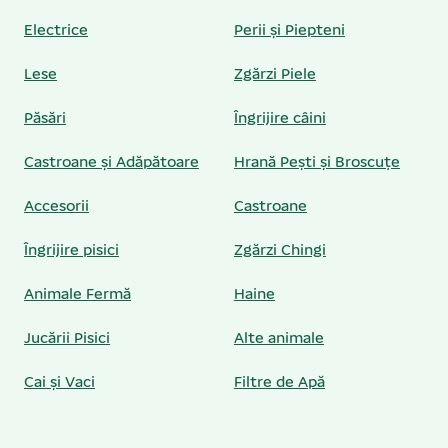
Electrice
Perii și Piepteni
Lese
Zgărzi Piele
Păsări
Îngrijire câini
Castroane și Adăpătoare
Hrană Pești și Broscuțe
Accesorii
Castroane
Îngrijire pisici
Zgărzi Chingi
Animale Fermă
Haine
Jucării Pisici
Alte animale
Cai și Vaci
Filtre de Apă