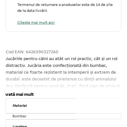
Termenul de returnare a produselor este de 14 de zile
de la data livrării.
Citeste mai mult aici
Cod EAN: 6426390327260
Jucăriile pentru câini au atât un rol practic, cât și un rol
distractiv. Jucăria este confecționată din bumbac,
material ce foarte rezistent la intemperii și extrem de
durabil. este deosebit de prietenos cu dinții animalului
dvs. Perfectă pentru jocul de „tras”, fiind ușor de prins și
foarte rezistentă. Stimulează interesul
Arată mai mult
animalului;Potrivită pentru cățeluși;Ușor de igienizat.
Material
Lungime: 2*28 cm.
Bumbac
Lungime