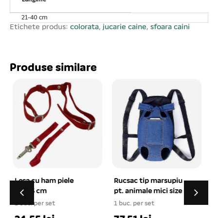
21-40 cm
Etichete produs:
colorata
,
jucarie caine
,
sfoara caini
Produse similare
Rucsac tip marsupiu
Jucarie caini disc
pt. animale mici size L
cauciuc Frisbee 20 cm
1 buc. per set
1 buc. per set
4