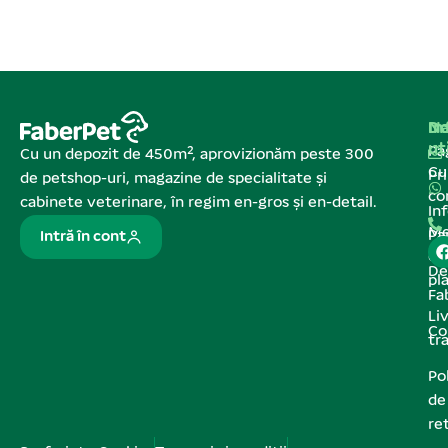
Na
In
De
ut
Pa
Cu un depozit de 450m², aprovizionăm peste 300
C
Pr
de petshop-uri, magazine de specialitate și
co
cabinete veterinare, în regim en-gros și en-detail.
In
Me
Pa
Intră în cont
de
De
pl
Fa
Liv
Co
tr
Pol
de
re