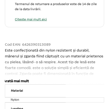
Termenul de returnare a produselor este de 14 de zile
de la data livrării.
Citeste mai mult aici
Cod EAN: 6426390313089
Este confecționată din nylon rezistent și durabil,
mânerul și zgarda fiind căptușit cu un material prietenos
cu pielea, lăsând- o să respire. Acest tip de lesă este
foarte comodă. este o soluție simplă și eficientă de
control. Zgarda poate fi dimensionată în funcție de
dimensiunea gâtului câinelui. Prevăzută cu carabinieră
Arată mai mult
cu vârtej. Design- ul ergonomic oferă o senzație de
Material
confort sporit. Dimensiuni lesă: lățime 2 cm și lungime
120 cm. Lungimea maximă desfășurată a zgărzii este de
Nylon
45 cm. este amestecat în set în diferite culori.
Lungime