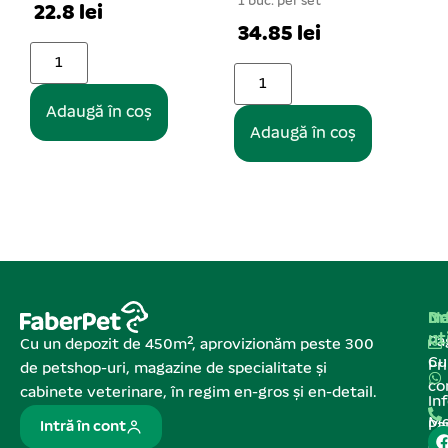
1 buc. per set
34.85 lei
Adaugă în coș
Adaugă în coș
Na
In
De
ut
Pa
Cu un depozit de 450m², aprovizionăm peste 300
C
Pr
de petshop-uri, magazine de specialitate și
co
cabinete veterinare, în regim en-gros și en-detail.
In
Me
Pa
Intră în cont
de