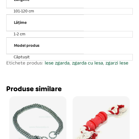
IMPORTANT: Acest produs este disponibil în diverse
culori, așadar nu putem garanta livrarea unei anumite
101-120 cm
culori. Se vinde ambalat câte 4 buc/set! Prețul afișat
este per buc!
Lățime
1-2 cm
Model produs
Căptușit
Etichete produs:
lese zgarda
,
zgarda cu lesa
,
zgarzi lese
Produse similare