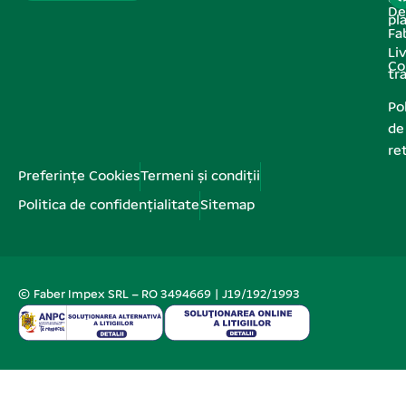
De
pl
Fa
Liv
Co
tr
Pol
de
re
Preferințe Cookies
Termeni și condiții
Politica de confidențialitate
Sitemap
© Faber Impex SRL – RO 3494669 | J19/192/1993