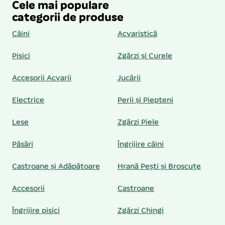
Cele mai populare
categorii de produse
Câini
Acvaristică
Pisici
Zgărzi și Curele
Accesorii Acvarii
Jucării
Electrice
Perii și Piepteni
Lese
Zgărzi Piele
Păsări
Îngrijire câini
Castroane și Adăpătoare
Hrană Pești și Broscuțe
Accesorii
Castroane
Îngrijire pisici
Zgărzi Chingi