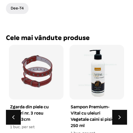
Dee-T4
Cele mai vândute produse
Sampon Premium-
Herba-Vital Sampon
Vital cu uleiuri
pt caini si pisici 500 ml
Vegetale caini si pisici
19.65 lei
250 ml