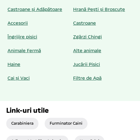
Castroane și Adăpătoare
Hrană Pești și Broscuțe
Accesorii
Castroane
Îngrijire pisici
Zgărzi Chingi
Animale Fermă
Alte animale
Haine
Jucării Pisici
Cai și Vaci
Filtre de Apă
Link-uri utile
Carabiniera
Furminator Caini