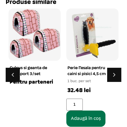
Produse similare
Perie-Tesala pentru
Zgarda din piele nr. 1
caini si pisici 4,5 cm
simplu negru
1,6x36cm
1 buc. per set
1 buc. per set
32.48 lei
9.59 lei
Adaugă în coș
Adaugă în coș