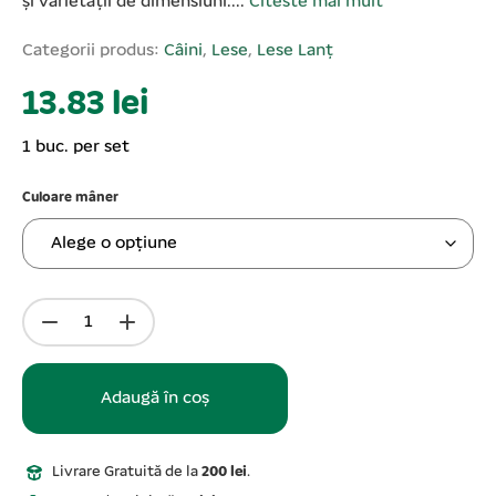
și varietății de dimensiuni....
Citeste mai mult
Categorii produs:
Câini
,
Lese
,
Lese Lanț
13.83 lei
1 buc. per set
Culoare mâner
Adaugă în coș
Livrare Gratuită de la
200 lei
.