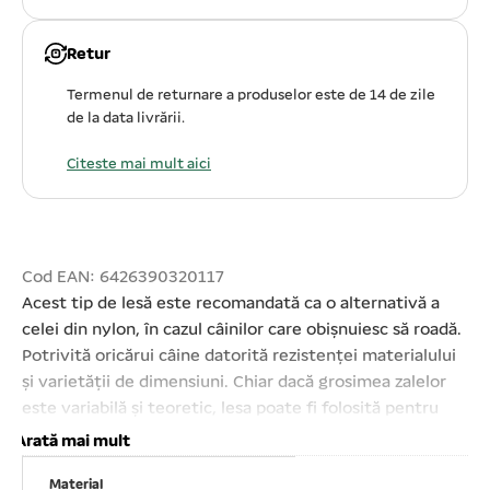
Retur
Termenul de returnare a produselor este de 14 de zile
de la data livrării.
Citeste mai mult aici
Cod EAN: 6426390320117
Acest tip de lesă este recomandată ca o alternativă a
celei din nylon, în cazul câinilor care obișnuiesc să roadă.
Potrivită oricărui câine datorită rezistenței materialului
și varietății de dimensiuni. Chiar dacă grosimea zalelor
este variabilă și teoretic, lesa poate fi folosită pentru
orice exemplar, indiferent de talia acestuia, încercați să
Arată mai mult
evitați folosirea ei pentru câini sub 10 kg. este o soluție
Material
simplă și eficientă de control. Permite menținerea în