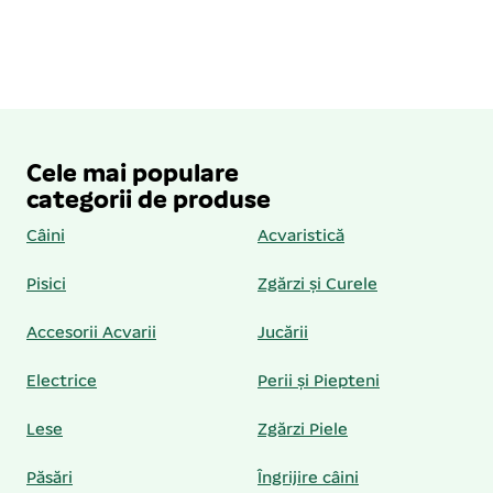
Cele mai populare
categorii de produse
Câini
Acvaristică
Pisici
Zgărzi și Curele
Accesorii Acvarii
Jucării
Electrice
Perii și Piepteni
Lese
Zgărzi Piele
Păsări
Îngrijire câini