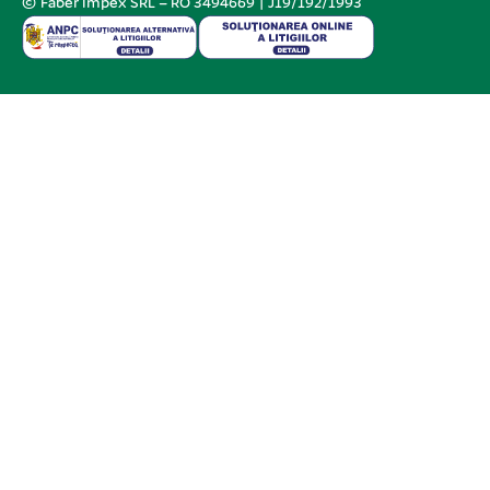
© Faber Impex SRL – RO 3494669 | J19/192/1993