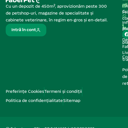
ut
Pa
Cu un depozit de 450m², aprovizionăm peste 300
C
Pr
de petshop-uri, magazine de specialitate și
co
cabinete veterinare, în regim en-gros și en-detail.
In
Me
Pa
Intră în cont
de
De
pl
Fa
Liv
Co
tr
Pol
de
re
Preferințe Cookies
Termeni și condiții
Politica de confidențialitate
Sitemap