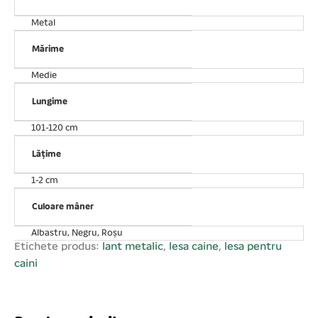
siguranță a puilor animale sau să sperie copiii și alte
Metal
persoane aflate în vecinătate. Nu se răsucește fiind
prevăzută cu carabinieră cu vârtej. Confort în timpul
Mărime
plimbării cu ajutorul mânerului din textil căptușit
Medie
rezistent. Cu mâner în diferite culori. 2 mm x 120 cm
Lungime
101-120 cm
Lățime
1-2 cm
Culoare mâner
Albastru, Negru, Roșu
Etichete produs:
lant metalic
,
lesa caine
,
lesa pentru
caini