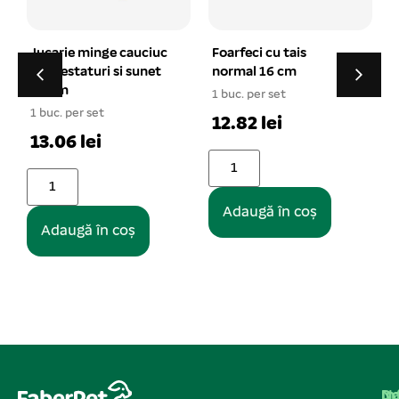
uc
Foarfeci cu tais
Zgarda din piele cu
t
normal 16 cm
pasla nr. 00 negru
1x29cm
1 buc. per set
5 buc. per set
12.82 lei
7.28 lei
Adaugă în coș
Adaugă în coș
Na
In
De