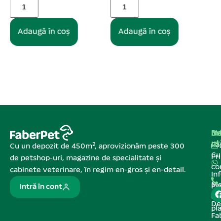
Adaugă în coș
Adaugă în coș
Na
In
De
ut
Pa
Cu un depozit de 450m², aprovizionăm peste 300
C
Pr
de petshop-uri, magazine de specialitate și
co
cabinete veterinare, în regim en-gros și en-detail.
In
Me
Pa
Intră în cont
de
De
pl
Fa