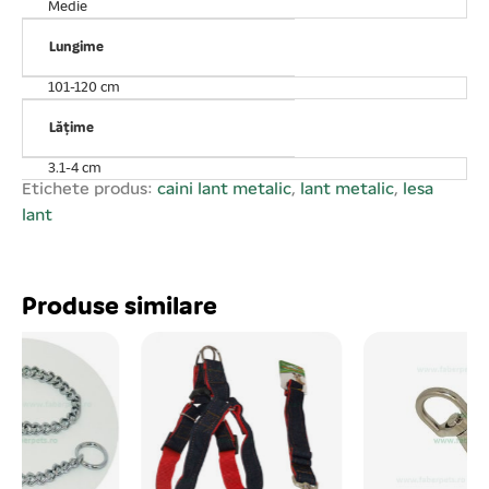
Medie
rezistent. Cu mâner în diferită culori. 4 mm x 120 cm
Lungime
101-120 cm
Lățime
3.1-4 cm
Etichete produs:
caini lant metalic
,
lant metalic
,
lesa
lant
Produse similare