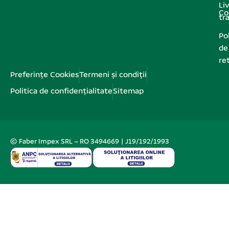
Liv
Co
tr
Pol
de
re
Preferințe Cookies
Termeni și condiții
Politica de confidențialitate
Sitemap
© Faber Impex SRL – RO 3494669 | J19/192/1993