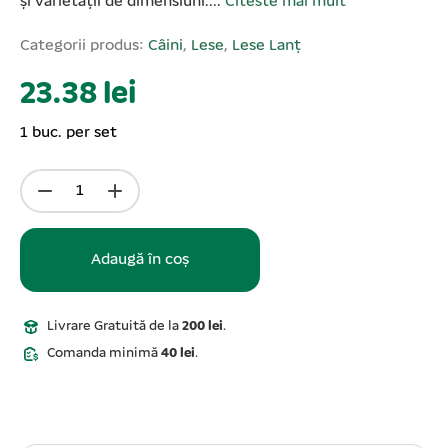
și varietății de dimensiuni....
Citeste mai mult
Categorii produs:
Câini
,
Lese
,
Lese Lanț
23.38 lei
1 buc. per set
Adaugă în coș
Livrare Gratuită de la
200 lei
.
Comanda minimă
40 lei
.