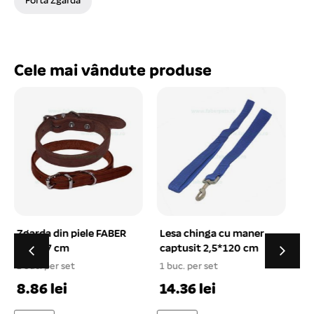
Forta Zgarda
Cele mai vândute produse
Lesa chinga cu maner
Calci-Bio-Vit Crestere
captusit 2,5*120 cm
+D3 cu macese si
catina pt. catei 800 g
1 buc. per set
46.88 lei
1
14.36 lei