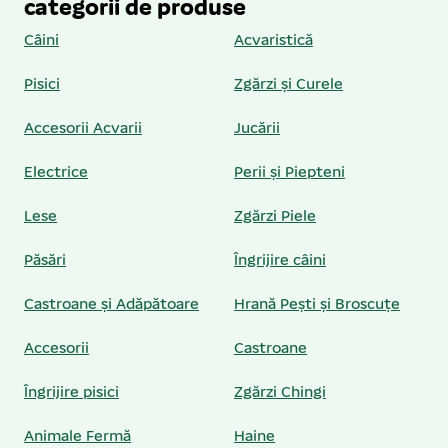
categorii de produse
Câini
Acvaristică
Pisici
Zgărzi și Curele
Accesorii Acvarii
Jucării
Electrice
Perii și Piepteni
Lese
Zgărzi Piele
Păsări
Îngrijire câini
Castroane și Adăpătoare
Hrană Pești și Broscuțe
Accesorii
Castroane
Îngrijire pisici
Zgărzi Chingi
Animale Fermă
Haine