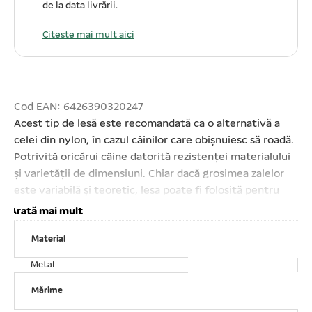
de la data livrării.
Citeste mai mult aici
Cod EAN: 6426390320247
Acest tip de lesă este recomandată ca o alternativă a
celei din nylon, în cazul câinilor care obișnuiesc să roadă.
Potrivită oricărui câine datorită rezistenței materialului
și varietății de dimensiuni. Chiar dacă grosimea zalelor
este variabilă și teoretic, lesa poate fi folosită pentru
orice exemplar, indiferent de talia acestuia, încercați să
Arată mai mult
evitați folosirea ei pentru câini sub 10 kg. este o soluție
Material
simplă și eficientă de control. Permite menținerea în
siguranță a puilor animale sau să sperie copiii și alte
Metal
persoane aflate în vecinătate. Nu se răsucește fiind
prevăzută cu carabinieră cu vârtej. Confort în timpul
Mărime
plimbării cu ajutorul mânerului din textil căptușit