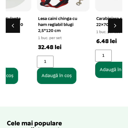
Lesa caini chinga cu
Carabiniera cleste
ham reglabil blugi
22×70 mm
2,5*120 cm
1 buc. per set
1
1 buc. per set
6.48 lei
32.48 lei
Adaugă în coș
Adaugă în coș
Cele mai populare