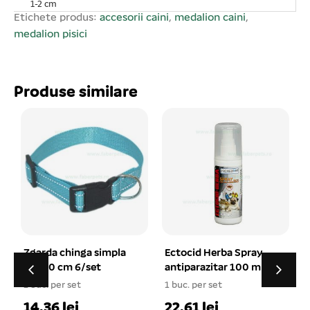
1-2 cm
Etichete produs:
accesorii caini
,
medalion caini
,
medalion pisici
Produse similare
Ectocid Herba Spray
Zgarda din piele
antiparazitar 100 ml
HEAVY negru 4×85 cm
1 buc. per set
1 buc. per set
1
22.61 lei
59.48 lei