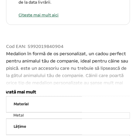
de la data livrării.
Citeste mai mult aici
Cod EAN: 5992019840904
Medalion în formă de os personalizat, un cadou perfect
pentru animalul tău de companie, ideal pentru câine sau
pisică. este un accesoriu care nu trebuie să lipsească de
la gâtul animalului tău de companie. Câinii care poartă
orice tip de medalion personalizate au șanse mult mai
mari să se întoarcă acasă. Se montează pe zgarda
Arată mai mult
câinelui. Confecționată din metal. Inel de prindere inclus.
Material
Design foarte plăcut. Mărimi: 3×2 cm.
Metal
Lățime