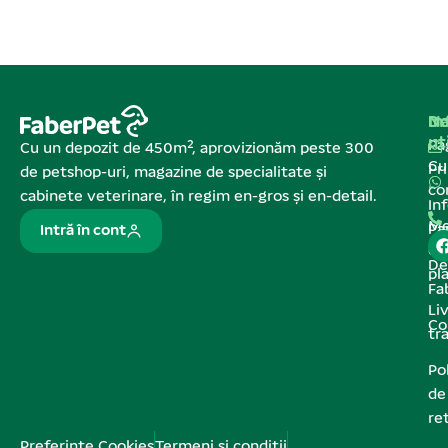
Na
In
De
ut
Pa
Cu un depozit de 450m², aprovizionăm peste 300
C
Pr
de petshop-uri, magazine de specialitate și
co
cabinete veterinare, în regim en-gros și en-detail.
In
Me
Pa
Intră în cont
de
De
pl
Fa
Liv
Co
tr
Pol
de
re
Preferințe Cookies
Termeni și condiții