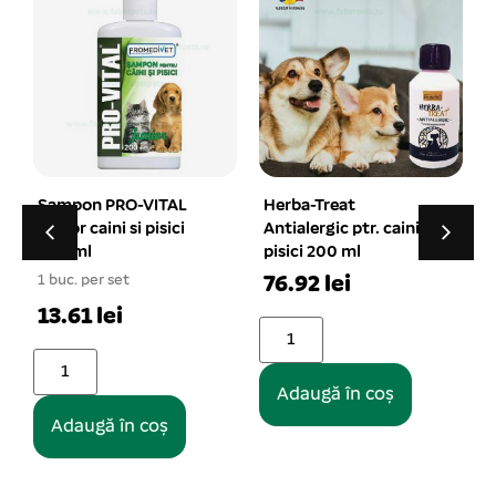
Herba-Treat
Haina bumbac kaki
Antialergic ptr. caini si
reiat captusita cu
pisici 200 ml
gluga XL – 16#
76.92 lei
1 buc. per set
1
52.33 lei
Adaugă în coș
Adaugă în coș