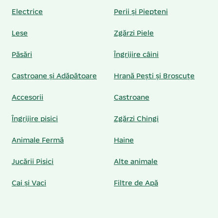
Electrice
Perii și Piepteni
Lese
Zgărzi Piele
Păsări
Îngrijire câini
Castroane și Adăpătoare
Hrană Pești și Broscuțe
Accesorii
Castroane
Îngrijire pisici
Zgărzi Chingi
Animale Fermă
Haine
Jucării Pisici
Alte animale
Cai și Vaci
Filtre de Apă