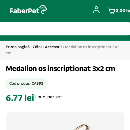
0,00
le
Prima pagină
›
Câini
›
Accesorii
› Medalion os inscriptionat 3×2
cm
Medalion os inscriptionat 3x2 cm
Cod produs: CA392
6.77 lei
1 buc. per set