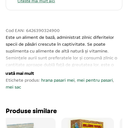
Citeste mai mult aici
Cod EAN: 6426390324900
Este un aliment de bază, administrat zilnic diferitelor
specii de păsări crescute în captivitate. Se poate
suplimenta cu alimente de altă natură și vitamine.
Semințele aurii sunt preferatele lor și consumă zilnic o
cantitate aproape dublă faţă de greutatea lor. este o
hrană naturală 100 %. În caz de necesitate oferiți apă
Arată mai mult
proaspătă. A se păstra la loc uscat și răcoros. Cantitatea
Etichete produs:
hrana pasari mei
,
mei pentru pasari
,
netă: 50 kg Valoare energetică: 214 kcal/kg Se vinde la
mei sac
sac – 25 kg/sac! Prețul afișat este per kg! Meiul
comandat la sac va fi livrat numai de către agentul
nostru!
Produse similare