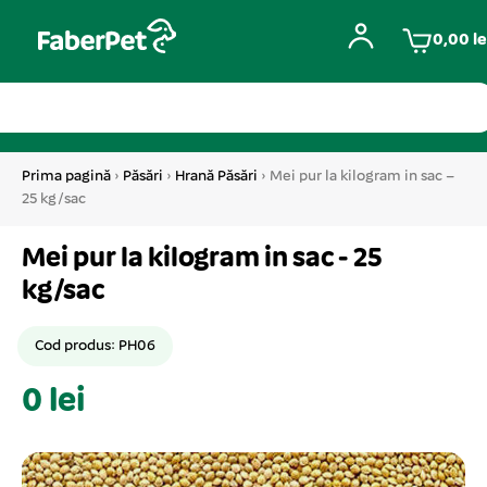
0,00
le
Prima pagină
›
Păsări
›
Hrană Păsări
› Mei pur la kilogram in sac –
25 kg/sac
Mei pur la kilogram in sac - 25
kg/sac
Cod produs: PH06
0 lei