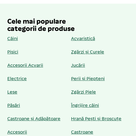
Cele mai populare
categorii de produse
Câini
Acvaristică
Pisici
Zgărzi și Curele
Accesorii Acvarii
Jucării
Electrice
Perii și Piepteni
Lese
Zgărzi Piele
Păsări
Îngrijire câini
Castroane și Adăpătoare
Hrană Pești și Broscuțe
Accesorii
Castroane