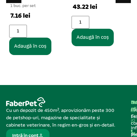
43.22 lei
43.22 lei
1
Adaugă în coș
Adaugă în coș
Na
In
De
ut
Pa
Cu un depozit de 450m², aprovizionăm peste 300
C
Pr
de petshop-uri, magazine de specialitate și
co
cabinete veterinare, în regim en-gros și en-detail.
In
Me
Pa
Intră în cont