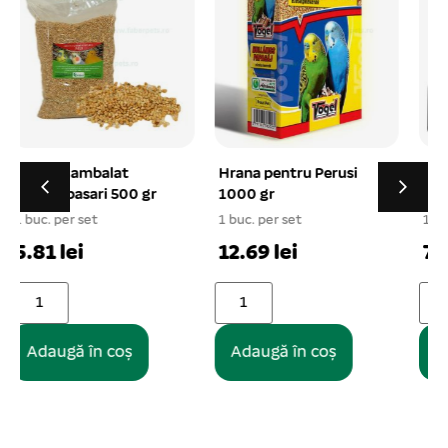
Hrana pentru Perusi
Hrana pentru Canari
1000 gr
500 gr
1 buc. per set
1 buc. per set
1
12.69 lei
7.16 lei
Adaugă în coș
Adaugă în coș