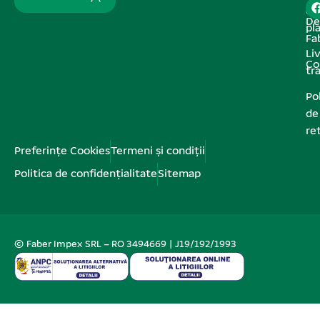
de
De
pl
Fa
Liv
Co
tr
Pol
de
re
Preferințe Cookies
Termeni și condiții
Politica de confidențialitate
Sitemap
© Faber Impex SRL – RO 3494669 | J19/192/1993