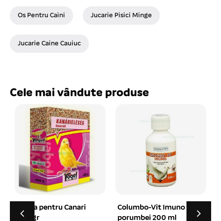
Os Pentru Caini
Jucarie Pisici Minge
Jucarie Caine Cauiuc
Cele mai vândute produse
Columbo-Vit Imuno pt
Columbo-Vit Antistres
porumbei 200 ml
pt porumbei 200 ml