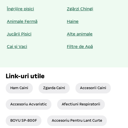
Îngrijire pisici
Zgărzi Chingi
Animale Fermă
Haine
Jucării Pisici
Alte animale
Cai și Vaci
Filtre de Apă
Link-uri utile
Ham Caini
Zgarda Caini
Accesorii Caini
Accesoriu Acvaristic
Afectiuni Respiratorii
BOYU SP-800F
Accesoriu Pentru Lant Curte