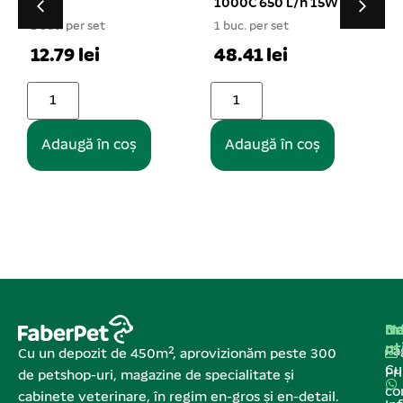
1000C 650 L/h 15W
BOYU SES-60
60L/min 35W
1 buc. per set
1 buc. per set
48.41 lei
396.01 lei
Stoc epuizat
Adaugă în coș
Na
In
De
ut
Pa
Cu un depozit de 450m², aprovizionăm peste 300
C
Pr
de petshop-uri, magazine de specialitate și
co
cabinete veterinare, în regim en-gros și en-detail.