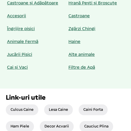
Castroane și Adăpătoare
Hrană Pești și Broscuțe
Accesorii
Castroane
Îngrijire pisici
Zgărzi Chingi
Animale Fermă
Haine
Jucării Pisici
Alte animale
Cai și Vaci
Filtre de Apă
Link-uri utile
Culcus Caine
Lesa Caine
Caini Forta
Ham Piele
Decor Acvarii
Cauciuc Plina