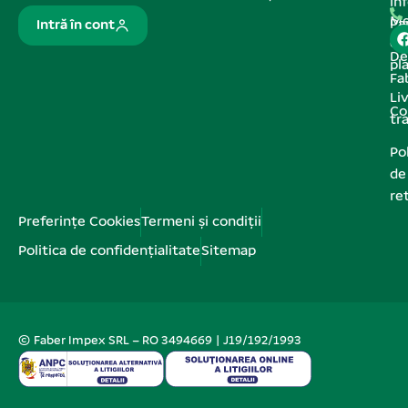
In
Me
Pa
Intră în cont
de
De
pl
Fa
Liv
Co
tr
Pol
de
re
Preferințe Cookies
Termeni și condiții
Politica de confidențialitate
Sitemap
© Faber Impex SRL – RO 3494669 | J19/192/1993