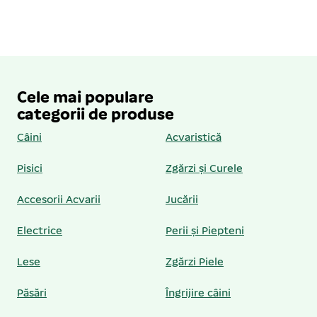
Cele mai populare
categorii de produse
Câini
Acvaristică
Pisici
Zgărzi și Curele
Accesorii Acvarii
Jucării
Electrice
Perii și Piepteni
Lese
Zgărzi Piele
Păsări
Îngrijire câini