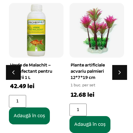
Set pungi cu inchidere
fermoar ziplock
120×170 mm
1 buc. per set
19.96 lei
Plante artificiale
Adaugă în coș
acvariu palmieri
12*7*19 cm
1 buc. per set
12.68 lei
Adaugă în coș