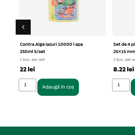
Contra Alge iazuri 10000 l apa
Set de 4 pi
250ml 5/set
25×15 m
1 buc. per set
1 buc. per s
22 lei
8.22 lei
Adaugă în coș