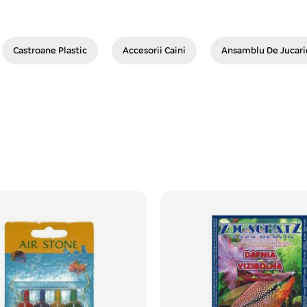
Castroane Plastic
Accesorii Caini
Ansamblu De Jucari