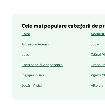
Cele mai populare categorii de p
Câini
Acvarist
Accesorii Acvarii
Jucării
Lese
Zgărzi P
Castroane și Adăpătoare
Hrană Pe
Îngrijire pisici
Zgărzi C
Jucării Pisici
Alte ani