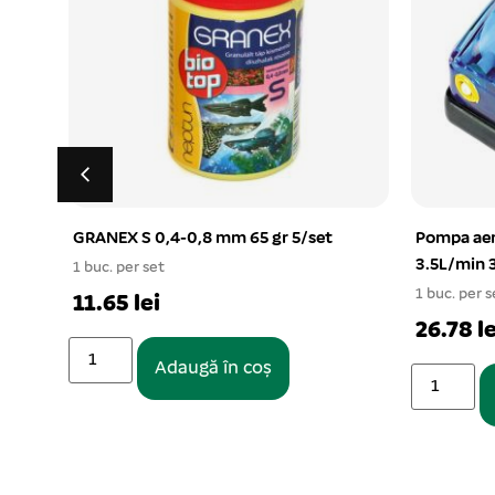
GRANEX S 0,4-0,8 mm 65 gr 5/set
Pompa aer
3.5L/min
1 buc. per set
1 buc. per s
11.65 lei
26.78 le
Adaugă în coș