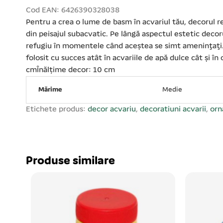
Cod EAN: 6426390328038
Pentru a crea o lume de basm în acvariul tău, decorul r
din peisajul subacvatic. Pe lângă aspectul estetic decoru
refugiu în momentele când aceştea se simt ameninţaţi. De
folosit cu succes atât în acvariile de apă dulce cât şi 
cmÎnălțime decor: 10 cm
Mărime
Medie
Etichete produs:
decor acvariu
,
decoratiuni acvarii
,
orn
Produse similare