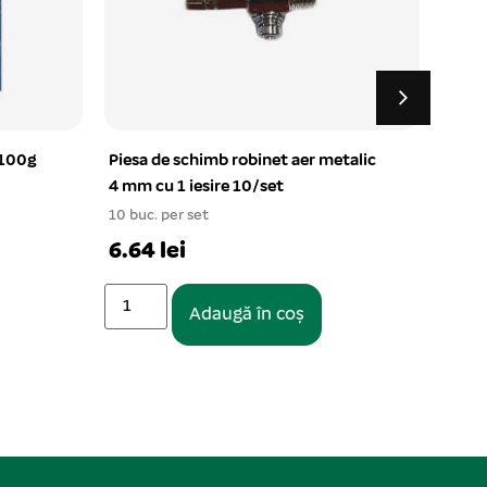
 100g
Piesa de schimb robinet aer metalic
Hrana
4 mm cu 1 iesire 10/set
10 L 
10 buc. per set
1 buc.
6.64 lei
38.3
Adaugă în coș