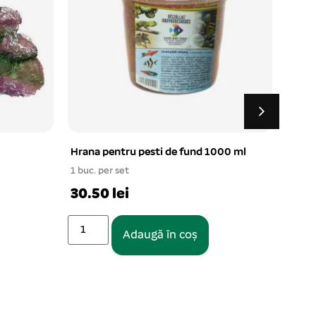
Hrana pentru pesti de fund 1000 ml
Hrana
10 L 
1 buc. per set
1 buc.
30.50 lei
38.3
Adaugă în coș