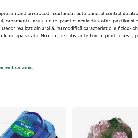
eprezentând un crocodil scufundat este punctul central de atrac
l, ornamentul are şi un rol practic: acela de a oferi peştilor şi
cor realizat din argilă, nu modifică caracteristicile fizico- chi
în cele de apă sărată. Nu conţine substanţe toxice pentru peşti, 
ament ceramic