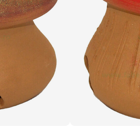
21.32 lei
Adaugă în coș
Livrare Gratuită de la
200 lei
.
Comanda minimă
40 lei
.