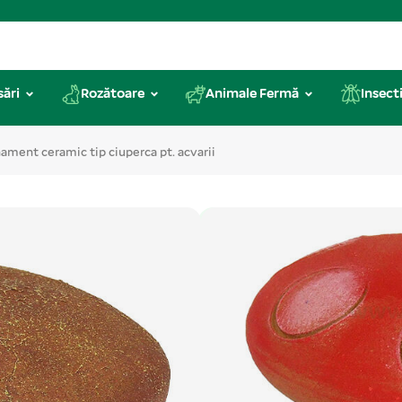
sări
Rozătoare
Animale Fermă
Insecti
ament ceramic tip ciuperca pt. acvarii
Cod produs: ATO510
Ornament cerami
Pentru a crea o lume de basm î
scufundat este punctul central d
elemente din peisajul subacvati
Categorii produs:
Accesorii Acv