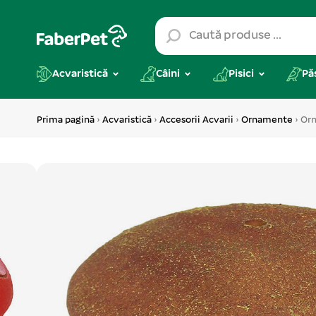
Acvaristică
Câini
Pisici
Pă
Prima pagină
›
Acvaristică
›
Accesorii Acvarii
›
Ornamente
› Orn