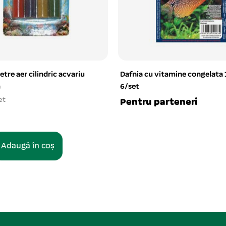
etre aer cilindric acvariu
Dafnia cu vitamine congelata
m
6/set
et
Pentru parteneri
Adaugă în coș