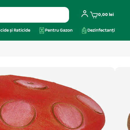
0,00
lei
cide și Raticide
Pentru Gazon
Dezinfectanți
c tip ciuperca pt. acvarii
n acvariul tău, decorul reprezentând un crocodil
e atracţie, în jurul căruia gravitează toate celelalte
c....
Citeste mai mult
arii
,
Acvaristică
,
Ornamente