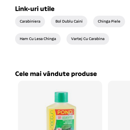
Link-uri utile
Carabiniera
Bol Dublu Caini
Chinga Piele
Ham Cu Lesa Chinga
Vartej Cu Carabina
Cele mai vândute produse