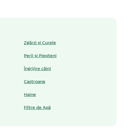
Zgărzi și Curele
Perii și Piepteni
Îngrijire câini
Castroane
Haine
Filtre de Apă