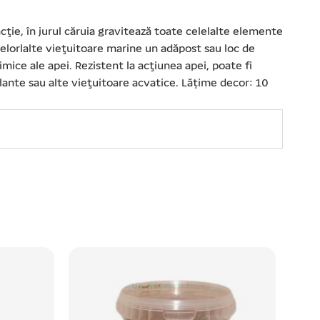
ţie, în jurul căruia gravitează toate celelalte elemente
 celorlalte vieţuitoare marine un adăpost sau loc de
mice ale apei. Rezistent la acţiunea apei, poate fi
plante sau alte vieţuitoare acvatice. Lățime decor: 10