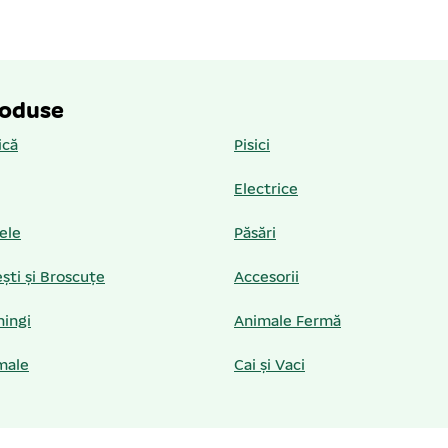
roduse
ică
Pisici
Electrice
iele
Păsări
ști și Broscuțe
Accesorii
hingi
Animale Fermă
male
Cai și Vaci