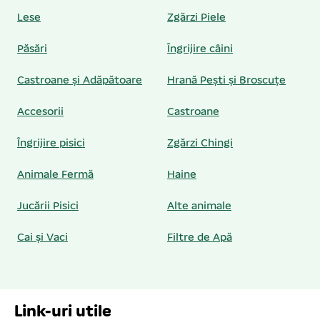
Lese
Zgărzi Piele
Păsări
Îngrijire câini
Castroane și Adăpătoare
Hrană Pești și Broscuțe
Accesorii
Castroane
Îngrijire pisici
Zgărzi Chingi
Animale Fermă
Haine
Jucării Pisici
Alte animale
Cai și Vaci
Filtre de Apă
Link-uri utile