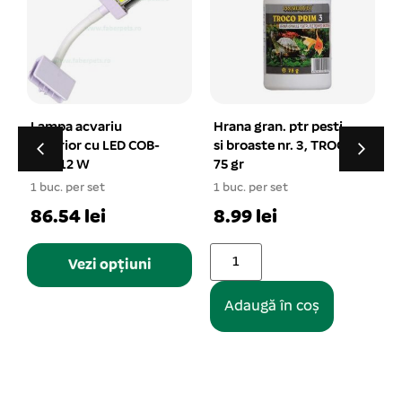
Hrana gran. ptr pesti
Filtru apa acvariu RS-
si broaste nr. 3, TROCO
3003 1750 L/h 20W
75 gr
1 buc. per set
1
1 buc. per set
73.30 lei
8.99 lei
Adaugă în coș
Adaugă în coș