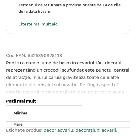
Termenul de returnare a produselor este de 14 de zile
de la data livrării.
Citeste mai mult aici
Cod EAN: 6426390328113
Pentru a crea o lume de basm în acvariul tău, decorul
reprezentând un crocodil scufundat este punctul central
de atracţie, în jurul căruia gravitează toate celelalte
elemente din peisajul subacvatic. Pe lângă aspectul
estetic decorul, ornamentul are şi un rol practic: acela
de a oferi peştilor şi celorlalte vieţuitoare marine un
Arată mai mult
adăpost sau loc de refugiu în momentele când aceştea
Mărime
se simt ameninţaţi. Decor realizat din argilă, nu modifică
caracteristicile fizico- chimice ale apei. Rezistent la
Mare
acţiunea apei, poate fi folosit cu succes atât în acvariile
Etichete produs:
decor acvariu
,
decoratiuni acvarii
,