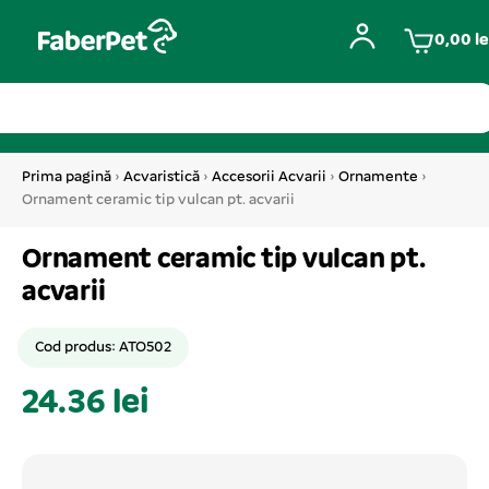
0,00
le
Prima pagină
›
Acvaristică
›
Accesorii Acvarii
›
Ornamente
›
Ornament ceramic tip vulcan pt. acvarii
Ornament ceramic tip vulcan pt.
acvarii
Cod produs: ATO502
24.36 lei