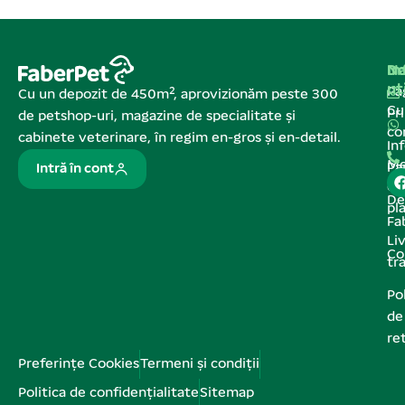
Na
In
De
ut
Pa
Cu un depozit de 450m², aprovizionăm peste 300
C
Pr
de petshop-uri, magazine de specialitate și
co
cabinete veterinare, în regim en-gros și en-detail.
In
Me
Pa
Intră în cont
de
De
pl
Fa
Liv
Co
tr
Pol
de
re
Preferințe Cookies
Termeni și condiții
Politica de confidențialitate
Sitemap