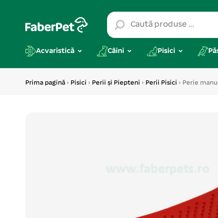
Acvaristică
Câini
Pisici
Pă
Prima pagină
›
Pisici
›
Perii și Piepteni
›
Perii Pisici
› Perie manu