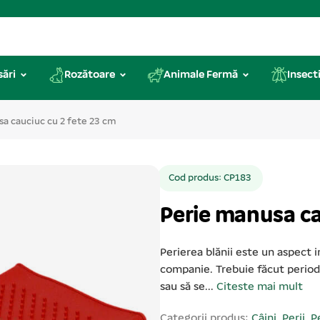
sări
Rozătoare
Animale Fermă
Insecti
sa cauciuc cu 2 fete 23 cm
Cod produs: CP183
Perie manusa ca
Perierea blănii este un aspect i
companie. Trebuie făcut periodi
sau să se...
Citeste mai mult
Categorii produs:
Câini
,
Perii
,
Pe