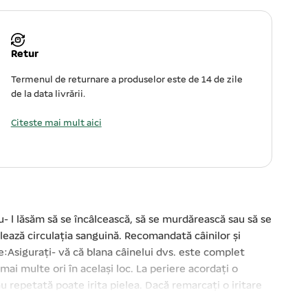
Retur
Termenul de returnare a produselor este de 14 de zile
de la data livrării.
Citeste mai mult aici
u- l lăsăm să se încâlcească, să se murdărească sau să se
lează circulația sanguină. Recomandată câinilor și
:Asigurați- vă că blana câinelui dvs. este complet
 mai multe ori în același loc. La periere acordați o
au repetată poate irita pielea. Dacă remarcați o iritare