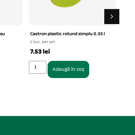
0.35 l
Carabiniera pompieri cu clapeta
Zgard
6×60 mm
Pen
10 buc. per set
4.37 lei
Adaugă în coș