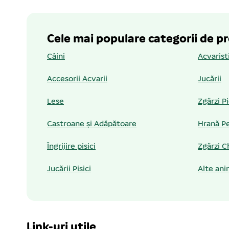
Cele mai populare categorii de p
Câini
Acvarist
Accesorii Acvarii
Jucării
Lese
Zgărzi P
Castroane și Adăpătoare
Hrană Pe
Îngrijire pisici
Zgărzi C
Jucării Pisici
Alte ani
Link-uri utile