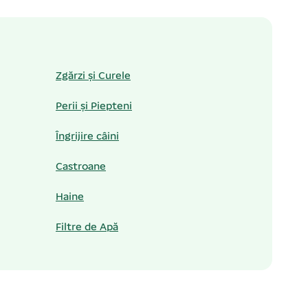
Zgărzi și Curele
Perii și Piepteni
Îngrijire câini
Castroane
Haine
Filtre de Apă