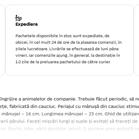
Expediere
Pachetele disponibile în stoc sunt expediate, de
obicei, în cel mult 24 de ore de la plasarea comenzii, în
zilele lucratoare. Livrările se efectuează de luni pâna
vineri, iar comenzile ajung, în general, la destinație în
1-2 zile de la preluarea pachetului de către curier.
îngrijire a animalelor de companie. Trebuie făcut periodic, să n
țe, fabricată din cauciuc. Periajul cu mănușă din cauciuc stimu
ea mănușei – 16 cm. Lungimea mănușei – 23 cm. Ghid de utilizare
rii părului. Faceți mișcări lungi și suple și evitați să treceți de
s. (burta, labe, părți genitale, anus). O periere prea apăsată s
itați să vă sprijiniți pe animal atunci când îl pieptănați.