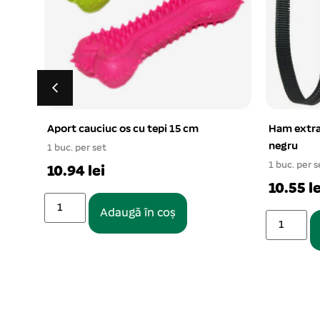
Ham extra tip C 10 mm, XS-S 6/set
Zgarda din
negru
2x45cm
1 buc. per set
1 buc. per s
10.55 lei
11.83 le
Adaugă în coș