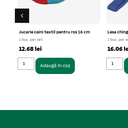
m
Lesa chinga 4/120 cm
Zgarda din
4x63cm
1 buc. per set
1 buc. per s
16.06 lei
32.15 le
Adaugă în coș