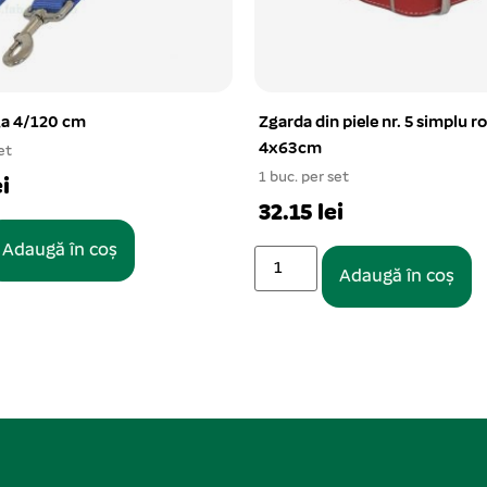
 piele nr. 5 simplu rosu
Castron plastic rotund simplu 
1 buc. per set
et
7.53 lei
i
Adaugă în coș
Adaugă în coș