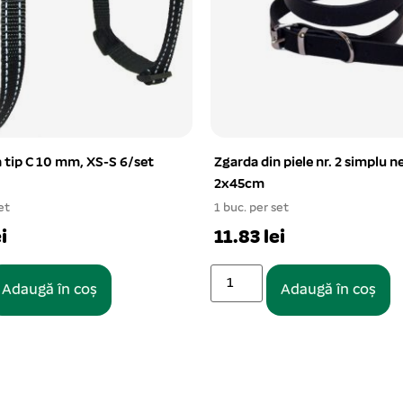
 piele nr. 2 simplu negru
Jucarie pisici soricel plus cu p
cm
et
6 buc. per set
i
2.74 lei
Adaugă în coș
Adaugă în coș