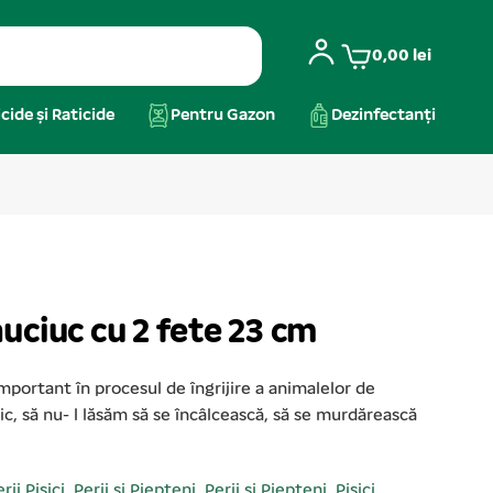
0,00
lei
cide și Raticide
Pentru Gazon
Dezinfectanți
uciuc cu 2 fete 23 cm
mportant în procesul de îngrijire a animalelor de
c, să nu- l lăsăm să se încâlcească, să se murdărească
rii Pisici
,
Perii și Piepteni
,
Perii și Piepteni
,
Pisici