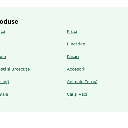
roduse
ică
Pisici
Electrice
iele
Păsări
ști și Broscuțe
Accesorii
hingi
Animale Fermă
male
Cai și Vaci