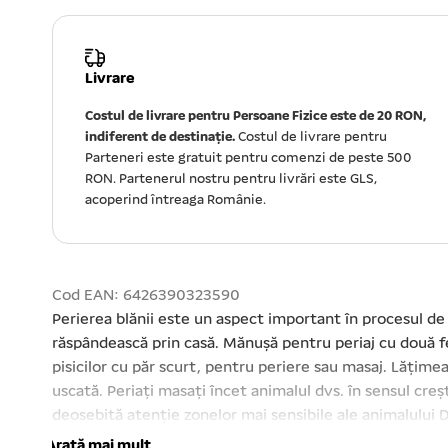
Livrare
Costul de livrare pentru Persoane Fizice este de 20 RON,
indiferent de destinație.
Costul de livrare pentru
Parteneri este gratuit pentru comenzi de peste 500
RON. Partenerul nostru pentru livrări este GLS,
acoperind întreaga Românie.
Cod EAN: 6426390323590
Perierea blănii este un aspect important în procesul de 
răspândească prin casă. Mănușă pentru periaj cu două fe
pisicilor cu păr scurt, pentru periere sau masaj. Lățim
uscată. Periați masați încet animalul dvs. în sensul crește
deosebită atenție zonelor mai sensibile ale animalului Dv
sau înroșire a pielii încetați imediat să folosiți peria. Ev
Arată mai mult