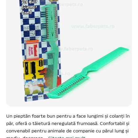
Un pieptăn foarte bun pentru a face lungimi și colanți în
păr, oferă o tăietură neregulată frumoasă. Confortabil și
convenabil pentru animale de companie cu părul lung și