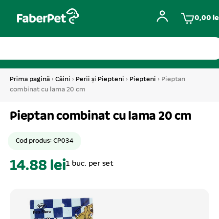
0,00
le
Prima pagină
›
Câini
›
Perii și Piepteni
›
Piepteni
› Pieptan
combinat cu lama 20 cm
Pieptan combinat cu lama 20 cm
Cod produs: CP034
14.88 lei
1 buc. per set