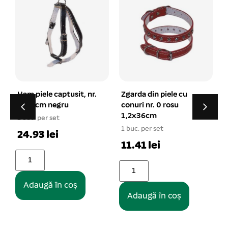
Zgarda din piele cu
Set pungi igienice
conuri nr. 0 rosu
3×15 saculet 3/set
1,2x36cm
1 buc. per set
1 buc. per set
1
5.98 lei
11.41 lei
Adaugă în coș
Adaugă în coș