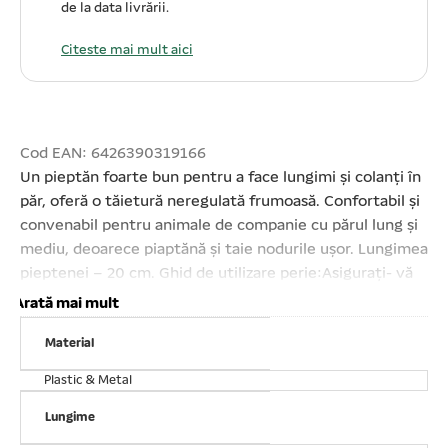
de la data livrării.
Citeste mai mult aici
Cod EAN: 6426390319166
Un pieptăn foarte bun pentru a face lungimi și colanți în
păr, oferă o tăietură neregulată frumoasă. Confortabil și
convenabil pentru animale de companie cu părul lung și
mediu, deoarece piaptănă și taie nodurile ușor. Lungimea
pieptenei – 20 cm. Ghid de utilizare perie:Asigurați- vă
că blana câinelui Dvs. este complet uscată. Periați încet
Arată mai mult
animalul Dvs. în sensul creșterii părului. Faceți mișcări
Material
lungi și suple și evitați să treceți de mai multe ori în
același loc. La periere acordați o deosebită atenție
Plastic & Metal
zonelor mai sensibile ale animalului Dvs. (burta, labe,
părti genitale, anus). O periere prea apăsată sau
Lungime
repetată poate irita pielea. Dacă remarcați o iritare sau