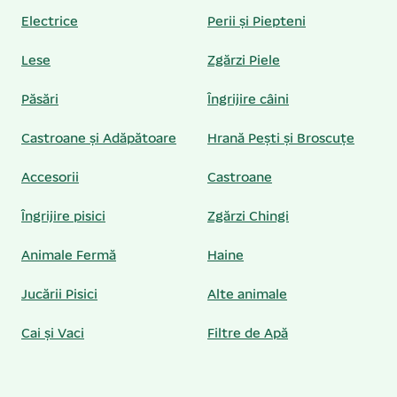
Electrice
Perii și Piepteni
Lese
Zgărzi Piele
Păsări
Îngrijire câini
Castroane și Adăpătoare
Hrană Pești și Broscuțe
Accesorii
Castroane
Îngrijire pisici
Zgărzi Chingi
Animale Fermă
Haine
Jucării Pisici
Alte animale
Cai și Vaci
Filtre de Apă