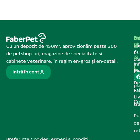
Na
In
De
ut
Pa
Cu un depozit de 450m², aprovizionăm peste 300
C
Pr
de petshop-uri, magazine de specialitate și
co
cabinete veterinare, în regim en-gros și en-detail.
In
Me
Pa
Intră în cont
de
De
pl
Fa
Liv
Co
tr
Pol
de
re
Preferințe Cookies
Termeni și condiții