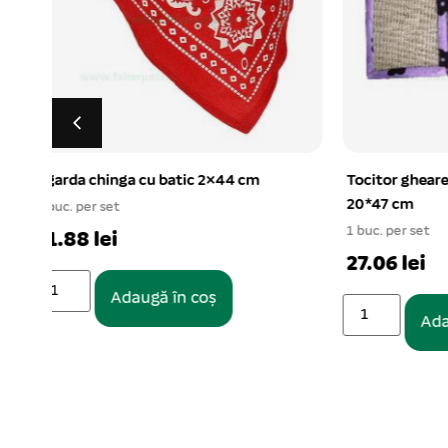
Tocitor gheare placa pentru pisici
Zgarda ch
20*47 cm
1 buc. per s
1 buc. per set
15.36 le
27.06 lei
Adaugă în coș