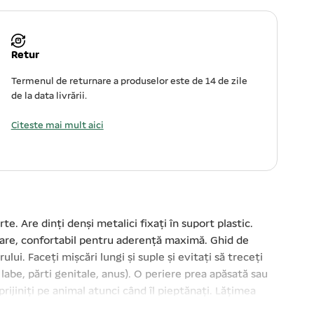
Retur
Termenul de returnare a produselor este de 14 de zile
de la data livrării.
Citeste mai mult aici
te. Are dinți denși metalici fixați în suport plastic.
ecare, confortabil pentru aderență maximă. Ghid de
lui. Faceți mișcări lungi și suple și evitați să treceți
 labe, părti genitale, anus). O periere prea apăsată sau
sprijiniți pe animal atunci când îl pieptănați. Lățimea