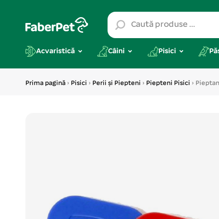
Acvaristică
Câini
Pisici
Pă
Prima pagină
›
Pisici
›
Perii și Piepteni
›
Piepteni Pisici
› Pieptan