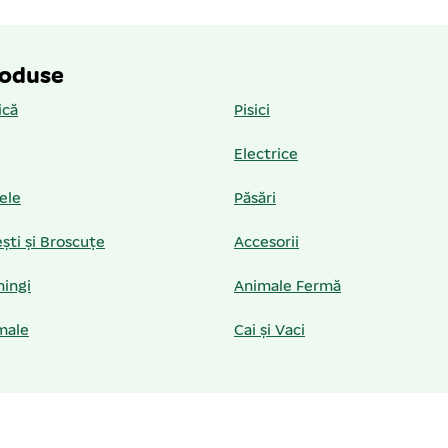
roduse
ică
Pisici
Electrice
iele
Păsări
ști și Broscuțe
Accesorii
hingi
Animale Fermă
male
Cai și Vaci