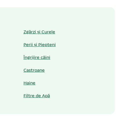
Zgărzi și Curele
Perii și Piepteni
Îngrijire câini
Castroane
Haine
Filtre de Apă