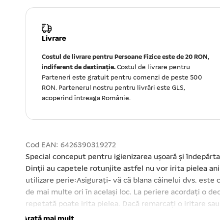
Livrare
Costul de livrare pentru Persoane Fizice este de 20 RON,
indiferent de destinație.
Costul de livrare pentru
Parteneri este gratuit pentru comenzi de peste 500
RON. Partenerul nostru pentru livrări este GLS,
acoperind întreaga Românie.
Cod EAN: 6426390319272
Special conceput pentru igienizarea ușoară și îndepărtarea
Dinții au capetele rotunjite astfel nu vor irita pielea
utilizare perie:Asigurați- vă că blana câinelui dvs. este c
de mai multe ori în același loc. La periere acordați o de
repetată poate irita pielea. Dacă remarcați o iritare sau î
pieptenei – 4 cm. Lungimea – 8 cm.
Arată mai mult