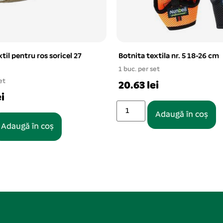
xtila nr. 5 18-26 cm
Picaturi ECTOCID NATURAL Sp
caini-pisici 30 ml
et
1 buc. per set
i
18.15 lei
Adaugă în coș
Adaugă în coș