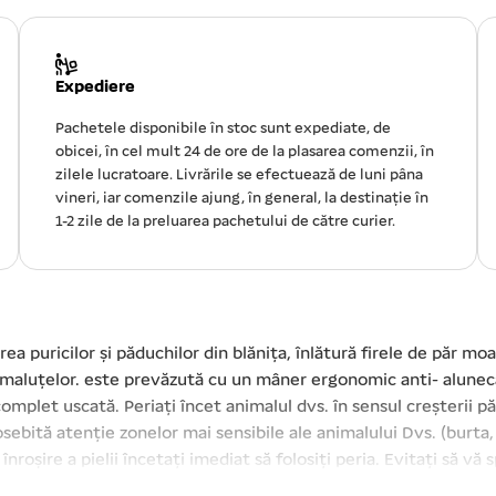
Expediere
Pachetele disponibile în stoc sunt expediate, de
obicei, în cel mult 24 de ore de la plasarea comenzii, în
zilele lucratoare. Livrările se efectuează de luni pâna
vineri, iar comenzile ajung, în general, la destinație în
1-2 zile de la preluarea pachetului de către curier.
 puricilor și păduchilor din blănița, înlătură firele de păr moar
 animaluțelor. este prevăzută cu un mâner ergonomic anti- alun
omplet uscată. Periați încet animalul dvs. în sensul creșterii păru
osebită atenție zonelor mai sensibile ale animalului Dvs. (burta,
nroșire a pielii încetați imediat să folosiți peria. Evitați să vă 