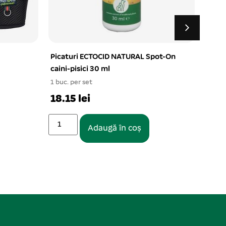
ot-On
Zgarda din piele HEAVY negru
Guler
2.5×55 cm
pisic
1 buc. per set
1 buc.
30.87 lei
28.6
Adaugă în coș