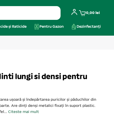
0,00
lei
cide și Raticide
Pentru Gazon
Dezinfectanți
inti lungi si densi pentru
rea ușoară și îndepărtarea puricilor și păduchilor din
oarte. Are dinți denși metalici fixați în suport plastic.
el...
Citeste mai mult