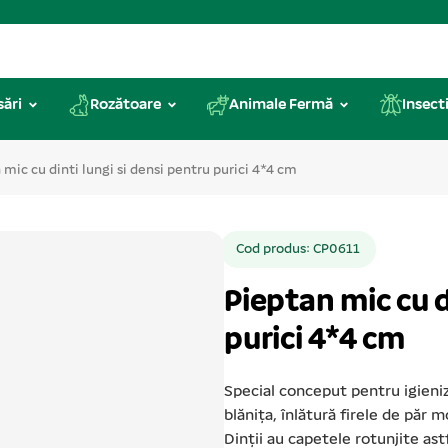
sări
Rozătoare
Animale Fermă
Insecti
 mic cu dinti lungi si densi pentru purici 4*4 cm
Cod produs: CP0611
Pieptan mic cu d
purici 4*4 cm
Special conceput pentru igieniza
blănița, înlătură firele de păr m
Dinții au capetele rotunjite astf