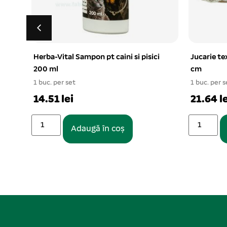
i
Jucarie textil pentru ros soricel 27
Botnita te
cm
1 buc. per s
1 buc. per set
20.63 le
21.64 lei
Adaugă în coș