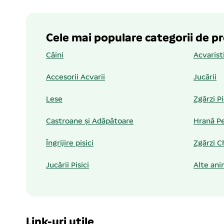
Cele mai populare categorii de p
Câini
Acvarist
Accesorii Acvarii
Jucării
Lese
Zgărzi P
Castroane și Adăpătoare
Hrană Pe
Îngrijire pisici
Zgărzi C
Jucării Pisici
Alte ani
Link-uri utile