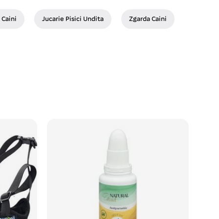
 Caini
Jucarie Pisici Undita
Zgarda Caini