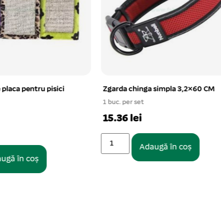
inga simpla 3,2×60 CM
Cleste unghii mic cu pila pent
caini si pisici 14 cm
et
1 buc. per set
i
15.36 lei
Adaugă în coș
Adaugă în coș