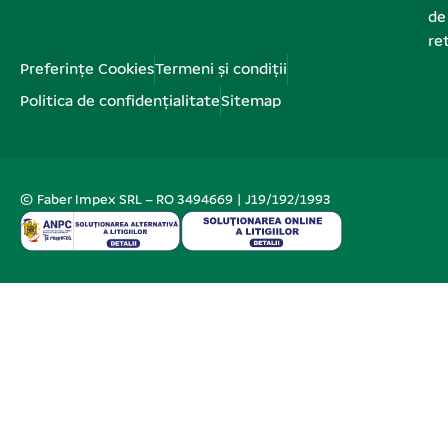
de
re
Preferințe Cookies
Termeni și condiții
Politica de confidențialitate
Sitemap
© Faber Impex SRL – RO 3494669 | J19/192/1993