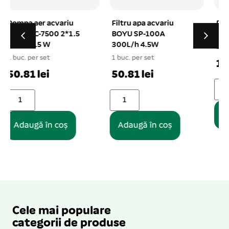
Filtru apa acvariu
Decor acvariu casuta
BOYU SP-100A
etajata 10*11 cm
300L/h 4.5W
1 buc. per set
1
1 buc. per set
17.18 lei
50.81 lei
Adaugă în coș
Adaugă în coș
Cele mai populare
categorii de produse