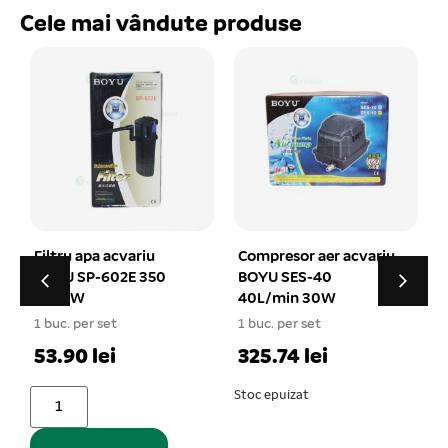
Cele mai vândute produse
Compresor aer acvariu
Lampa acvariu
BOYU SES-40
submersibila T4KG-
40L/min 30W
LED 18W 100CM in dif.
1
culori
1 buc. per set
1 buc. per set
325.74 lei
76.20 lei
Stoc epuizat
Vezi opțiuni