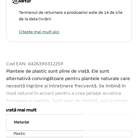
Retur
Termenul de returnare a produselor este de 14 de zile
de la data livrării.
Citeste mai mult aici
Cod EAN: 6426390312259
Plantele de plastic sunt pline de viață. Ele sunt
alternativă convingătoare pentru plantele naturale care
necesită îngrijire și întreținere frecventă. Se îmbină în
mod natural în acvarii pentru a crea peisaje acvatice
frumoase și realiste. Sunt ușor de instalat, pur și simplu
se îngroapă în baza de pietriș al acvariului. Accesorii
Arată mai mult
perfecte pentru orice tip de acvarii. Fabricate în
Material
siguranță, fără materiale plastice toxice, acestea nu
dăunează apei din acvariu. Plantele sunt ușor de spălat.
Plastic