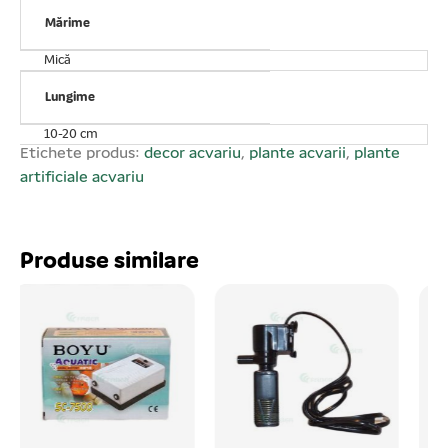
Înălțimea plantei – 12 cm. Lungimea plantei – 15 cm;
Mărime
Mică
Lungime
10-20 cm
Etichete produs:
decor acvariu
,
plante acvarii
,
plante
artificiale acvariu
Produse similare