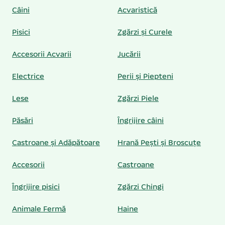
Câini
Acvaristică
Pisici
Zgărzi și Curele
Accesorii Acvarii
Jucării
Electrice
Perii și Piepteni
Lese
Zgărzi Piele
Păsări
Îngrijire câini
Castroane și Adăpătoare
Hrană Pești și Broscuțe
Accesorii
Castroane
Îngrijire pisici
Zgărzi Chingi
Animale Fermă
Haine