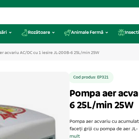
sări
Rozătoare
Animale Fermă
Insecti
r acvariu AC/DC cu 1 iesire JL-200B-6 25L/min 25W
Cod produs: EP321
Pompa aer acvar
6 25L/min 25W
Pompa aer acvariu cu acumulator
faceți griji cu pompa de aer JL
mult