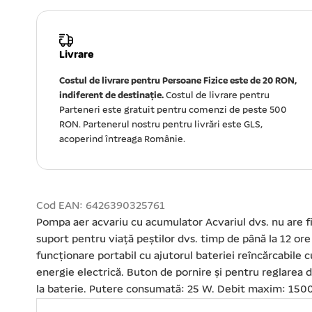
Livrare
Costul de livrare pentru Persoane Fizice este de 20 RON,
indiferent de destinație.
Costul de livrare pentru
Parteneri este gratuit pentru comenzi de peste 500
RON. Partenerul nostru pentru livrări este GLS,
acoperind întreaga Românie.
Cod EAN: 6426390325761
Pompa aer acvariu cu acumulator Acvariul dvs. nu are fi
suport pentru viață peștilor dvs. timp de până la 12 or
funcționare portabil cu ajutorul bateriei reîncărcabile
energie electrică. Buton de pornire și pentru reglarea d
la baterie. Putere consumată: 25 W. Debit maxim: 1500 l