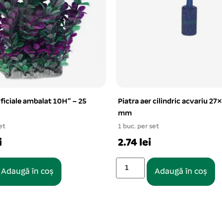
ificiale ambalat 10H” – 25
Piatra aer cilindric acvariu 27
mm
et
1 buc. per set
i
2.74 lei
Adaugă în coș
Adaugă în coș