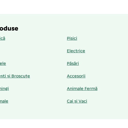
roduse
ică
Pisici
Electrice
iele
Păsări
ști și Broscuțe
Accesorii
hingi
Animale Fermă
male
Cai și Vaci