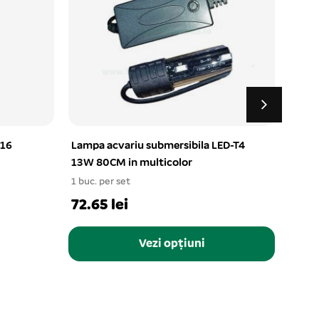
×16
Lampa acvariu submersibila LED-T4
Distr
13W 80CM in multicolor
pentr
1 buc. per set
1 buc.
72.65 lei
7.3 
Vezi opțiuni