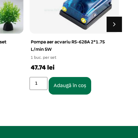
/set
Pompa aer acvariu RS-628A 2*1.75
Plant
L/min 5W
1 buc.
1 buc. per set
13.9
47.74 lei
Adaugă în coș