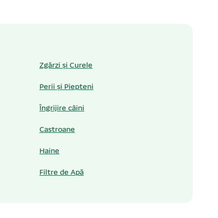
Zgărzi și Curele
Perii și Piepteni
Îngrijire câini
Castroane
Haine
Filtre de Apă