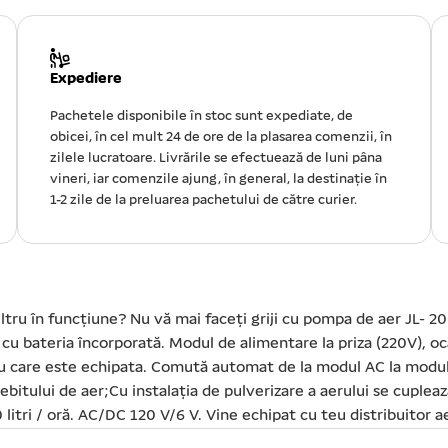
Expediere
Pachetele disponibile în stoc sunt expediate, de
obicei, în cel mult 24 de ore de la plasarea comenzii, în
zilele lucratoare. Livrările se efectuează de luni pâna
vineri, iar comenzile ajung, în general, la destinație în
1-2 zile de la preluarea pachetului de către curier.
ltru în funcțiune? Nu vă mai faceți griji cu pompa de aer JL- 2
e cu bateria încorporată. Modul de alimentare la priza (220V), o
 cu care este echipata. Comută automat de la modul AC la modul 
ebitului de aer;Cu instalația de pulverizare a aerului se cuple
itri / oră. AC/DC 120 V/6 V. Vine echipat cu teu distribuitor ae