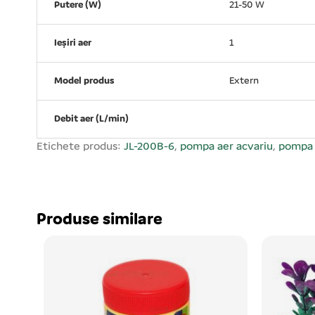
Putere (W)
21-50 W
Ieșiri aer
1
Model produs
Extern
Debit aer (L/min)
Etichete produs:
JL-200B-6
,
pompa aer acvariu
,
pompa 
Produse similare