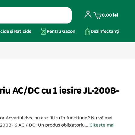
0,00
lei
cide și Raticide
Pentru Gazon
Dezinfectanți
iu AC/DC cu 1 iesire JL-200B-
 Acvariul dvs. nu are filtru în funcțiune? Nu vă mai
- 200B- 6 AC / DC! Un produs obligatoriu...
Citeste mai