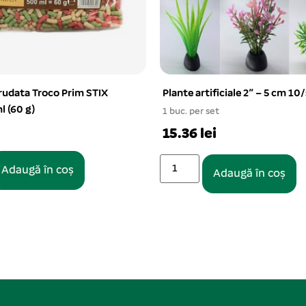
rudata Troco Prim STIX
Plante artificiale 2″ – 5 cm 10
l (60 g)
1 buc. per set
15.36 lei
Adaugă în coș
Adaugă în coș