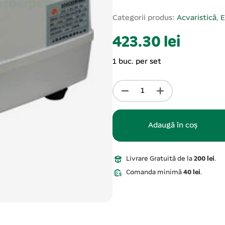
Categorii produs:
Acvaristică
,
E
423.30 lei
1 buc. per set
Adaugă în coș
Livrare Gratuită de la
200 lei
.
Comanda minimă
40 lei
.