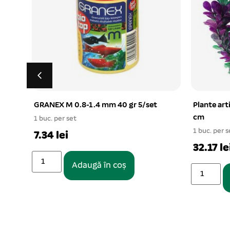
2
GRANEX M 0.8-1.4 mm 40 gr 5/set
Plante art
cm
1 buc. per set
1 buc. per s
7.34 lei
32.17 le
Adaugă în coș