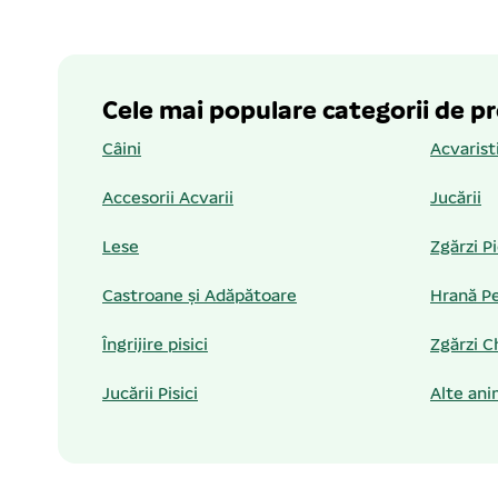
Cele mai populare categorii de p
Câini
Acvarist
Accesorii Acvarii
Jucării
Lese
Zgărzi P
Castroane și Adăpătoare
Hrană Pe
Îngrijire pisici
Zgărzi C
Jucării Pisici
Alte ani