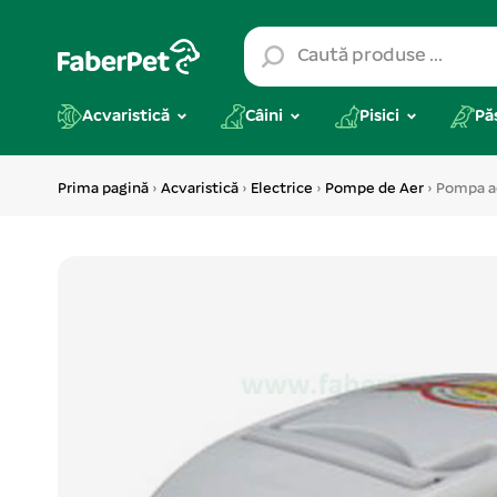
Acvaristică
Câini
Pisici
Pă
Prima pagină
›
Acvaristică
›
Electrice
›
Pompe de Aer
› Pompa ae