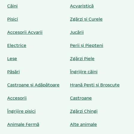
Câini
Acvaristică
Pisici
Zgărzi și Curele
Accesorii Acvarii
Jucării
Electrice
Perii și Piepteni
Lese
Zgărzi Piele
Păsări
Îngrijire câini
Castroane și Adăpătoare
Hrană Pești și Broscuțe
Accesorii
Castroane
Îngrijire pisici
Zgărzi Chingi
Animale Fermă
Alte animale