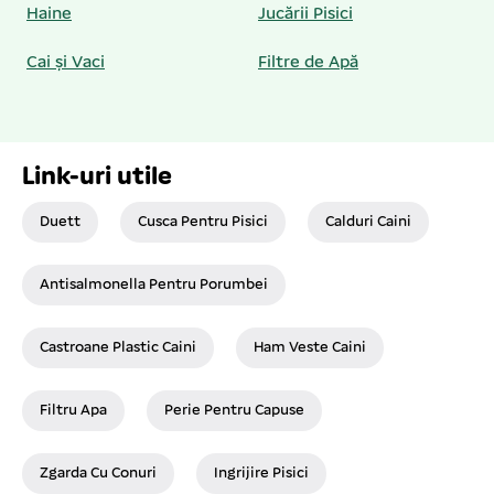
Haine
Jucării Pisici
Cai și Vaci
Filtre de Apă
Link-uri utile
Duett
Cusca Pentru Pisici
Calduri Caini
Antisalmonella Pentru Porumbei
Castroane Plastic Caini
Ham Veste Caini
Filtru Apa
Perie Pentru Capuse
Zgarda Cu Conuri
Ingrijire Pisici