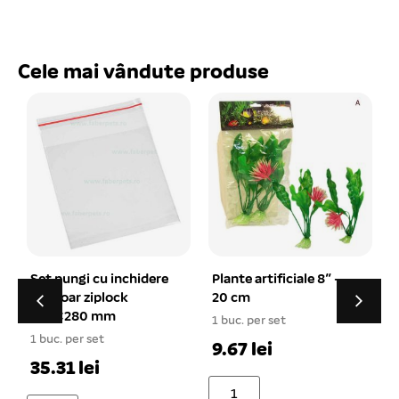
Cele mai vândute produse
Plante artificiale 8″ –
Piatra aer disc 12×1,5
20 cm
cm
1 buc. per set
1 buc. per set
1
9.67 lei
26.54 lei
Stoc epuizat