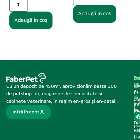
Adaugă în coș
Na
In
De
ut
Pa
Cu un depozit de 450m², aprovizionăm peste 300
C
Pr
de petshop-uri, magazine de specialitate și
co
cabinete veterinare, în regim en-gros și en-detail.
In
Me
Pa
Intră în cont
de
De
pl
Fa
Liv