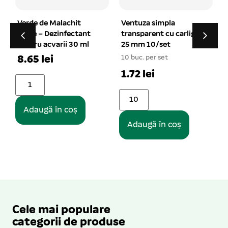
Ventuza simpla
Filtru apa acvariu
transparent cu carlig
BOYU SP-1300I
25 mm 10/set
400L/h 9W
10 buc. per set
1 buc. per set
1
1.72 lei
71.36 lei
Adaugă în coș
Adaugă în coș
Cele mai populare
categorii de produse