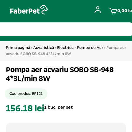
0,00
le
Prima pagină
›
Acvaristică
›
Electrice
›
Pompe de Aer
› Pompa aer
acvariu SOBO SB-948 4*3L/min 8W
Pompa aer acvariu SOBO SB-948
4*3L/min 8W
Cod produs: EP121
156.18 lei
1 buc. per set