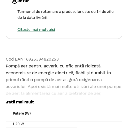
Retur
Termenul de returnare a produselor este de 14 de zile
de la data livrării.
Citeste mai mult aici
Cod EAN: 6925394820253
Pompă aer pentru acvariu cu eficiență ridicată,
economisire de energie electrică, fiabil și durabil. În
primul rând o pompă de aer asigură oxigenarea
acvariului. Apoi există mai multe utilizări ale unei pompe
de aer: la alimentarea cu aer a pietrelor de aer,
perdelelor de aer, diverse decoruri, crearea unor curenți
Arată mai mult
de apă în acvariu. Motor electric cu performanțe
Putere (W)
excelente, un consum redus de energie electrică și o
funcționare foarte silențioasă datorită unui sistem de
1-20 W