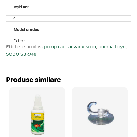
labirint intern ce reduce semnificativ orice zgomot. Se
așează în exterior, de preferință peste nivelul apei.
Ieșiri aer
Pentru o funcționare mai silențioasă și fără vibrații
4
așezați pe un suport elastic din cauciuc sau pâslă. Cu
instalația de pulverizare a aerului se cuplează cu un
Model produs
furtun de plastic. Debit de aer ajustabil cu ajutorul
Extern
butonului. Ușor de utilizat. Putere consumată: 8 W.
Etichete produs:
pompa aer acvariu sobo
,
pompa boyu
,
Debit de aer: 4*3 L/min. Numărul ieșirilor de aer: 4 ieșiri.
SOBO SB-948
AC 220 V.
Produse similare