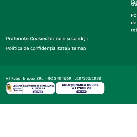
Co
tr
Pol
de
re
Preferințe Cookies
Termeni și condiții
Politica de confidențialitate
Sitemap
© Faber Impex SRL – RO 3494669 | J19/192/1993