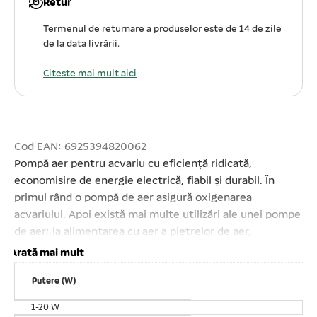
Retur
Termenul de returnare a produselor este de 14 de zile
de la data livrării.
Citeste mai mult aici
Cod EAN: 6925394820062
Pompă aer pentru acvariu cu eficiență ridicată,
economisire de energie electrică, fiabil și durabil. În
primul rând o pompă de aer asigură oxigenarea
acvariului. Apoi există mai multe utilizări ale unei pompe
de aer: la alimentarea cu aer a pietrelor de aer,
perdelelor de aer, diverse decoruri, crearea unor curenți
Arată mai mult
de apă în acvariu. Motor electric cu performanțe
Putere (W)
excelente, un consum redus de energie electrică și o
funcționare foarte silențioasă datorită unui sistem de
1-20 W