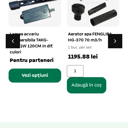
Aerator apa FENGLIBA
Decor acvariu castel
HG-370 70 m3/h
cu 5 turnuri 6*9,5 cm
1 buc. per set
1 buc. per set
1
1195.88 lei
10.39 lei
Adaugă în coș
Adaugă în coș