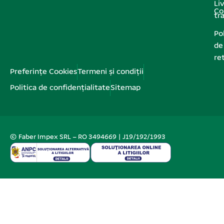
Liv
Co
tr
Pol
de
re
Preferințe Cookies
Termeni și condiții
Politica de confidențialitate
Sitemap
© Faber Impex SRL – RO 3494669 | J19/192/1993