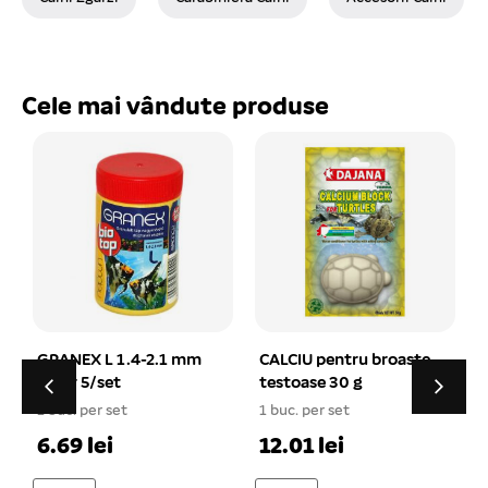
Cele mai vândute produse
CALCIU pentru broaste
Incalzitor submersibil
testoase 30 g
cu termostat Boyu
HT-8100, 100 W
1 buc. per set
1 buc. per set
12.01 lei
45.04 lei