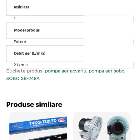
labirint intern ce reduce semnificativ orice zgomot. Ușor
de utilizat. Putere consumată: 2 W. Debit de aer: max. 1,
Ieșiri aer
2 L/min. Numărul ieșirilor de aer: 1 ieșire. AC 220 V.
1
Model produs
Extern
Debit aer (L/min)
2 L/min
Etichete produs:
pompa aer acvariu
,
pompa aer sobo
,
SOBO SB-248A
Produse similare