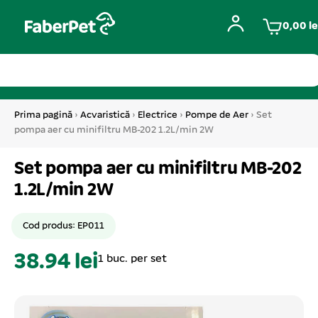
0,00
le
Prima pagină
›
Acvaristică
›
Electrice
›
Pompe de Aer
› Set
pompa aer cu minifiltru MB-202 1.2L/min 2W
Set pompa aer cu minifiltru MB-202
1.2L/min 2W
Cod produs: EP011
38.94 lei
1 buc. per set