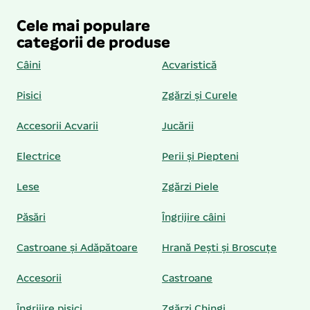
Cele mai populare
categorii de produse
Câini
Acvaristică
Pisici
Zgărzi și Curele
Accesorii Acvarii
Jucării
Electrice
Perii și Piepteni
Lese
Zgărzi Piele
Păsări
Îngrijire câini
Castroane și Adăpătoare
Hrană Pești și Broscuțe
Accesorii
Castroane
Îngrijire pisici
Zgărzi Chingi