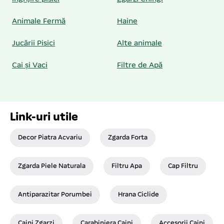
Animale Fermă
Haine
Jucării Pisici
Alte animale
Cai și Vaci
Filtre de Apă
Link-uri utile
Decor Piatra Acvariu
Zgarda Forta
Zgarda Piele Naturala
Filtru Apa
Cap Filtru
Antiparazitar Porumbei
Hrana Ciclide
Caini Zgarzi
Carabiniera Caini
Accesorii Caini