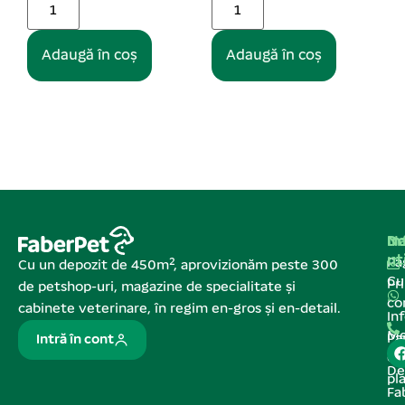
Adaugă în coș
Adaugă în coș
Na
In
De
ut
Pa
Cu un depozit de 450m², aprovizionăm peste 300
C
Pr
de petshop-uri, magazine de specialitate și
co
cabinete veterinare, în regim en-gros și en-detail.
In
Me
Pa
Intră în cont
de
De
pl
Fa