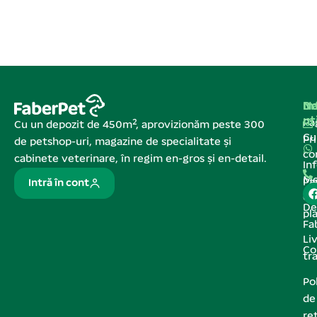
Na
In
De
ut
Pa
Cu un depozit de 450m², aprovizionăm peste 300
C
Pr
de petshop-uri, magazine de specialitate și
co
cabinete veterinare, în regim en-gros și en-detail.
In
Me
Pa
Intră în cont
de
De
pl
Fa
Liv
Co
tr
Pol
de
re