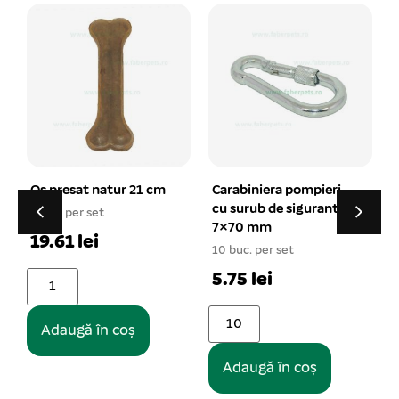
Os presat natur 21 cm
Carabiniera pompieri
cu surub de siguranta
1 buc. per set
7×70 mm
1
19.61 lei
10 buc. per set
5.75 lei
Adaugă în coș
Adaugă în coș