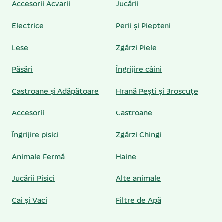
Accesorii Acvarii
Jucării
Electrice
Perii și Piepteni
Lese
Zgărzi Piele
Păsări
Îngrijire câini
Castroane și Adăpătoare
Hrană Pești și Broscuțe
Accesorii
Castroane
Îngrijire pisici
Zgărzi Chingi
Animale Fermă
Haine
Jucării Pisici
Alte animale
Cai și Vaci
Filtre de Apă