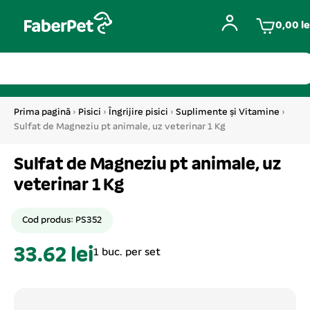
0,00
le
Prima pagină
›
Pisici
›
Îngrijire pisici
›
Suplimente și Vitamine
›
Sulfat de Magneziu pt animale, uz veterinar 1 Kg
Sulfat de Magneziu pt animale, uz
veterinar 1 Kg
Cod produs: PS352
33.62 lei
1 buc. per set