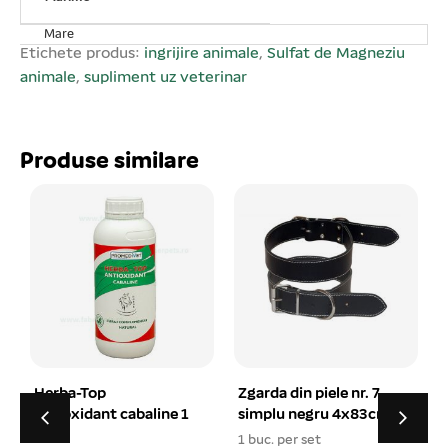
umezeală. A nu se lăsa la îndemâna copiilor! Prezentare:1
Kg
Mare
Etichete produs:
ingrijire animale
,
Sulfat de Magneziu
animale
,
supliment uz veterinar
Produse similare
Herba-Top
Zgarda din piele nr. 7
antioxidant cabaline 1
simplu negru 4x83cm
L
1 buc. per set
1