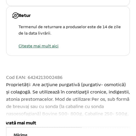
Retur
Termenul de returnare a produselor este de 14 de zile
de la data livrării.
Citeste mai mult aici
Cod EAN: 6424213002486
Proprietăți: Are acţiune purgativă (purgativ- osmotică)
şi colagogă. Se utilizează în constipaţii cronice, indigestii,
atonia prestomacelor. Mod de utilizare:Per os, sub formă
de breuvaj sau cu sonda (la cabaline cu sonda
nasoesofagiană) Bovine 500- 800g, Cabaline 250- 500g,
Ovine, Porcine 25- 50g, Câini 10- 25g, Pisici adulte 2g .
Arată mai mult
Precauții:Se păstrează la temperatura camerei, ferit de
Mărime