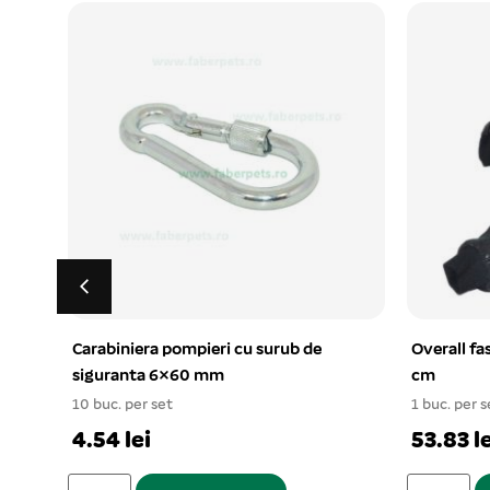
.9
Carabiniera pompieri cu surub de
Overall fa
siguranta 6×60 mm
cm
10 buc. per set
1 buc. per s
4.54 lei
53.83 le