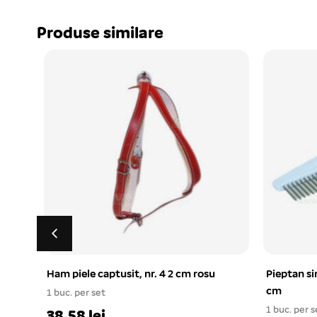
Produse similare
Ham piele captusit, nr. 4 2 cm rosu
Pieptan si
cm
1 buc. per set
1 buc. per s
38.58 lei