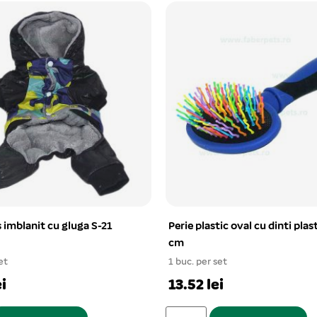
s imblanit cu gluga S-21
Perie plastic oval cu dinti plas
cm
et
1 buc. per set
i
13.52 lei