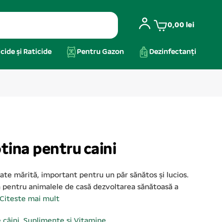
0,00
lei
cide și Raticide
Pentru Gazon
Dezinfectanți
tina pentru caini
tate mărită, important pentru un păr sănătos și lucios.
ă pentru animalele de casă dezvoltarea sănătoasă a
Citeste mai mult
e câini
,
Suplimente și Vitamine