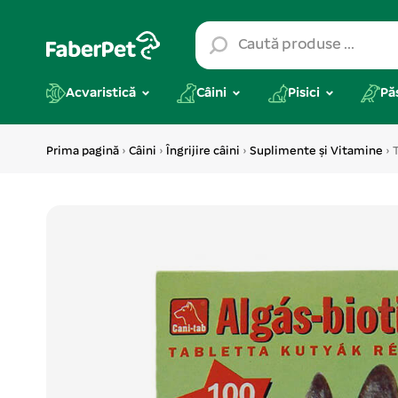
Acvaristică
Câini
Pisici
Pă
Prima pagină
›
Câini
›
Îngrijire câini
›
Suplimente și Vitamine
› 