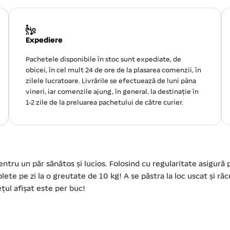
Expediere
Pachetele disponibile în stoc sunt expediate, de
obicei, în cel mult 24 de ore de la plasarea comenzii, în
zilele lucratoare. Livrările se efectuează de luni pâna
vineri, iar comenzile ajung, în general, la destinație în
1-2 zile de la preluarea pachetului de către curier.
entru un păr sănătos și lucios. Folosind cu regularitate asigur
ablete pe zi la o greutate de 10 kg! A se păstra la loc uscat și 
țul afișat este per buc!