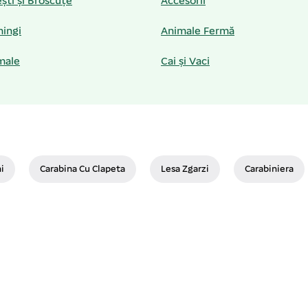
ști și Broscuțe
Accesorii
hingi
Animale Fermă
male
Cai și Vaci
i
Carabina Cu Clapeta
Lesa Zgarzi
Carabiniera