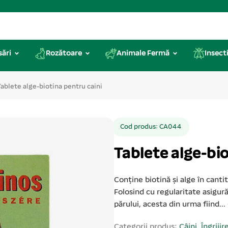
sări
Rozătoare
Animale Fermă
Insecti
Tablete alge-biotina pentru caini
Cod produs: CA044
Tablete alge-bio
Conține biotină și alge în canti
Folosind cu regularitate asigur
părului, acesta din urma fiind...
Categorii produs:
Câini
,
Îngrijir