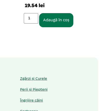
19.54 lei
29.1
Adaugă în coș
Zgărzi și Curele
Perii și Piepteni
Îngrijire câini