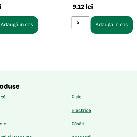
i
9.12 lei
Adaugă în coș
Adaugă în coș
roduse
ică
Pisici
Electrice
iele
Păsări