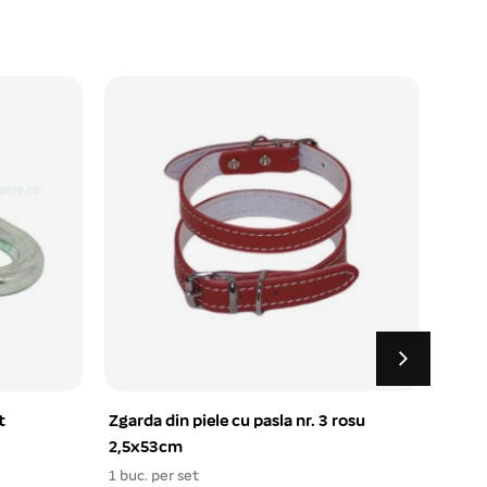
t
Zgarda din piele cu pasla nr. 3 rosu
Zgard
2,5x53cm
cm
1 buc. per set
1 buc.