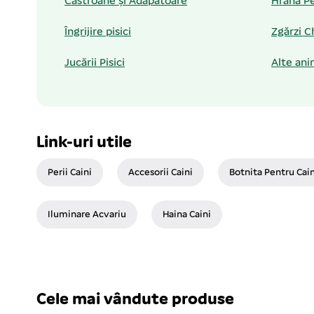
Castroane și Adăpătoare
Hrană Pe
Îngrijire pisici
Zgărzi C
Jucării Pisici
Alte ani
Link-uri utile
Perii Caini
Accesorii Caini
Botnita Pentru Cain
Iluminare Acvariu
Haina Caini
Cele mai vândute produse