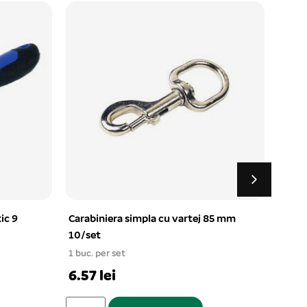
tic 9
Carabiniera simpla cu vartej 85 mm
Tarus
10/set
0,8×
1 buc. per set
1 buc.
6.57 lei
25.3