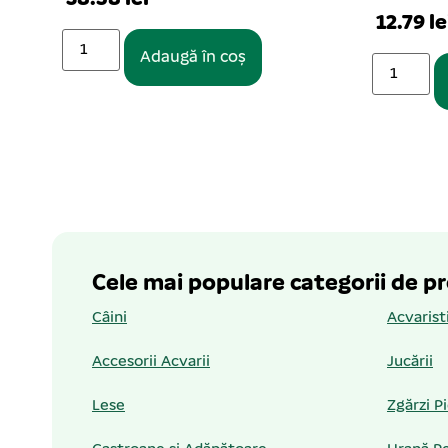
12.79 le
Adaugă în coș
Cele mai populare categorii de p
Câini
Acvarist
Accesorii Acvarii
Jucării
Lese
Zgărzi P