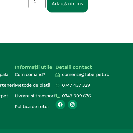
Adaugă în coș
Informații utile
Detalii contact
pala
Cum comand?
comenzi@faberpet.ro
rteneri
Metode de plată
0747 437 329
rpet
Livrare și transport
0743 909 676
Politica de retur