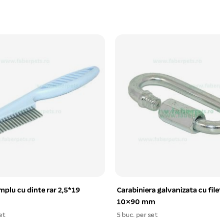
mplu cu dinte rar 2,5*19
Carabiniera galvanizata cu file
10×90 mm
et
5 buc. per set