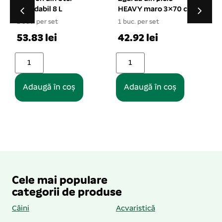
HEAVY maro 3×70 cm
animale masculi M 10
buc
1 buc. per set
1 buc. per set
42.92 lei
32.22 lei
Adaugă în coș
Adaugă în coș
Cele mai populare
categorii de produse
Câini
Acvaristică