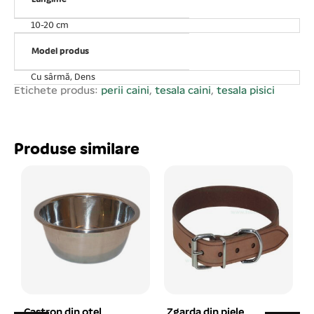
suple și evitați să treceți de mai multe ori în același loc.
La periere acordați o deosebită atenție zonelor mai
10-20 cm
sensibile ale animalului Dvs. (burta, labe, părți genitale,
anus). O periere prea apăsată sau repetată poate irita
Model produs
pielea. Dacă remarcați o iritare sau înroșire a pielii
Cu sârmă, Dens
încetați imediat să folosiți peria. Evitați să vă sprijiniți pe
Etichete produs:
perii caini
,
tesala caini
,
tesala pisici
animal atunci când îl pieptănați.
Produse similare
Zgarda din piele
Scutece pentru