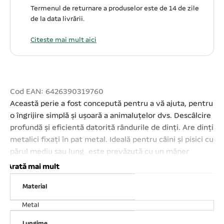
Termenul de returnare a produselor este de 14 de zile
de la data livrării.
Citeste mai mult aici
Cod EAN: 6426390319760
Această perie a fost concepută pentru a vă ajuta, pentru
o îngrijire simplă și ușoară a animaluțelor dvs. Descâlcire
profundă și eficientă datorită rândurile de dinți. Are dinți
metalici fixați în pat metal. Ideală pentru câini și pisici cu
părul mediu sau lung. este prevăzută cu un mâner
ergonomic din lemn, comfortabil pentru aderență
Arată mai mult
maximă. Lățimea țesalei – 12 cm. Lungimea țesalei – 18,
Material
5 cm. Ghid de utilizare perie:Asigurați- vă că blana
câinelui dvs. este complet uscată. Periați încet animalul
Metal
dvs. în sensul creșterii părului. Faceți mișcări lungi și
Lungime