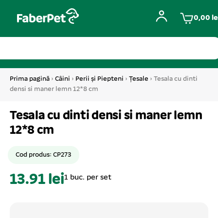
0,00
le
Prima pagină
›
Câini
›
Perii și Piepteni
›
Țesale
› Tesala cu dinti
densi si maner lemn 12*8 cm
Tesala cu dinti densi si maner lemn
12*8 cm
Cod produs: CP273
13.91 lei
1 buc. per set