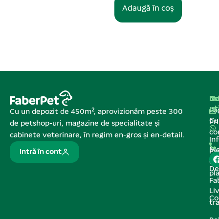
Adaugă în coș
Na
In
De
ut
Pa
Cu un depozit de 450m², aprovizionăm peste 300
C
Pr
de petshop-uri, magazine de specialitate și
co
cabinete veterinare, în regim en-gros și en-detail.
In
Me
Pa
Intră în cont
de
De
pl
Fa
Liv
Co
tr