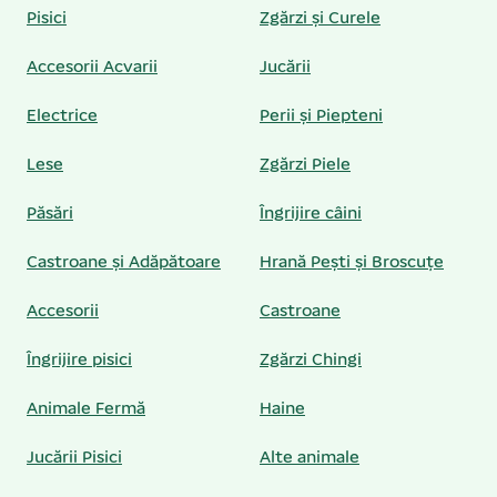
Pisici
Zgărzi și Curele
Accesorii Acvarii
Jucării
Electrice
Perii și Piepteni
Lese
Zgărzi Piele
Păsări
Îngrijire câini
Castroane și Adăpătoare
Hrană Pești și Broscuțe
Accesorii
Castroane
Îngrijire pisici
Zgărzi Chingi
Animale Fermă
Haine
Jucării Pisici
Alte animale