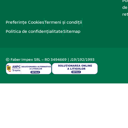
Pol
de
re
Preferințe Cookies
Termeni și condiții
Politica de confidențialitate
Sitemap
© Faber Impex SRL – RO 3494669 | J19/192/1993