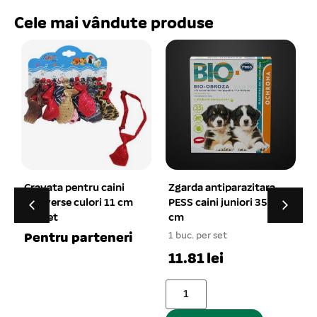
Cele mai vândute produse
entru caini
Zgarda antiparazitara
Castron melam
 culori 11 cm
PESS caini juniori 35
patrat simplu 0,
cm
1 buc. per set
1 buc. per set
parteneri
13.52 lei
11.81 lei
Adaugă în co