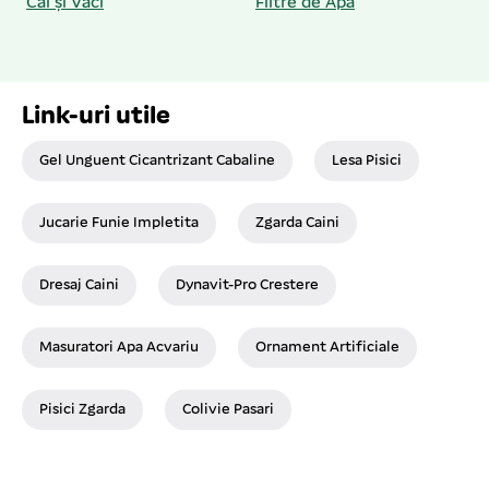
Cai și Vaci
Filtre de Apă
Link-uri utile
Gel Unguent Cicantrizant Cabaline
Lesa Pisici
Jucarie Funie Impletita
Zgarda Caini
Dresaj Caini
Dynavit-Pro Crestere
Masuratori Apa Acvariu
Ornament Artificiale
Pisici Zgarda
Colivie Pasari