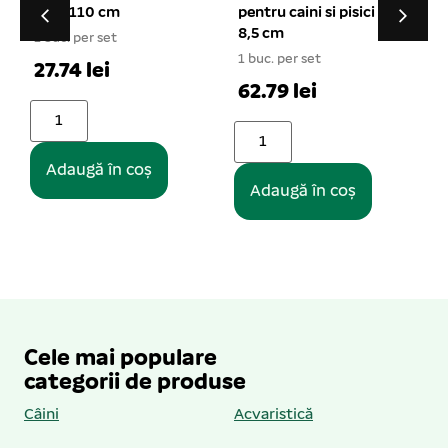
pentru caini si pisici
patrat 0.45 l
8,5 cm
1 buc. per set
1 buc. per set
11.88 lei
62.79 lei
Adaugă în coș
Adaugă în coș
Cele mai populare
categorii de produse
Câini
Acvaristică