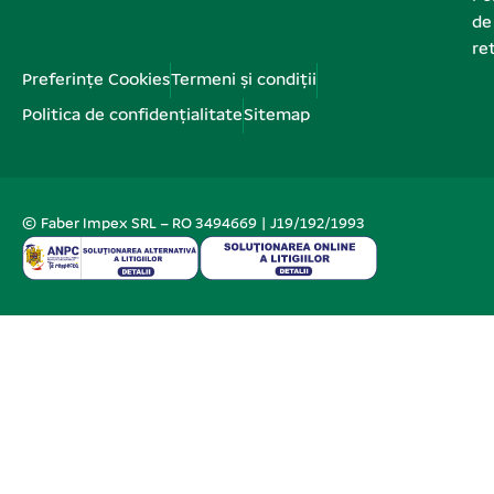
de
re
Preferințe Cookies
Termeni și condiții
Politica de confidențialitate
Sitemap
© Faber Impex SRL – RO 3494669 | J19/192/1993