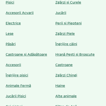
Pisici
Zgărzi și Curele
Accesorii Acvarii
Jucării
Electrice
Perii și Piepteni
Lese
Zgărzi Piele
Păsări
Îngrijire câini
Castroane și Adăpătoare
Hrană Pești și Broscuțe
Accesorii
Castroane
Îngrijire pisici
Zgărzi Chingi
Animale Fermă
Haine
Jucării Pisici
Alte animale