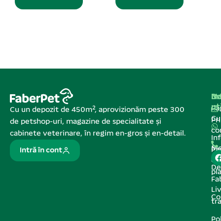
Na
In
De
ut
Pa
Cu un depozit de 450m², aprovizionăm peste 300
C
Pr
de petshop-uri, magazine de specialitate și
co
cabinete veterinare, în regim en-gros și en-detail.
In
Me
Pa
Intră în cont
de
De
pl
Fa
Liv
Co
tr
Pol