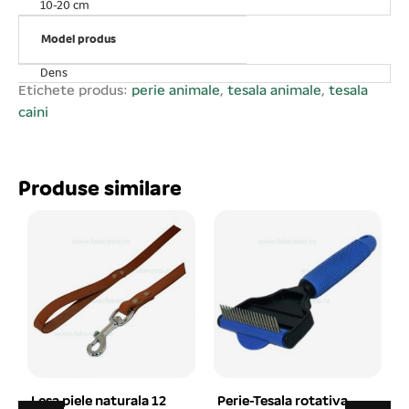
10-20 cm
animalului Dvs. (burta, labe, părți genitale, anus). O
periere prea apăsată sau repetată poate irita pielea.
Model produs
Dacă remarcați o iritare sau înroșire a pielii încetați
Dens
imediat să folosiți peria. Evitați să vă sprijiniți pe animal
Etichete produs:
perie animale
,
tesala animale
,
tesala
atunci când îl pieptănați.
caini
Produse similare
 12
Perie-Tesala rotativa
Castron plastic simplu