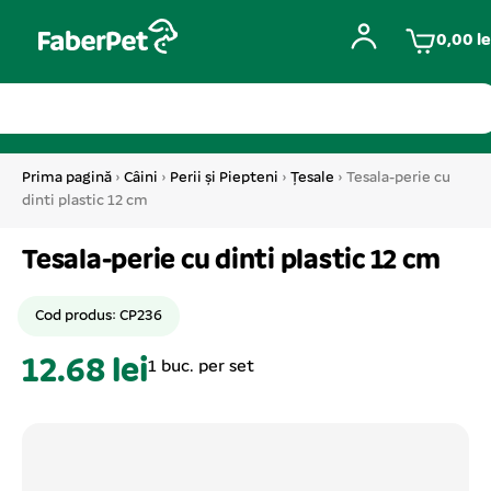
0,00
le
Prima pagină
›
Câini
›
Perii și Piepteni
›
Țesale
› Tesala-perie cu
dinti plastic 12 cm
Tesala-perie cu dinti plastic 12 cm
Cod produs: CP236
12.68 lei
1 buc. per set