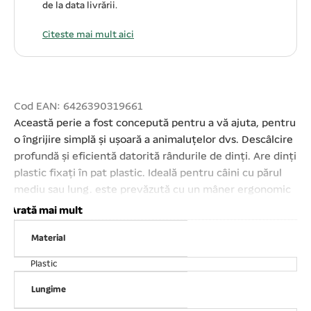
de la data livrării.
Citeste mai mult aici
Cod EAN: 6426390319661
Această perie a fost concepută pentru a vă ajuta, pentru
o îngrijire simplă și ușoară a animaluțelor dvs. Descâlcire
profundă și eficientă datorită rândurile de dinți. Are dinți
plastic fixați în pat plastic. Ideală pentru câini cu părul
mediu sau lung. este prevăzută cu un mâner ergonomic
cauciucat, confortabil pentru aderență maximă. Lățimea
Arată mai mult
țesalei – 12 cm. Lungimea țesalei – 16 cm. Ghid de
Material
utilizare perie:Asigurați- vă că blana câinelui dvs. este
complet uscată. Periați încet animalul dvs. în sensul
Plastic
creșterii părului. Faceți mișcări lungi și suple și evitați să
treceți de mai multe ori în același loc. La periere
Lungime
acordați o deosebită atenție zonelor mai sensibile ale