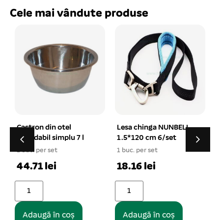
Cele mai vândute produse
n din otel
Lesa chinga NUNBELL
Sampon PRO
abil simplu 7 l
1.5*120 cm 6/set
ulei de nurca
pisici 500 m
per set
1 buc. per set
19.65 lei
1 lei
18.16 lei
Adaugă î
ugă în coș
Adaugă în coș