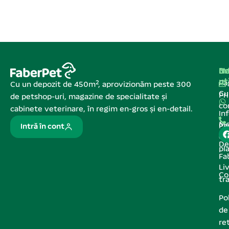
Na
In
De
ut
Pa
Cu un depozit de 450m², aprovizionăm peste 300
C
Pr
de petshop-uri, magazine de specialitate și
co
cabinete veterinare, în regim en-gros și en-detail.
In
Me
Pa
Intră în cont
de
De
pl
Fa
Liv
Co
tr
Pol
de
re