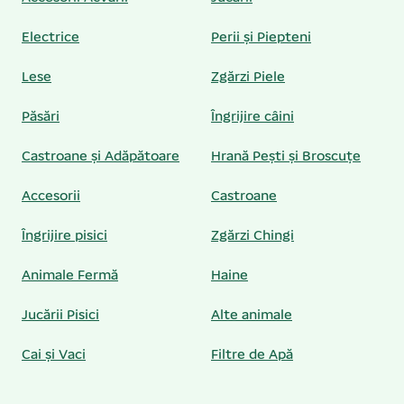
Electrice
Perii și Piepteni
Lese
Zgărzi Piele
Păsări
Îngrijire câini
Castroane și Adăpătoare
Hrană Pești și Broscuțe
Accesorii
Castroane
Îngrijire pisici
Zgărzi Chingi
Animale Fermă
Haine
Jucării Pisici
Alte animale
Cai și Vaci
Filtre de Apă