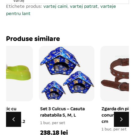
Vârtej
Etichete produs:
vartej caini
,
vartej patrat
,
varteje
pentru lant
Produse similare
Set 3 Culcus – Casuta
Zgarda din piele cu
rabatabila S, M, L
conuri FABER 2.5×53
cm
1 buc. per set
1 buc. per set
1
238.18 lei