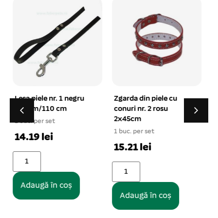
Zgarda din piele cu
Haina bumbac kaki
conuri nr. 2 rosu
reiat captusita cu
2x45cm
gluga S – 10#
1
1 buc. per set
1 buc. per set
15.21 lei
42.23 lei
Adaugă în coș
Adaugă în coș