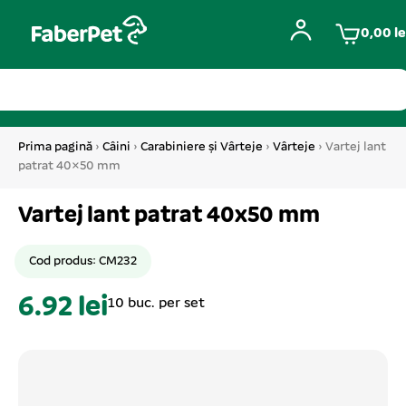
0,00
le
Prima pagină
›
Câini
›
Carabiniere și Vârteje
›
Vârteje
› Vartej lant
patrat 40×50 mm
Vartej lant patrat 40x50 mm
Cod produs: CM232
6.92 lei
10 buc. per set