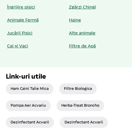
Îngrijire pisici
Zgărzi Chingi
Animale Fermă
Haine
Jucării Pisici
Alte animale
Cai și Vaci
Filtre de Apă
Link-uri utile
Ham Caini Talie Mica
Filtre Biologica
Pompa Aer Acvariu
Herba-Treat Broncho
Dezinfectant Acvarii
Dezinfectant Acvarii