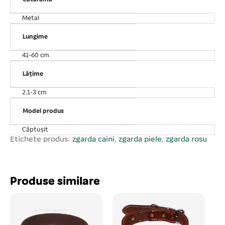
Metal
Lungime
41-60 cm
Lățime
2.1-3 cm
Model produs
Căptușit
Etichete produs:
zgarda caini
,
zgarda piele
,
zgarda rosu
Produse similare