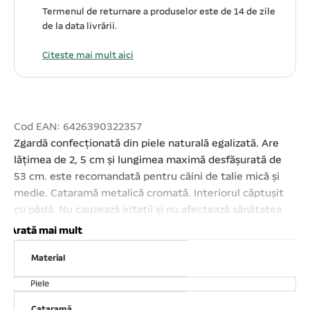
Termenul de returnare a produselor este de 14 de zile
de la data livrării.
Citeste mai mult aici
Cod EAN: 6426390322357
Zgardă confecționată din piele naturală egalizată. Are
lățimea de 2, 5 cm și lungimea maximă desfășurată de
53 cm. este recomandată pentru câini de talie mică și
medie. Cataramă metalică cromată. Interiorul căptușit
cu pâslă. Nu cauzează iritații și nu afectează sănătatea
animalelor. Pentru control ușor și plimbat câine.
Arată mai mult
Comodă.
Material
Piele
Cataramă