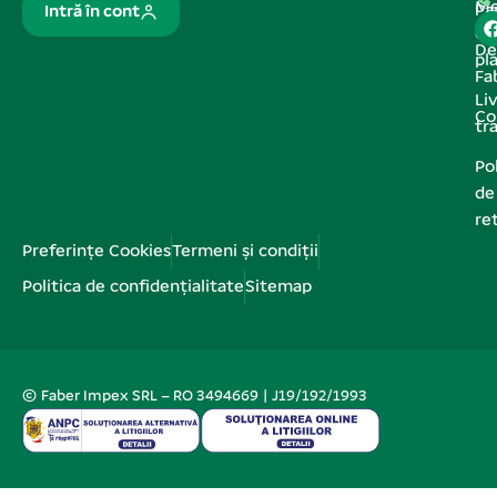
Me
Pa
Intră în cont
de
De
pl
Fa
Liv
Co
tr
Pol
de
re
Preferințe Cookies
Termeni și condiții
Politica de confidențialitate
Sitemap
© Faber Impex SRL – RO 3494669 | J19/192/1993