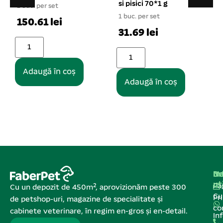
si pisici 70*1 g
cm
1
1 buc. per set
1 buc. per set
31.69 lei
50.89 lei
Adaugă în coș
Adaugă în coș
Na
In
De
ut
Pa
Cu un depozit de 450m², aprovizionăm peste 300
C
Pr
de petshop-uri, magazine de specialitate și
co
cabinete veterinare, în regim en-gros și en-detail.
In