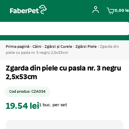
0,00
le
Prima pagină
›
Câini
›
Zgărzi și Curele
›
Zgărzi Piele
› Zgarda din
piele cu pasla nr. 3 negru 2,5x53cm
Zgarda din piele cu pasla nr. 3 negru
2,5x53cm
Cod produs: CZA054
19.54 lei
1 buc. per set