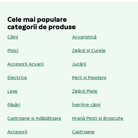
Cele mai populare
categorii de produse
Câini
Acvaristică
Pisici
Zgărzi și Curele
Accesorii Acvarii
Jucării
Electrice
Perii și Piepteni
Lese
Zgărzi Piele
Păsări
Îngrijire câini
Castroane și Adăpătoare
Hrană Pești și Broscuțe
Accesorii
Castroane