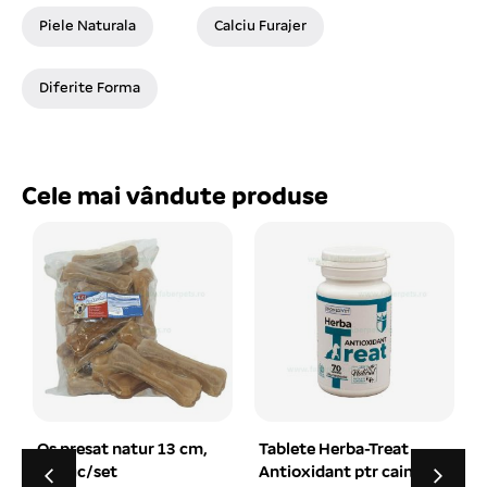
Piele Naturala
Calciu Furajer
Diferite Forma
Cele mai vândute produse
Tablete Herba-Treat
Zgarda din piele
Antioxidant ptr caini
HEAVY maro 3.5×80