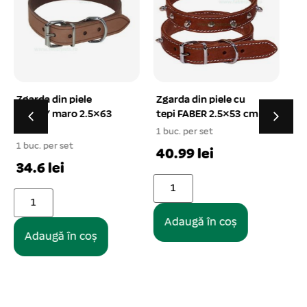
Zgarda din piele cu
Castron din otel
tepi FABER 2.5×53 cm
inoxidabil simplu 0,5 l
1 buc. per set
1 buc. per set
40.99 lei
9.20 lei
Adaugă în coș
Adaugă în coș