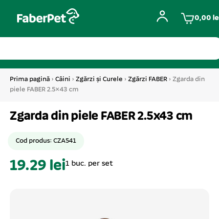
0,00
le
Prima pagină
›
Câini
›
Zgărzi și Curele
›
Zgărzi FABER
› Zgarda din
piele FABER 2.5×43 cm
Zgarda din piele FABER 2.5x43 cm
Cod produs: CZA541
19.29 lei
1 buc. per set