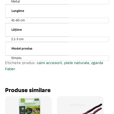
Metal
Lungime
41-60 cm
Lățime
2.1-3 cm
Model produs
Simplu
Etichete produs:
caini accesorii
,
piele naturala
,
zgarda
Faber
Produse similare