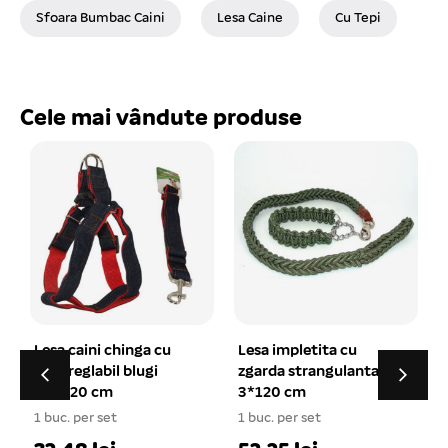
Sfoara Bumbac Caini
Lesa Caine
Cu Tepi
Cele mai vândute produse
Lesa impletita cu
Chiloti speciali pentru
zgarda strangulanta
caini in calduri S 24-31
3*120 cm
cm
1
1 buc. per set
1 buc. per set