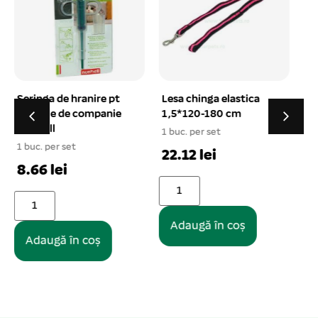
Lesa chinga elastica
Haina bumbac kaki
1,5*120-180 cm
reiat captusita cu
gluga XXL – 18#
1 buc. per set
1 buc. per set
1
22.12 lei
56.26 lei
Adaugă în coș
Adaugă în coș