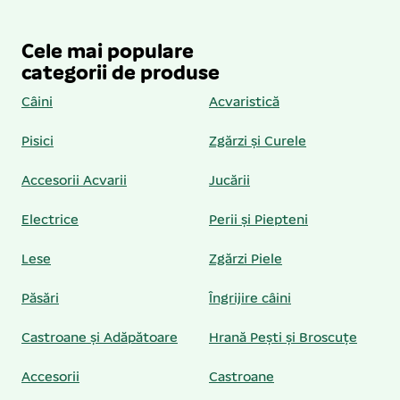
Cele mai populare
categorii de produse
Câini
Acvaristică
Pisici
Zgărzi și Curele
Accesorii Acvarii
Jucării
Electrice
Perii și Piepteni
Lese
Zgărzi Piele
Păsări
Îngrijire câini
Castroane și Adăpătoare
Hrană Pești și Broscuțe
Accesorii
Castroane