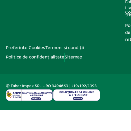
Fa
Liv
Co
tr
Pol
de
re
Preferințe Cookies
Termeni și condiții
Politica de confidențialitate
Sitemap
© Faber Impex SRL – RO 3494669 | J19/192/1993