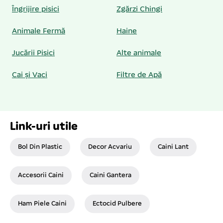
Îngrijire pisici
Zgărzi Chingi
Animale Fermă
Haine
Jucării Pisici
Alte animale
Cai și Vaci
Filtre de Apă
Link-uri utile
Bol Din Plastic
Decor Acvariu
Caini Lant
Accesorii Caini
Caini Gantera
Ham Piele Caini
Ectocid Pulbere