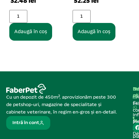
52.25 lei
16.06 lei
Adaugă în coș
Adaugă în coș
Na
In
De
ut
Pa
Cu un depozit de 450m², aprovizionăm peste 300
C
Pr
de petshop-uri, magazine de specialitate și
co
cabinete veterinare, în regim en-gros și en-detail.
In
Me
Pa
Intră în cont
de
De
pl