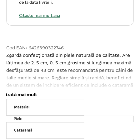
de la data livrării.
Citeste mai mult aici
Cod EAN: 6426390322746
Zgardă confecționată din piele naturală de calitate. Are
lățimea de 2. 5 cm, 0. 5 cm grosime și lungimea maximă
desfășurată de 43 cm. este recomandată pentru câini de
talie medie și mare. Reglare simplă și rapidă, beneficiind
de un sistem de închidere eficient ce include o cataramă
rafinată din metal cromat. Rezistentă, puternică.
Arată mai mult
Comfortabilă. Elegantă.
Material
Piele
Cataramă